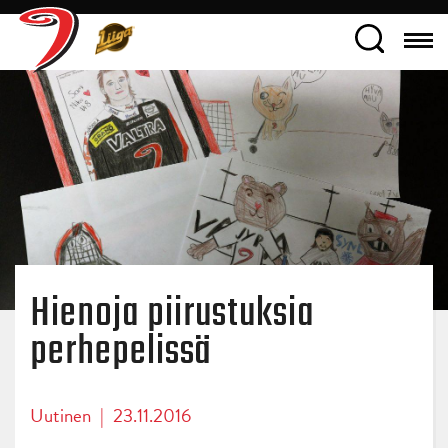
Hienoja piirustuksia
perhepelissä
Uutinen
|
23.11.2016