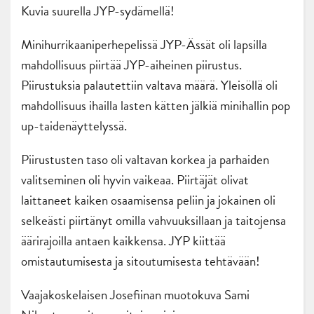
Kuvia suurella JYP-sydämellä!
Minihurrikaaniperhepelissä JYP-Ässät oli lapsilla
mahdollisuus piirtää JYP-aiheinen piirustus.
Piirustuksia palautettiin valtava määrä. Yleisöllä oli
mahdollisuus ihailla lasten kätten jälkiä minihallin pop
up-taidenäyttelyssä.
Piirustusten taso oli valtavan korkea ja parhaiden
valitseminen oli hyvin vaikeaa. Piirtäjät olivat
laittaneet kaiken osaamisensa peliin ja jokainen oli
selkeästi piirtänyt omilla vahvuuksillaan ja taitojensa
äärirajoilla antaen kaikkensa. JYP kiittää
omistautumisesta ja sitoutumisesta tehtävään!
Vaajakoskelaisen Josefiinan muotokuva Sami