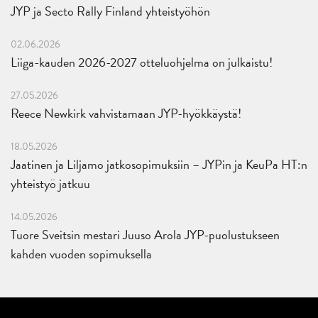
JYP ja Secto Rally Finland yhteistyöhön
02.06.2026
Liiga-kauden 2026-2027 otteluohjelma on julkaistu!
27.05.2026
Reece Newkirk vahvistamaan JYP-hyökkäystä!
18.05.2026
Jaatinen ja Liljamo jatkosopimuksiin – JYPin ja KeuPa HT:n
yhteistyö jatkuu
14.05.2026
Tuore Sveitsin mestari Juuso Arola JYP-puolustukseen
kahden vuoden sopimuksella