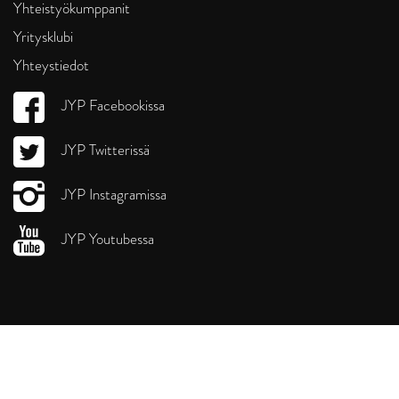
Yhteistyökumppanit
Yritysklubi
Yhteystiedot
JYP Facebookissa
JYP Twitterissä
JYP Instagramissa
JYP Youtubessa