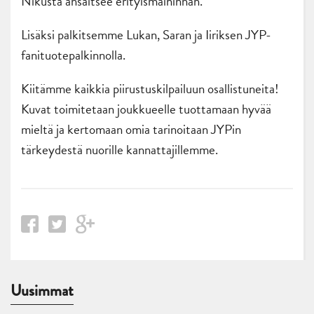
Nikusta ansaitsee erityismaininnan.
Lisäksi palkitsemme Lukan, Saran ja Iiriksen JYP-
fanituotepalkinnolla.
Kiitämme kaikkia piirustuskilpailuun osallistuneita!
Kuvat toimitetaan joukkueelle tuottamaan hyvää
mieltä ja kertomaan omia tarinoitaan JYPin
tärkeydestä nuorille kannattajillemme.
Uusimmat