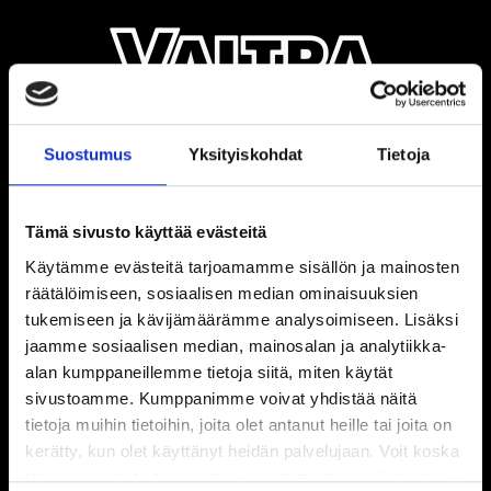
Suostumus
Yksityiskohdat
Tietoja
Tämä sivusto käyttää evästeitä
Käytämme evästeitä tarjoamamme sisällön ja mainosten
räätälöimiseen, sosiaalisen median ominaisuuksien
tukemiseen ja kävijämäärämme analysoimiseen. Lisäksi
jaamme sosiaalisen median, mainosalan ja analytiikka-
alan kumppaneillemme tietoja siitä, miten käytät
sivustoamme. Kumppanimme voivat yhdistää näitä
tietoja muihin tietoihin, joita olet antanut heille tai joita on
kerätty, kun olet käyttänyt heidän palvelujaan. Voit koska
tahansa kumota tai muuttaa suostumustasi evästeiden