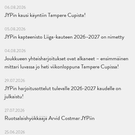
06.08.2026
JYPin kausi käyntiin Tampere Cupista!
05.08.2026
JYPin kapteenisto Liiga-kauteen 2026–2027 on nimetty
04.08.2026
Joukkueen yhteisharjoitukset ovat alkaneet – ensimmäinen
mittari luvassa jo heti viikonloppuna Tampere Cupissa!
29.07.2026
JYPin harjoitusottelut tulevalle 2026-2027 kaudelle on
julkaistu!
27.07.2026
Ruotsalaishyökkääjä Arvid Costmar JYPiin
25.06.2026