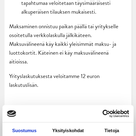
tapahtumaa veloitetaan täysimääräisesti
alkuperäisen tilauksen mukaisesti.
Maksaminen onnistuu paikan päällä tai yritykselle
osoitetulla verkkolaskulla jälkikäteen.
Maksuvälineenä käy kaikki yleisimmät maksu- ja
luottokortit. Käteinen ei käy maksuvälineenä
aitioissa.
Yrityslaskutuksesta veloitamme 12 euron
laskutuslisän.
JYPin myyntipalvelu
Puistokatu 21
40200 Jyväskylä
Suostumus
Yksityiskohdat
Tietoja