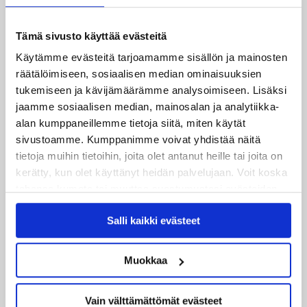
Avoinna arkisin 9 – 16
Puh 0207 931 000
Tämä sivusto käyttää evästeitä
vip@jypliiga.fi
Käytämme evästeitä tarjoamamme sisällön ja mainosten
räätälöimiseen, sosiaalisen median ominaisuuksien
tukemiseen ja kävijämäärämme analysoimiseen. Lisäksi
jaamme sosiaalisen median, mainosalan ja analytiikka-
alan kumppaneillemme tietoja siitä, miten käytät
sivustoamme. Kumppanimme voivat yhdistää näitä
tietoja muihin tietoihin, joita olet antanut heille tai joita on
kerätty, kun olet käyttänyt heidän palvelujaan. Voit koska
tahansa kumota tai muuttaa suostumustasi evästeiden
käytöstä
Evästeet-sivultamme
.
Salli kaikki evästeet
Muokkaa
Vain välttämättömät evästeet