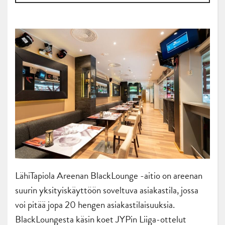
LähiTapiola Areenan BlackLounge -aitio on areenan
suurin yksityiskäyttöön soveltuva asiakastila, jossa
voi pitää jopa 20 hengen asiakastilaisuuksia.
BlackLoungesta käsin koet JYPin Liiga-ottelut