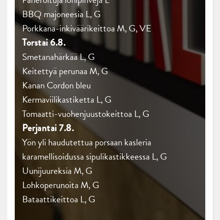
BBQ majoneesia L, G
Porkkana-inkiväärikeittoa M, G, VE
Torstai 6.8.
Smetanahärkää L, G
Keitettyä perunaa M, G
Kanan Cordon bleu
Kermaviilikastiketta L, G
Tomaatti-vuohenjuustokeittoa L, G
Perjantai 7.8.
Yön yli haudutettua porsaan kasleria
karamellisoidussa sipulikastikkeessa L, G
Uunijuureksia M, G
Lohkoperunoita M, G
Bataattikeittoa L, G