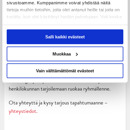
sivustoamme. Kumppanimme voivat yhdistää näitä
tietoja muihin tietoihin, joita olet antanut heille tai joita on
Tarvitsetko ruokailua tilaisuuteenne?
kerätty, kun olet käyttänyt heidän palvelujaan. Voit koska
tahansa kumota tai muuttaa suostumustasi evästeiden
Ravintola Hurrikaani palvelee myös catering-
käytöstä
Evästeet-sivultamme
.
asiakkaita. Kysy tarjous ja varaa ruokailu ryhmällenne.
Salli kaikki evästeet
Catering-valikoimistamme löytyy vaihtoehdot
Muokkaa
jokaiseen tarpeeseen. Saatavilla on perinteisen
lounaan lisäksi myös ala carte- tason ruokaelämyksiä.
Vain välttämättömät evästeet
Cateringin yhteyteen voit varata meiltä myös
henkilökunnan tarjoilemaan ruokaa ryhmällenne.
Ota yhteyttä ja kysy tarjous tapahtumaanne –
yhteystiedot
.