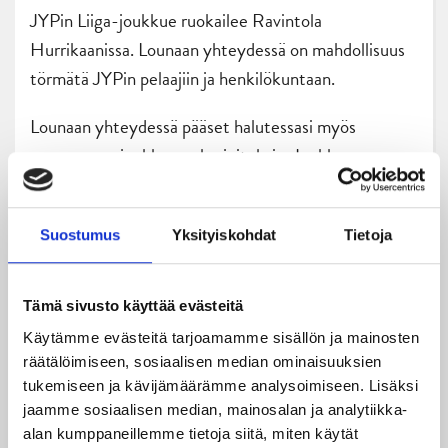
JYPin Liiga-joukkue ruokailee Ravintola
Hurrikaanissa. Lounaan yhteydessä on mahdollisuus
törmätä JYPin pelaajiin ja henkilökuntaan.
Lounaan yhteydessä pääset halutessasi myös
seuraamaan joukkueen harjoituksia. Joukkue
harjoittelee usein pelipäivien ulkopuolella
parhaimpaan lounasaikaan klo. 11.00 alkaen. Voit
Suostumus
Yksityiskohdat
Tietoja
napata lounaan Hurrikaanista ja seurata joukkueen
harjoituksia suoraan ravintolasta.
Tämä sivusto käyttää evästeitä
Käytämme evästeitä tarjoamamme sisällön ja mainosten
Hurrikaanin catering-palvelut
räätälöimiseen, sosiaalisen median ominaisuuksien
tukemiseen ja kävijämäärämme analysoimiseen. Lisäksi
jaamme sosiaalisen median, mainosalan ja analytiikka-
Tilaa ruokailu ryhmälle suoraan yrityksen
alan kumppaneillemme tietoja siitä, miten käytät
toimipisteeseen.