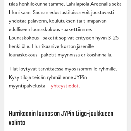
tilaa henkilökunnaltamme. LähiTapiola Areenalla sekä
Hurrikaani Saunan edustustiloissa voit joustavasti
yhdistää palaverin, koulutuksen tai tiimipäivän
edulliseen lounaskokous -pakettiimme.
Lounaskokous -paketit sopivat erityisen hyvin 3-25
henkilölle. Hurrikaaniverkoston jäsenille
lounaskokous -paketit myynnissä erikoishinnalla.
Tilat löytyvät tarvittaessa myös isommille ryhmille.
Kysy tiloja teidän ryhmällenne JYPin
myyntipalvelusta –
yhteystiedot
.
Hurrikaanin lounas on JYPin Liiga-joukkueen
valinta