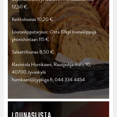
12,50 €.
Keittolounas 10,20 €.
Lounaslipputarjous: Osta 10kpl lounaslippuja
yhteishintaan 115 €
Salaattilounas 8,50 €
Ravintola Hurrikaani, Rautpohjankatu 10,
40700 Jyväskylä
hurrikaani@jypliiga.fi, 044 334 4454
LOUNASLISTA