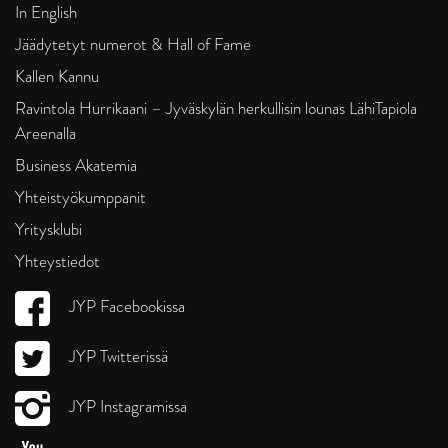
In English
Jäädytetyt numerot & Hall of Fame
Kallen Kannu
Ravintola Hurrikaani – Jyväskylän herkullisin lounas LähiTapiola
Areenalla
Business Akatemia
Yhteistyökumppanit
Yritysklubi
Yhteystiedot
JYP Facebookissa
JYP Twitterissä
JYP Instagramissa