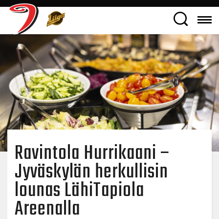
Ravintola Hurrikaani –
Jyväskylän herkullisin
lounas LähiTapiola
Areenalla