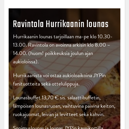
Ravintola Hurrikaanin lounas
Hurrikaanin lounas tarjoillaan ma-pe klo 10.30-
13.00. Ravintola on avoinna arkisin klo 8.00 –
14.00. (huom! poikkeuksia joulun ajan
aukioloissa).
Hurrikaanista voi ostaa aukioloaikoina JYPin
fanituotteita sekä ottelulippuja.
Lounasbuffet 13,70 € sis. salaattibuffetin,
lämpöisen lounasruoan, vaihtuvina päivinä keiton,
ruokajuomat, leivän ja levitteet sekä kahvin.
Sopimuslounas ja lounas JYPin kausikortilla