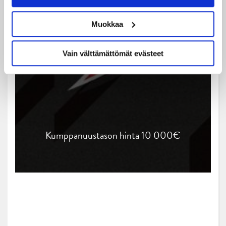
istumalippu / yritys)
Fanshop-tuotteista alennus -10 %
Muokkaa
Kaikki 3. ketjun edut
Vain välttämättömät evästeet
Kumppanuustason hinta 10 000€