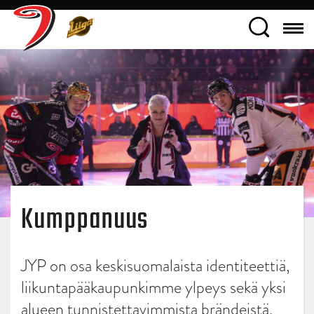
Kumppanuus
JYP on osa keskisuomalaista identiteettiä,
liikuntapääkaupunkimme ylpeys sekä yksi
alueen tunnistettavimmista brändeistä.