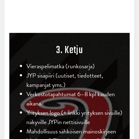
3. Ketju
Vieraspelimatka (runkosarja)
JYP sisäpiiri (uutiset, tiedotteet,
kampanjat yms.)
Verkostotapahtumat 6–8 kpl kauden
aikana.
Yrityksen logo (+ linkki yrityksen sivuille)
näkyville JYPin nettisivuille
Mahdollisuus sähköisen mainoskirjeen