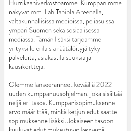
Hurrikaaniverkostoamme. Kumppanimme
näkyvät mm. LähiTapiola Areenalla,
valtakunnallisissa medioissa, peliasuissa
ympäri Suomen sekä sosiaalisessa
mediassa. Tämän lisäksi tarjoamme
yrityksille erilaisia räätälöityjä tyky-
palveluita, asiakastilaisuuksia ja
kausikortteja.
Olemme lanseeranneet keväällä 2022
uuden kumppanuusohjelman, joka sisältää
neljä eri tasoa. Kumppanisopimuksenne
arvo määrittää, minkä ketjun edut saatte
sopimuksenne lisäksi. Jokaiseen tasoon
kuuluvat edut mukautuvat kevyestä