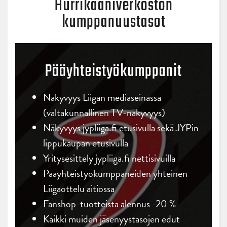
Hurrikaaniverkoston
kumppanuustasot
Pääyhteistyökumppanit
Näkyvyys Liigan mediaseinässä
(valtakunnallinen TV-näkyvyys)
Näkyvyys jypliiga.fi etusivulla sekä JYPin
lippukaupan etusivulla
Yritysesittely jypliiga.fi nettisivuilla
Pääyhteistyökumppaneiden yhteinen
Liigaottelu aitiossa
Fanshop-tuotteista alennus -20 %
Kaikki muiden jäsenyystasojen edut