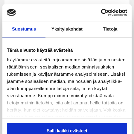
Suostumus
Yksityiskohdat
Tietoja
Tämä sivusto käyttää evästeitä
Käytämme evästeitä tarjoamamme sisällön ja mainosten
2. Ketju
räätälöimiseen, sosiaalisen median ominaisuuksien
tukemiseen ja kävijämäärämme analysoimiseen. Lisäksi
jaamme sosiaalisen median, mainosalan ja analytiikka-
JYP-brunssi (puolen välin katsaus), jossa
alan kumppaneillemme tietoja siitä, miten käytät
JYPin pelaajat mukana
sivustoamme. Kumppanimme voivat yhdistää näitä
Oikeus käyttää JYPin pelaajaa / pelaajia
tietoja muihin tietoihin, joita olet antanut heille tai joita on
omassa markkinoinnissa esim.
kerätty, kun olet käyttänyt heidän palvelujaan. Voit koska
tahansa kumota tai muuttaa suostumustasi evästeiden
tapahtumissa kerran kauden aikana
käytöstä
Evästeet-sivultamme
.
2. ketjun yhteinen Liigaottelu (2 x
Salli kaikki evästeet