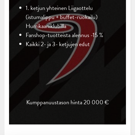
1. ketjun yhteinen Liigaottelu
(istumalippu + buffet-ruokailu)
Hurrikaaniklubilla
Fanshop-tuotteista alennus -15 %
Kaikki 2- ja 3- ketjujen edut
Kumppanuustason hinta 20
000 €