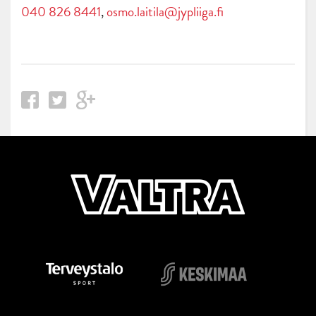
040 826 8441
,
osmo.laitila@jypliiga.fi