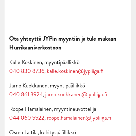
Ota yhteyttä JYPin myyntiin ja tule mukaan
Hurrikaaniverkostoon
Kalle Koskinen, myyntipäällikkö
040 830 8736
,
kalle.koskinen@jypliiga.fi
Jarno Kuokkanen, myyntipäällikkö
040 861 3924
,
jarno.kuokkanen@jypliiga.fi
Roope Hämäläinen, myyntineuvottelija
044 060 5522
,
roope.hamalainen@jypliiga.fi
Osmo Laitila, kehityspäällikkö