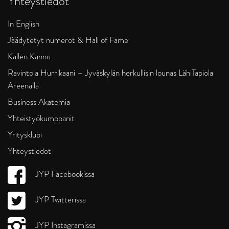
Yhteystiedot
In English
Jäädytetyt numerot & Hall of Fame
Kallen Kannu
Ravintola Hurrikaani – Jyväskylän herkullisin lounas LähiTapiola
Areenalla
Business Akatemia
Yhteistyökumppanit
Yritysklubi
Yhteystiedot
JYP Facebookissa
JYP Twitterissä
JYP Instagramissa