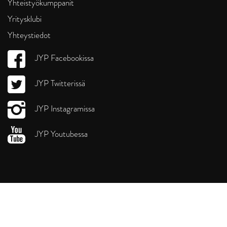
Yhteistyökumppanit
Yritysklubi
Yhteystiedot
JYP Facebookissa
JYP Twitterissä
JYP Instagramissa
JYP Youtubessa