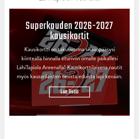
Superkauden 2026-2027
kausikortit
Kausikortti on takuuvarma sisäänpääsysi
kiinteällä hinnalla eturiviin omalle paikallesi
LähiTapiola Areenalla! Kausikorttilaisena nautit
myös kausarilaisten omista eduista läpi kevään.
Lue lisää