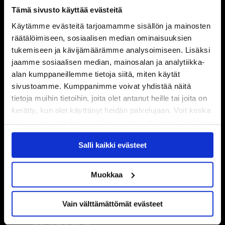
Tämä sivusto käyttää evästeitä
Käytämme evästeitä tarjoamamme sisällön ja mainosten
räätälöimiseen, sosiaalisen median ominaisuuksien
tukemiseen ja kävijämäärämme analysoimiseen. Lisäksi
jaamme sosiaalisen median, mainosalan ja analytiikka-
alan kumppaneillemme tietoja siitä, miten käytät
sivustoamme. Kumppanimme voivat yhdistää näitä
tietoja muihin tietoihin, joita olet antanut heille tai joita on
kerätty, kun olet käyttänyt heidän palvelujaan. Voit koska
tahansa kumota tai muuttaa suostumustasi evästeiden
käytöstä
Evästeet-sivultamme
.
Salli kaikki evästeet
Muokkaa
Vain välttämättömät evästeet