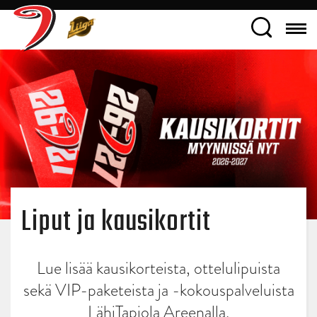
Liput ja kausikortit
Lue lisää kausikorteista, ottelulipuista
sekä VIP-paketeista ja -kokouspalveluista
LähiTapiola Areenalla.