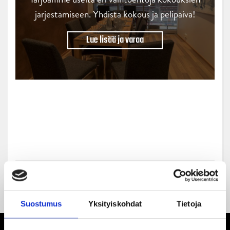
järjestämiseen. Yhdistä kokous ja pelipäivä!
Lue lisää ja varaa
Suostumus
Yksityiskohdat
Tietoja