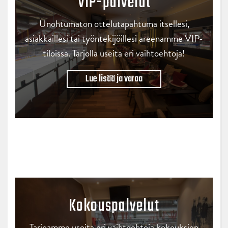
VIP-palvelut
Unohtumaton ottelutapahtuma itsellesi,
asiakkaillesi tai työntekijöillesi areenamme VIP-
tiloissa. Tarjolla useita eri vaihtoehtoja!
Lue lisää ja varaa
Kokouspalvelut
Tarjoamme useita eri vaihtoehtoja kokouksien