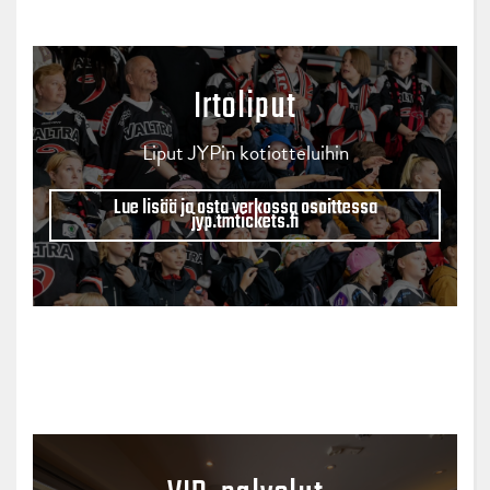
Irtoliput
Liput JYPin kotiotteluihin
Lue lisää ja osta verkossa osoittessa
jyp.tmtickets.fi