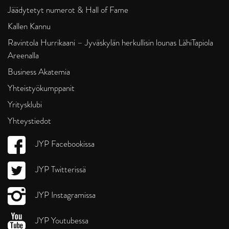
Jäädytetyt numerot & Hall of Fame
Kallen Kannu
Ravintola Hurrikaani – Jyväskylän herkullisin lounas LähiTapiola
Areenalla
Business Akatemia
Yhteistyökumppanit
Yritysklubi
Yhteystiedot
JYP Facebookissa
JYP Twitterissä
JYP Instagramissa
JYP Youtubessa