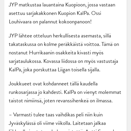
JYP matkustaa lauantaina Kuopioon, jossa vastaan
asettuu sarjakakkonen Kuopion KalPa. Ossi
Louhivaara on palannut kokoonpanoon!
JYP lähtee otteluun herkullisesta asemasta, sillä
takataskussa on kolme peräkkäistä voittoa. Tämä on
nostanut Hurrikaanin osakkeita kivasti myös
sarjataulukossa. Kovassa liidossa on myös vastustaja
KalPa, joka porskuttaa Liigan toisella sijalla.
Joukkueet ovat kohdanneet tällä kaudella
runkosarjassa jo kahdesti. KalPa on vienyt molemmat
taistot nimiinsä, joten revanssihenkeä on ilmassa.
– Varmasti tulee taas vaihdikas peli niin kuin
Jyväskylässä oli viime viikolla. Laitetaan jalkaa