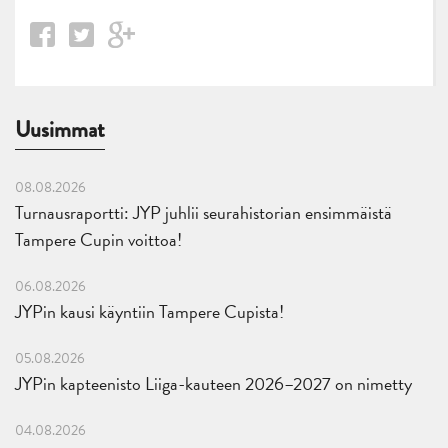
Uusimmat
08.08.2026
Turnausraportti: JYP juhlii seurahistorian ensimmäistä
Tampere Cupin voittoa!
06.08.2026
JYPin kausi käyntiin Tampere Cupista!
05.08.2026
JYPin kapteenisto Liiga-kauteen 2026–2027 on nimetty
04.08.2026