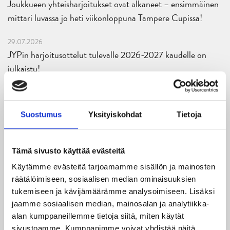
Joukkueen yhteisharjoitukset ovat alkaneet – ensimmäinen
mittari luvassa jo heti viikonloppuna Tampere Cupissa!
29.07.2026
JYPin harjoitusottelut tulevalle 2026-2027 kaudelle on
julkaistu!
27.07.2026
Ruotsalaishyökkääjä Arvid Costmar JYPiin
Suostumus
Yksityiskohdat
Tietoja
25.06.2026
JYP ja Secto Rally Finland yhteistyöhön
Tämä sivusto käyttää evästeitä
02.06.2026
Käytämme evästeitä tarjoamamme sisällön ja mainosten
Liiga-kauden 2026-2027 otteluohjelma on julkaistu!
räätälöimiseen, sosiaalisen median ominaisuuksien
tukemiseen ja kävijämäärämme analysoimiseen. Lisäksi
27.05.2026
jaamme sosiaalisen median, mainosalan ja analytiikka-
Reece Newkirk vahvistamaan JYP-hyökkäystä!
alan kumppaneillemme tietoja siitä, miten käytät
sivustoamme. Kumppanimme voivat yhdistää näitä