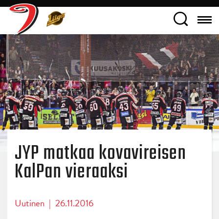
JYP matkaa kovavireisen
KalPan vieraaksi
Uutinen
|
26.11.2016