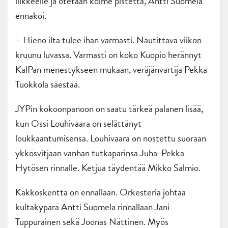
liikkeelle ja otetaan kolme pistettä, Antti Suomela
ennakoi.
– Hieno ilta tulee ihan varmasti. Nautittava viikon
kruunu luvassa. Varmasti on koko Kuopio herännyt
KalPan menestykseen mukaan, veräjänvartija Pekka
Tuokkola säestää.
JYPin kokoonpanoon on saatu tärkeä palanen lisää,
kun Ossi Louhivaara on selättänyt
loukkaantumisensa. Louhivaara on nostettu suoraan
ykkösvitjaan vanhan tutkaparinsa Juha-Pekka
Hytösen rinnalle. Ketjua täydentää Mikko Salmio.
Kakkoskenttä on ennallaan. Orkesteria johtaa
kultakypärä Antti Suomela rinnallaan Jani
Tuppurainen sekä Joonas Nättinen. Myös