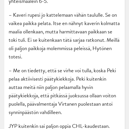
yhteismaalein 6-5.
– Kaveri rupesi jo kattelemaan vähän taululle. Se on
vaikea paikka pelata. Itse en nähnyt kaverin kolmatta
maalia ollenkaan, mutta harmittavaan paikkaan se
toki tuli. Ei se kuitenkaan tätä sarjaa ratkonut. Meillä
oli paljon paikkoja molemmissa peleissä, Hytönen
totesi.
– Me on tiedetty, että se virhe voi tulla, koska Peki
pelaa aktiivisesti päätykiekkoja. Peki kuitenkin
auttaa meitä niin paljon pelaamalla hyvin
päätykiekkoja, että pitkässä juoksussa ollaan voiton
puolella, päävalmentaja Virtanen puolestaan antoi
synninpäästön vahdilleen.
JYP kuitenkin sai paljon oppia CHL-kaudestaan.