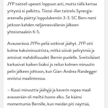
JYP taisteli upeasti loppuun asti, mutta tällä kertaa
yritystä ei palkittu. Tiistai-illan taistelu Synergia-
areenalla päättyi loppulukemiin 3-3. SC Bern meni
jatkoon kahden neljännesvälierän jälkeen
yhteismaalein 6-5.
Avauserässä JYPin peliä sotkivat jäähyt. JYP otti
kolme kaksiminuuttista, mitkä söivät pelirytmiä ja
antoivat mahdollisuudet Bernin puolelle. Sveitsiläiset
karkasivat kaiken lisäksi jo reilun kolmen minuutin
pelin jälkeen johtoon, kun Gian-Andrea Randegger
onnistui maalinteossa.
– Kuusi minuuttia jäähyjä ja kaverin nopea maali
avauserään oli meiltä huono alku. Se käänsi
momentumia Bernille, kun meidän piti näyttää,