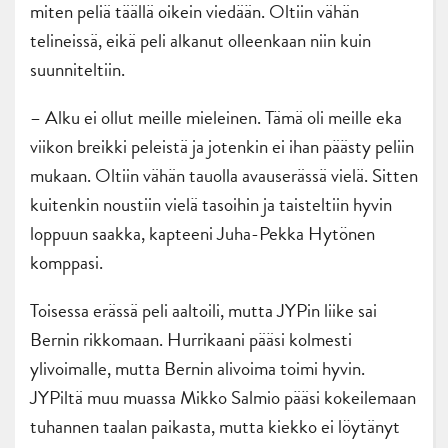
miten peliä täällä oikein viedään. Oltiin vähän
telineissä, eikä peli alkanut olleenkaan niin kuin
suunniteltiin.
– Alku ei ollut meille mieleinen. Tämä oli meille eka
viikon breikki peleistä ja jotenkin ei ihan päästy peliin
mukaan. Oltiin vähän tauolla avauserässä vielä. Sitten
kuitenkin noustiin vielä tasoihin ja taisteltiin hyvin
loppuun saakka, kapteeni Juha-Pekka Hytönen
komppasi.
Toisessa erässä peli aaltoili, mutta JYPin liike sai
Bernin rikkomaan. Hurrikaani pääsi kolmesti
ylivoimalle, mutta Bernin alivoima toimi hyvin.
JYPiltä muu muassa Mikko Salmio pääsi kokeilemaan
tuhannen taalan paikasta, mutta kiekko ei löytänyt