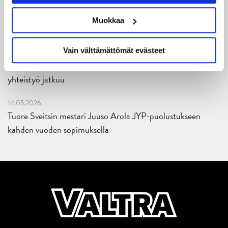
27.05.2026
Muokkaa
Reece Newkirk vahvistamaan JYP-hyökkäystä!
Vain välttämättömät evästeet
18.05.2026
Jaatinen ja Liljamo jatkosopimuksiin – JYPin ja KeuPa HT:n
yhteistyö jatkuu
14.05.2026
Tuore Sveitsin mestari Juuso Arola JYP-puolustukseen
kahden vuoden sopimuksella