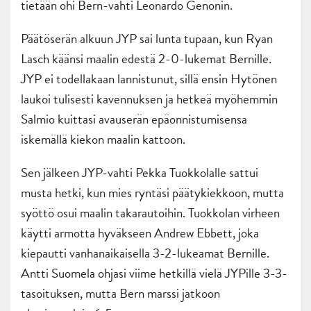
tietään ohi Bern-vahti Leonardo Genonin.
Päätöserän alkuun JYP sai lunta tupaan, kun Ryan
Lasch käänsi maalin edestä 2-0-lukemat Bernille.
JYP ei todellakaan lannistunut, sillä ensin Hytönen
laukoi tulisesti kavennuksen ja hetkeä myöhemmin
Salmio kuittasi avauserän epäonnistumisensa
iskemällä kiekon maalin kattoon.
Sen jälkeen JYP-vahti Pekka Tuokkolalle sattui
musta hetki, kun mies ryntäsi päätykiekkoon, mutta
syöttö osui maalin takarautoihin. Tuokkolan virheen
käytti armotta hyväkseen Andrew Ebbett, joka
kiepautti vanhanaikaisella 3-2-lukeamat Bernille.
Antti Suomela ohjasi viime hetkillä vielä JYPille 3-3-
tasoituksen, mutta Bern marssi jatkoon