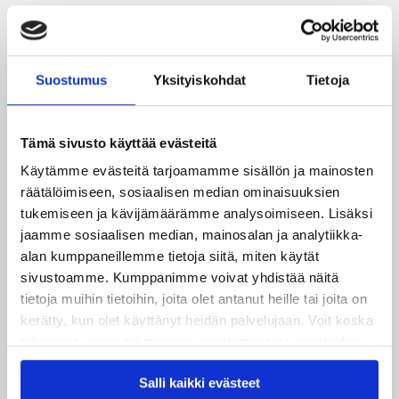
JYPin kapteenisto Liiga-kauteen 2026–2027 on nimetty
04.08.2026
Joukkueen yhteisharjoitukset ovat alkaneet – ensimmäinen
Suostumus
Yksityiskohdat
Tietoja
mittari luvassa jo heti viikonloppuna Tampere Cupissa!
Tämä sivusto käyttää evästeitä
29.07.2026
JYPin harjoitusottelut tulevalle 2026-2027 kaudelle on
Käytämme evästeitä tarjoamamme sisällön ja mainosten
julkaistu!
räätälöimiseen, sosiaalisen median ominaisuuksien
tukemiseen ja kävijämäärämme analysoimiseen. Lisäksi
27.07.2026
jaamme sosiaalisen median, mainosalan ja analytiikka-
Ruotsalaishyökkääjä Arvid Costmar JYPiin
alan kumppaneillemme tietoja siitä, miten käytät
sivustoamme. Kumppanimme voivat yhdistää näitä
25.06.2026
tietoja muihin tietoihin, joita olet antanut heille tai joita on
JYP ja Secto Rally Finland yhteistyöhön
kerätty, kun olet käyttänyt heidän palvelujaan. Voit koska
tahansa kumota tai muuttaa suostumustasi evästeiden
02.06.2026
käytöstä
Evästeet-sivultamme
.
Liiga-kauden 2026-2027 otteluohjelma on julkaistu!
Salli kaikki evästeet