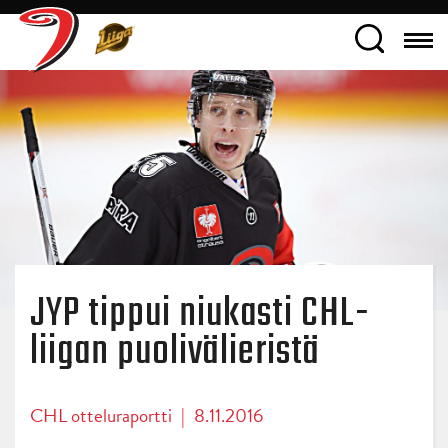
JYP tippui niukasti CHL-
liigan puolivälieristä
CHL otteluraportti
|
8.11.2016