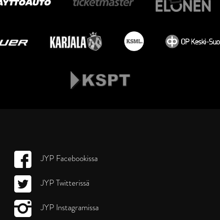
JYP Facebookissa
JYP Twitterissä
JYP Instagramissa