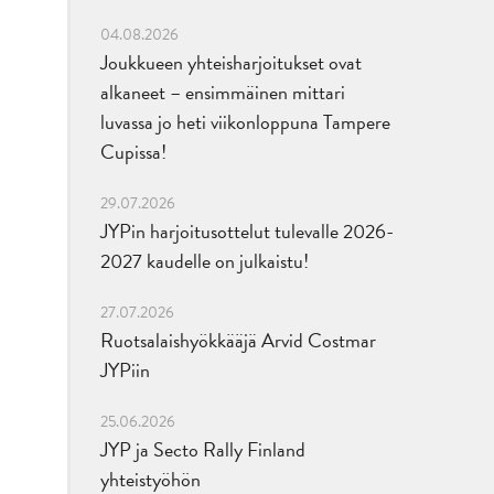
04.08.2026
Joukkueen yhteisharjoitukset ovat
alkaneet – ensimmäinen mittari
luvassa jo heti viikonloppuna Tampere
Cupissa!
29.07.2026
JYPin harjoitusottelut tulevalle 2026-
2027 kaudelle on julkaistu!
27.07.2026
Ruotsalaishyökkääjä Arvid Costmar
JYPiin
25.06.2026
JYP ja Secto Rally Finland
yhteistyöhön