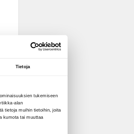
Tietoja
 ominaisuuksien tukemiseen
tiikka-alan
ietoja muihin tietoihin, joita
nsa kumota tai muuttaa