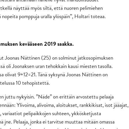
kellä näyttää myös siltä, että nuoren pelimiehen
nopeita pomppuja uralla ylöspäin”, Holtari toteaa.
pimuksen kevääseen 2019 saakka.
nut Joonas Nättinen (25) on solminut jatkosopimuksen
sä oli Joonaksen uran tehokkain kausi miesten tasolla.
sa olivat 9+12=21. Tänä syksynä Joonas Nättinen on
telussa 10 tehopistettä.
 juttu nykyisin. ”Näde” on erittäin arvostettu pelaaja
nnään: Ylivoima, alivoima, aloitukset, rankkikisat, isot jääajat,
, variaatiot pelipaikkojen suhteen, ykkösketjusta
nä jne. Pelaaja, jonka ei tarvitse muuttaa mitään omassa