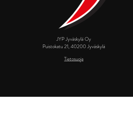
JYP Jyväskylä Oy
Puistokatu 21, 40200 Jyväskylä
Tietosuoja