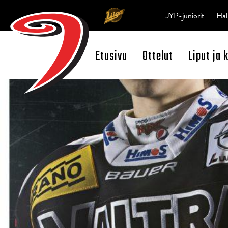
JYP-juniorit
Hal
Etusivu
Ottelut
Liput ja 
Open Search