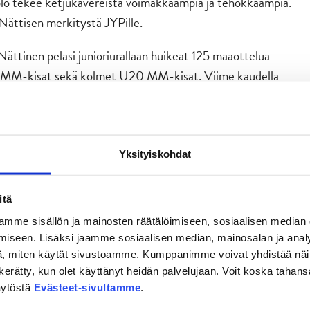
äolo tekee ketjukavereista voimakkaampia ja tehokkaampia.
 Nättisen merkitystä JYPille.
 Nättinen pelasi junioriurallaan huikeat 125 maaottelua
 MM-kisat sekä kolmet U20 MM-kisat. Viime kaudella
a uransa ensimmäiset viisi A-maaotteluaan. Liigan lisäksi
 SHL-liigoista yhteensä neljän kauden verran. Nättinen on
 Jani Tuppuraisen kanssa JYPin tehokkaimman
Yksityiskohdat
. Se on mielestäni mukava tarina siitä, kuinka kiiruhdetaan
itä
apsitähteys” ei ensiyrittämällä ihan napakymppiin vielä
mme sisällön ja mainosten räätälöimiseen, sosiaalisen median
amme jo 17 -vuotiaana. Juniorivuosien pistelingosta kuoriutui
iseen. Lisäksi jaamme sosiaalisen median, mainosalan ja analy
(monipuolisista) kahden suunnan hyökkääjistä”, Holtari
, miten käytät sivustoamme. Kumppanimme voivat yhdistää näitä t
on kerätty, kun olet käyttänyt heidän palvelujaan. Voit koska taha
äytöstä
Evästeet-sivultamme
.
s tietyin ehdoin, tiettyihin ulkomaisiin liigoihin kesien 2017