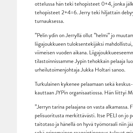
ottelussa hän teki tehopisteet 0+4, jonka jälk
tehopisteet 2+4=6. Jerry teki hiljattain d
turnauksessa.
”Pelin ydin on Jerryllä ollut ”helmi” jo muut
liigajoukkueen tuloksentekijäksi mahdollistui
viimeisen vuoden aikana. Liigajoukkueeseemme 
tilastoinnissamme Jypin tehokkain pelaaja luod
urheilutoimenjohtaja Jukka Holtari sanoo.
Turkulainen kykenee pelaamaan sekä keskus- et
kauttaan JYPin organisaatiossa. Hän liittyi 
”Jerryn tarina pelaajana on vasta alkamassa.
pelisuoritusta merkittävästi. Itse PELI on jo p
taitotaso ja hänellä on hyvä työmoraali niin jä
sekä erinomainen reagointinopeus tulevat mi