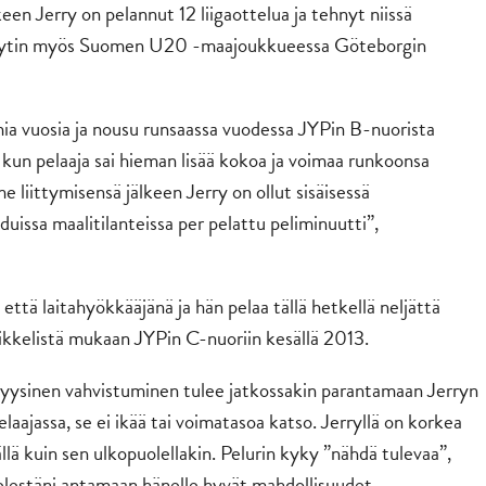
een Jerry on pelannut 12 liigaottelua ja tehnyt niissä
ebyytin myös Suomen U20 -maajoukkueessa Göteborgin
amia vuosia ja nousu runsaassa vuodessa JYPin B-nuorista
, kun pelaaja sai hieman lisää kokoa ja voimaa runkoonsa
liittymisensä jälkeen Jerry on ollut sisäisessä
uissa maalitilanteissa per pelattu peliminuutti”,
tä laitahyökkääjänä ja hän pelaa tällä hetkellä neljättä
Mikkelistä mukaan JYPin C-nuoriin kesällä 2013.
 Fyysinen vahvistuminen tulee jatkossakin parantamaan Jerryn
elaajassa, se ei ikää tai voimatasoa katso. Jerryllä on korkea
ällä kuin sen ulkopuolellakin. Pelurin kyky ”nähdä tulevaa”,
elestäni antamaan hänelle hyvät mahdollisuudet