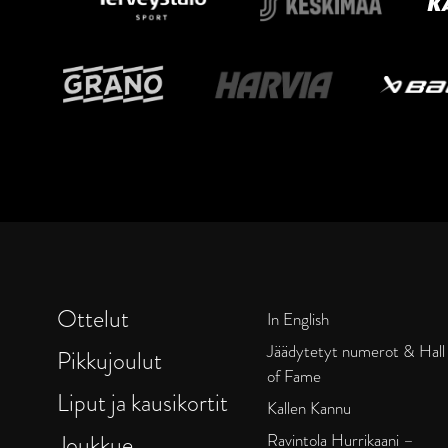
Ottelut
In English
Jäädytetyt numerot & Hall
Pikkujoulut
of Fame
Liput ja kausikortit
Kallen Kannu
Joukkue
Ravintola Hurrikaani –