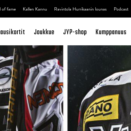
l of fame
Kallen Kannu
Ravintola Hurrikaanin lounas
Podcast
kausikortit
Joukkue
JYP-shop
Kumppanuus