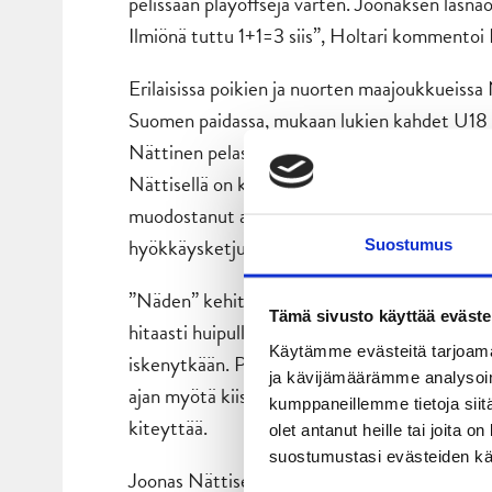
pelissään playoffseja varten. Joonaksen läsn
Ilmiönä tuttu 1+1=3 siis”, Holtari kommentoi
Erilaisissa poikien ja nuorten maajoukkueissa
Suomen paidassa, mukaan lukien kahdet U18
Nättinen pelasi myös Suomen A-maajoukkueess
Nättisellä on kokemusta myös AHL-, NHL- ja
muodostanut alkukaudella Antti Suomelan ja
hyökkäysketjun.
Suostumus
”Näden” kehitystarina pelaajana on yhä kesken
Tämä sivusto käyttää eväste
hitaasti huipulle sen jälkeen, kun odotettu ”l
Käytämme evästeitä tarjoama
iskenytkään. Pelaaja nimittäin aloitti Liigass
ja kävijämäärämme analysoim
ajan myötä kiistatta yksi liigamme parhaista 
kumppaneillemme tietoja siitä
kiteyttää.
olet antanut heille tai joita 
suostumustasi evästeiden k
Joonas Nättisellä on oikeus purkaa JYP-sopimu