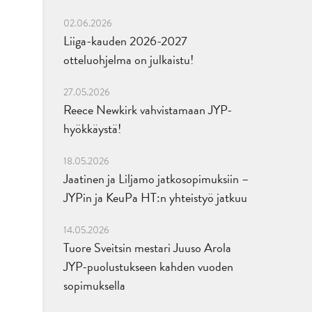
02.06.2026
Liiga-kauden 2026-2027
otteluohjelma on julkaistu!
27.05.2026
Reece Newkirk vahvistamaan JYP-
hyökkäystä!
18.05.2026
Jaatinen ja Liljamo jatkosopimuksiin –
JYPin ja KeuPa HT:n yhteistyö jatkuu
14.05.2026
Tuore Sveitsin mestari Juuso Arola
JYP-puolustukseen kahden vuoden
sopimuksella