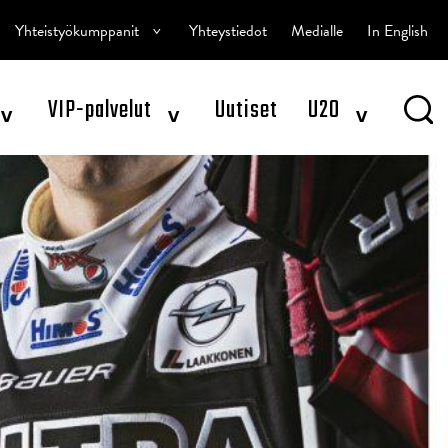
^
Yhteistyökumppanit
Yhteystiedot
Medialle
In English
^
^
^
VIP-palvelut
Uutiset
U20