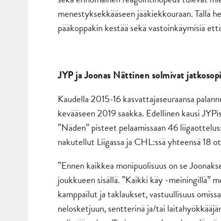
menestyksekkääseen jääkiekkouraan. Tällä het
pääkoppakin kestää sekä vastoinkäymisiä että 
JYP ja Joonas Nättinen solmivat jatkoso
Kaudella 2015-16 kasvattajaseuraansa palan
kevääseen 2019 saakka. Edellinen kausi JYPis
”Näden” pisteet pelaamissaan 46 liigaottelus
nakutellut Liigassa ja CHL:ssä yhteensä 18 ot
”Ennen kaikkea monipuolisuus on se Joonaksen
joukkueen sisällä. ”Kaikki käy -meiningillä” me
kamppailut ja taklaukset, vastuullisuus omissa
nelosketjuun, sentterinä ja/tai laitahyökkääjä