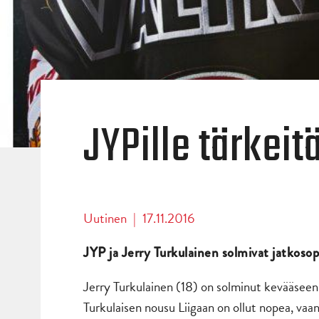
JYPille tärkei
Uutinen
|
17.11.2016
JYP ja Jerry Turkulainen solmivat jatkos
Jerry Turkulainen (18) on solminut kevääsee
Turkulaisen nousu Liigaan on ollut nopea, vaa