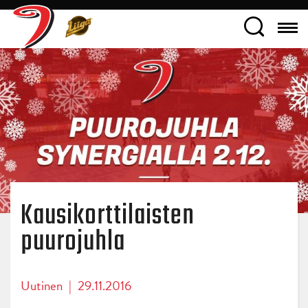
Kausikorttilaisten
puurojuhla
Uutinen
|
29.11.2016