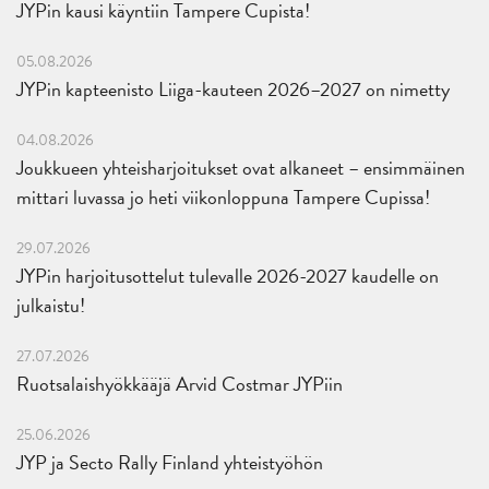
JYPin kausi käyntiin Tampere Cupista!
05.08.2026
JYPin kapteenisto Liiga-kauteen 2026–2027 on nimetty
04.08.2026
Joukkueen yhteisharjoitukset ovat alkaneet – ensimmäinen
mittari luvassa jo heti viikonloppuna Tampere Cupissa!
29.07.2026
JYPin harjoitusottelut tulevalle 2026-2027 kaudelle on
julkaistu!
27.07.2026
Ruotsalaishyökkääjä Arvid Costmar JYPiin
25.06.2026
JYP ja Secto Rally Finland yhteistyöhön