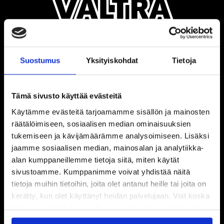
Suostumus
Yksityiskohdat
Tietoja
Tämä sivusto käyttää evästeitä
Käytämme evästeitä tarjoamamme sisällön ja mainosten
räätälöimiseen, sosiaalisen median ominaisuuksien
tukemiseen ja kävijämäärämme analysoimiseen. Lisäksi
jaamme sosiaalisen median, mainosalan ja analytiikka-
alan kumppaneillemme tietoja siitä, miten käytät
sivustoamme. Kumppanimme voivat yhdistää näitä
tietoja muihin tietoihin, joita olet antanut heille tai joita on
kerätty, kun olet käyttänyt heidän palvelujaan. Voit koska
tahansa kumota tai muuttaa suostumustasi evästeiden
käytöstä
Evästeet-sivultamme
.