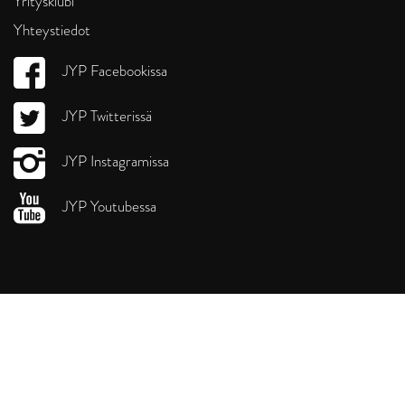
Yritysklubi
Yhteystiedot
JYP Facebookissa
JYP Twitterissä
JYP Instagramissa
JYP Youtubessa