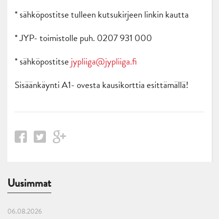
* sähköpostitse tulleen kutsukirjeen linkin kautta
* JYP- toimistolle puh. 0207 931 000
* sähköpostitse
jypliiga@jypliiga.fi
Sisäänkäynti A1- ovesta kausikorttia esittämällä!
Uusimmat
06.08.2026