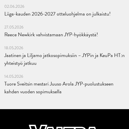
02.06.2026
Liiga-kauden 2026-2027 otteluohjelma on julkaistu!
27.05.2026
Reece Newkirk vahvistamaan JYP-hyökkäystä!
18.05.2026
Jaatinen ja Liljamo jatkosopimuksiin – JYPin ja KeuPa HT:n
yhteistyö jatkuu
14.05.2026
Tuore Sveitsin mestari Juuso Arola JYP-puolustukseen
kahden vuoden sopimuksella