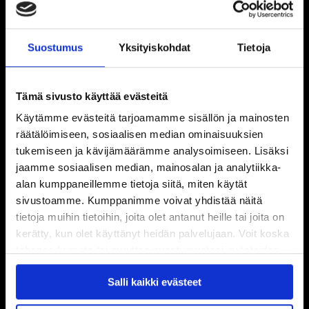
Suostumus
Yksityiskohdat
Tietoja
Tämä sivusto käyttää evästeitä
Käytämme evästeitä tarjoamamme sisällön ja mainosten
räätälöimiseen, sosiaalisen median ominaisuuksien
tukemiseen ja kävijämäärämme analysoimiseen. Lisäksi
jaamme sosiaalisen median, mainosalan ja analytiikka-
alan kumppaneillemme tietoja siitä, miten käytät
sivustoamme. Kumppanimme voivat yhdistää näitä
tietoja muihin tietoihin, joita olet antanut heille tai joita on
kerätty, kun olet käyttänyt heidän palvelujaan. Voit koska
tahansa kumota tai muuttaa suostumustasi evästeiden
käytöstä
Evästeet-sivultamme
.
Salli kaikki evästeet