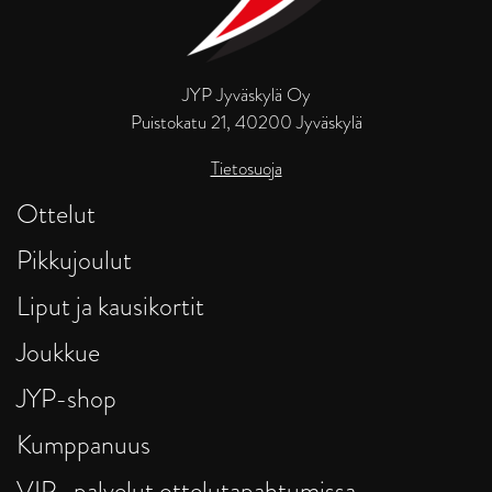
JYP Jyväskylä Oy
Puistokatu 21, 40200 Jyväskylä
Tietosuoja
Ottelut
Pikkujoulut
Liput ja kausikortit
Joukkue
JYP-shop
Kumppanuus
VIP -palvelut ottelutapahtumissa