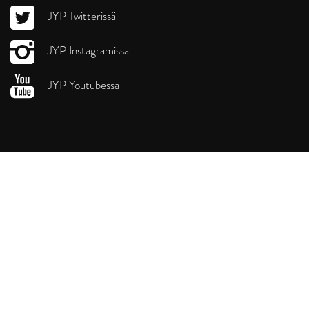
JYP Twitterissä
JYP Instagramissa
JYP Youtubessa