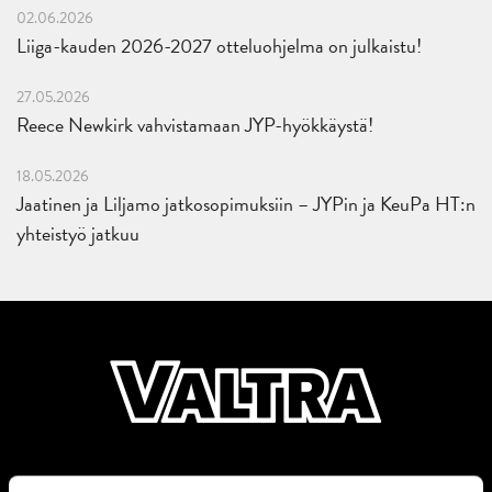
02.06.2026
Liiga-kauden 2026-2027 otteluohjelma on julkaistu!
27.05.2026
Reece Newkirk vahvistamaan JYP-hyökkäystä!
18.05.2026
Jaatinen ja Liljamo jatkosopimuksiin – JYPin ja KeuPa HT:n
yhteistyö jatkuu