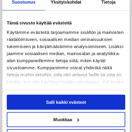
Suostumus
Yksityiskohdat
Tietoja
JYPin harjoitusottelut tulevalle 2026-2027 kaudelle on
julkaistu!
Tämä sivusto käyttää evästeitä
27.07.2026
Käytämme evästeitä tarjoamamme sisällön ja mainosten
Ruotsalaishyökkääjä Arvid Costmar JYPiin
räätälöimiseen, sosiaalisen median ominaisuuksien
tukemiseen ja kävijämäärämme analysoimiseen. Lisäksi
25.06.2026
jaamme sosiaalisen median, mainosalan ja analytiikka-
JYP ja Secto Rally Finland yhteistyöhön
alan kumppaneillemme tietoja siitä, miten käytät
sivustoamme. Kumppanimme voivat yhdistää näitä
02.06.2026
tietoja muihin tietoihin, joita olet antanut heille tai joita on
Liiga-kauden 2026-2027 otteluohjelma on julkaistu!
kerätty, kun olet käyttänyt heidän palvelujaan. Voit koska
tahansa kumota tai muuttaa suostumustasi evästeiden
27.05.2026
käytöstä
Evästeet-sivultamme
.
Reece Newkirk vahvistamaan JYP-hyökkäystä!
Salli kaikki evästeet
18.05.2026
Muokkaa
Jaatinen ja Liljamo jatkosopimuksiin – JYPin ja KeuPa HT:n
yhteistyö jatkuu