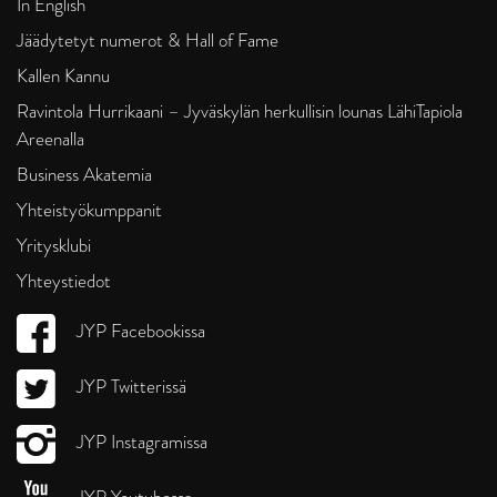
In English
Jäädytetyt numerot & Hall of Fame
Kallen Kannu
Ravintola Hurrikaani – Jyväskylän herkullisin lounas LähiTapiola
Areenalla
Business Akatemia
Yhteistyökumppanit
Yritysklubi
Yhteystiedot
JYP Facebookissa
JYP Twitterissä
JYP Instagramissa