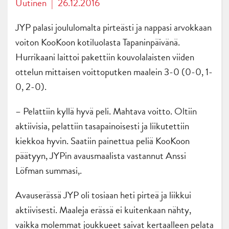
Uutinen
|
26.12.2016
JYP palasi joululomalta pirteästi ja nappasi arvokkaan
voiton KooKoon kotiluolasta Tapaninpäivänä.
Hurrikaani laittoi pakettiin kouvolalaisten viiden
ottelun mittaisen voittoputken maalein 3-0 (0-0, 1-
0, 2-0).
– Pelattiin kyllä hyvä peli. Mahtava voitto. Oltiin
aktiivisia, pelattiin tasapainoisesti ja liikutettiin
kiekkoa hyvin. Saatiin painettua peliä KooKoon
päätyyn, JYPin avausmaalista vastannut Anssi
Löfman summasi,.
Avauserässä JYP oli tosiaan heti pirteä ja liikkui
aktiivisesti. Maaleja erässä ei kuitenkaan nähty,
vaikka molemmat joukkueet saivat kertaalleen pelata