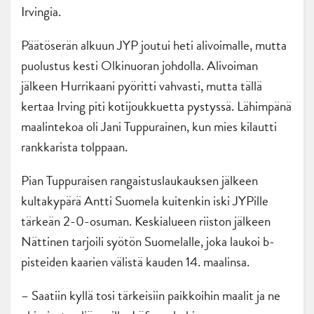
Irvingia.
Päätöserän alkuun JYP joutui heti alivoimalle, mutta
puolustus kesti Olkinuoran johdolla. Alivoiman
jälkeen Hurrikaani pyöritti vahvasti, mutta tällä
kertaa Irving piti kotijoukkuetta pystyssä. Lähimpänä
maalintekoa oli Jani Tuppurainen, kun mies kilautti
rankkarista tolppaan.
Pian Tuppuraisen rangaistuslaukauksen jälkeen
kultakypärä Antti Suomela kuitenkin iski JYPille
tärkeän 2-0-osuman. Keskialueen riiston jälkeen
Nättinen tarjoili syötön Suomelalle, joka laukoi b-
pisteiden kaarien välistä kauden 14. maalinsa.
– Saatiin kyllä tosi tärkeisiin paikkoihin maalit ja ne