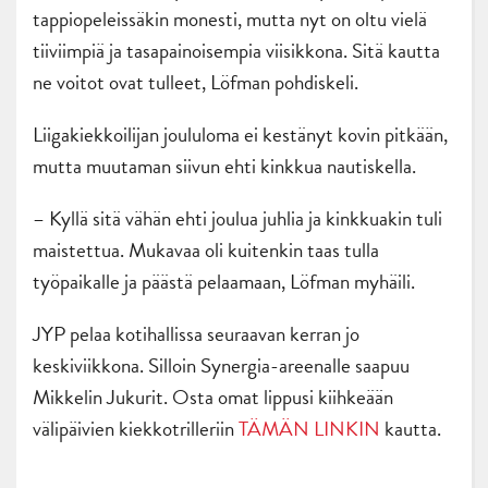
tappiopeleissäkin monesti, mutta nyt on oltu vielä
tiiviimpiä ja tasapainoisempia viisikkona. Sitä kautta
ne voitot ovat tulleet, Löfman pohdiskeli.
Liigakiekkoilijan joululoma ei kestänyt kovin pitkään,
mutta muutaman siivun ehti kinkkua nautiskella.
– Kyllä sitä vähän ehti joulua juhlia ja kinkkuakin tuli
maistettua. Mukavaa oli kuitenkin taas tulla
työpaikalle ja päästä pelaamaan, Löfman myhäili.
JYP pelaa kotihallissa seuraavan kerran jo
keskiviikkona. Silloin Synergia-areenalle saapuu
Mikkelin Jukurit. Osta omat lippusi kiihkeään
välipäivien kiekkotrilleriin
TÄMÄN LINKIN
kautta.