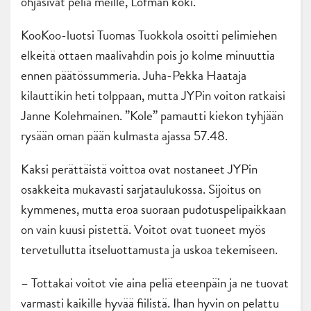
ohjasivat peliä meille, Löfman koki.
KooKoo-luotsi Tuomas Tuokkola osoitti pelimiehen
elkeitä ottaen maalivahdin pois jo kolme minuuttia
ennen päätössummeria. Juha-Pekka Haataja
kilauttikin heti tolppaan, mutta JYPin voiton ratkaisi
Janne Kolehmainen. ”Kole” pamautti kiekon tyhjään
rysään oman pään kulmasta ajassa 57.48.
Kaksi perättäistä voittoa ovat nostaneet JYPin
osakkeita mukavasti sarjataulukossa. Sijoitus on
kymmenes, mutta eroa suoraan pudotuspelipaikkaan
on vain kuusi pistettä. Voitot ovat tuoneet myös
tervetullutta itseluottamusta ja uskoa tekemiseen.
– Tottakai voitot vie aina peliä eteenpäin ja ne tuovat
varmasti kaikille hyvää fiilistä. Ihan hyvin on pelattu