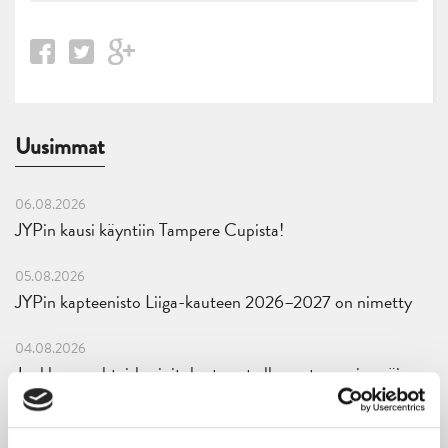
Uusimmat
06.08.2026
JYPin kausi käyntiin Tampere Cupista!
05.08.2026
JYPin kapteenisto Liiga-kauteen 2026–2027 on nimetty
04.08.2026
Joukkueen yhteisharjoitukset ovat alkaneet – ensimmäinen
mittari luvassa jo heti viikonloppuna Tampere Cupissa!
29.07.2026