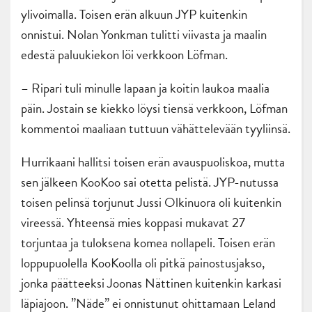
ylivoimalla. Toisen erän alkuun JYP kuitenkin
onnistui. Nolan Yonkman tulitti viivasta ja maalin
edestä paluukiekon löi verkkoon Löfman.
– Ripari tuli minulle lapaan ja koitin laukoa maalia
päin. Jostain se kiekko löysi tiensä verkkoon, Löfman
kommentoi maaliaan tuttuun vähättelevään tyyliinsä.
Hurrikaani hallitsi toisen erän avauspuoliskoa, mutta
sen jälkeen KooKoo sai otetta pelistä. JYP-nutussa
toisen pelinsä torjunut Jussi Olkinuora oli kuitenkin
vireessä. Yhteensä mies koppasi mukavat 27
torjuntaa ja tuloksena komea nollapeli. Toisen erän
loppupuolella KooKoolla oli pitkä painostusjakso,
jonka päätteeksi Joonas Nättinen kuitenkin karkasi
läpiajoon. ”Näde” ei onnistunut ohittamaan Leland