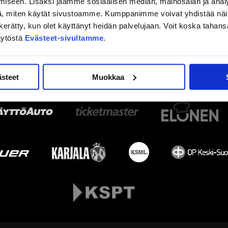
iseen. Lisäksi jaamme sosiaalisen median, mainosalan ja analy
, miten käytät sivustoamme. Kumppanimme voivat yhdistää näitä t
on kerätty, kun olet käyttänyt heidän palvelujaan. Voit koska taha
äytöstä
Evästeet-sivultamme
.
ästeet
Muokkaa