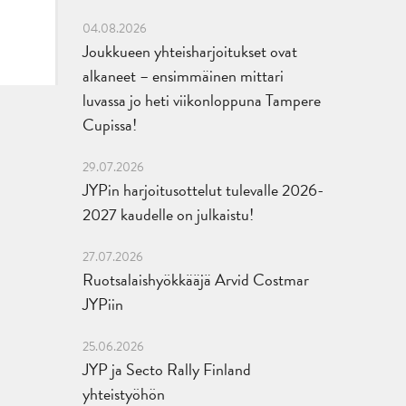
04.08.2026
Joukkueen yhteisharjoitukset ovat
alkaneet – ensimmäinen mittari
luvassa jo heti viikonloppuna Tampere
Cupissa!
29.07.2026
JYPin harjoitusottelut tulevalle 2026-
2027 kaudelle on julkaistu!
27.07.2026
Ruotsalaishyökkääjä Arvid Costmar
JYPiin
25.06.2026
JYP ja Secto Rally Finland
yhteistyöhön