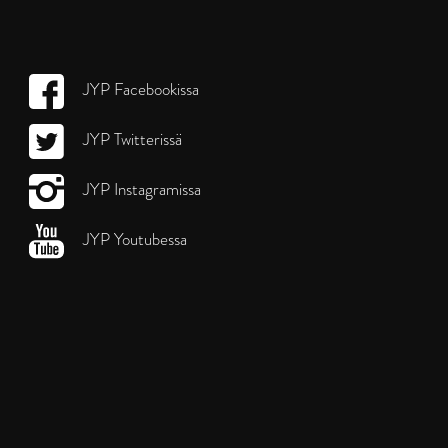
JYP Facebookissa
JYP Twitterissä
JYP Instagramissa
JYP Youtubessa