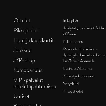
Ottelut
In English
Jäädytetyt numerot & Hall
Pikkujoulut
of Fame
Liput ja kausikortit
Kallen Kannu
Joukkue
Ravintola Hurrikaani –
Jyväskylän herkullisin lounas
JYP-shop
LähiTapiola Areenalla
Business Akatemia
Kumppanuus
Yhteistyökumppanit
VIP -palvelut
Yritysklubi
ottelutapahtumissa
Yhteystiedot
Uutiset