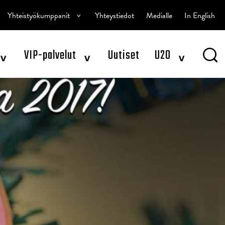
^
Yhteistyökumppanit
Yhteystiedot
Medialle
In English
^
^
^
VIP-palvelut
Uutiset
U20