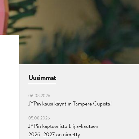
Uusimmat
06.08.2026
JYPin kausi käyntiin Tampere Cupista!
05.08.2026
JYPin kapteenisto Liiga-kauteen
2026–2027 on nimetty