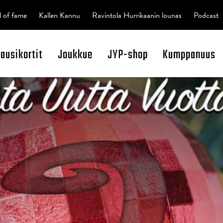
l of fame
Kallen Kannu
Ravintola Hurrikaanin lounas
Podcast
kausikortit
Joukkue
JYP-shop
Kumppanuus