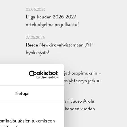
02.06.2026
Liiga-kauden 2026-2027
otteluohjelma on julkaistu!
27.05.2026
Reece Newkirk vahvistamaan JYP-
hyökkäystä!
18.05.2026
Jaatinen ja Liljamo jatkosopimuksiin –
JYPin ja KeuPa HT:n yhteistyö jatkuu
14.05.2026
Tietoja
Tuore Sveitsin mestari Juuso Arola
JYP-puolustukseen kahden vuoden
sopimuksella
 ominaisuuksien tukemiseen