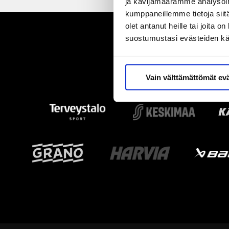
ja kävijämäärämme analysoim
kumppaneillemme tietoja siitä
olet antanut heille tai joita 
suostumustasi evästeiden k
Vain välttämättömät ev