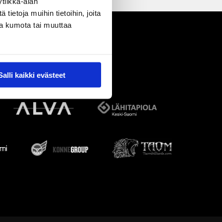
tiikka-alan
ietoja muihin tietoihin, joita
nsa kumota tai muuttaa
Salli kaikki evästeet