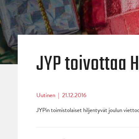
JYP toivottaa 
Uutinen
|
21.12.2016
JYPin toimistolaiset hiljentyvät joulun viettoo