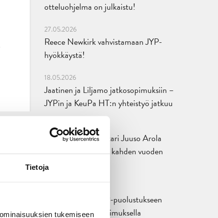
otteluohjelma on julkaistu!
27.05.2026
Reece Newkirk vahvistamaan JYP-
hyökkäystä!
18.05.2026
Jaatinen ja Liljamo jatkosopimuksiin –
JYPin ja KeuPa HT:n yhteistyö jatkuu
14.05.2026
Tuore Sveitsin mestari Juuso Arola
JYP-puolustukseen kahden vuoden
sopimuksella
Tietoja
12.05.2026
Veeti Väisänen JYP-puolustukseen
kahden vuoden sopimuksella
 ominaisuuksien tukemiseen