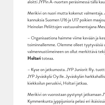
aloitti JYPin A-nuorten peräsimessä tällä kau
Merikivi on nuori mutta kokenut valmentaja.
kannuksia Suomen U16 ja U17 poikien maajou
Heinolan Peliittojen vastuuvalmentajana Mes
– Organisaationa haimme viime kevään ja ke
toiminnallemme. Olemme olleet tyytyväisiä urh
valmennustiimeineen on ollut merkittävä teki
toteaa.
Holtari
– Kyse on jatkumosta. JYP Juniorit Ry. tuotta
JYP Jyväskylä Oy:lle. Jyväskylän harkkahallis
kiekkoilun peruskivi, Holtari jatkaa.
Merikivi on vuorostaan pystynyt jatkamaan J
Kymmenkunta jyppijunioria pelasi eri ikäisis