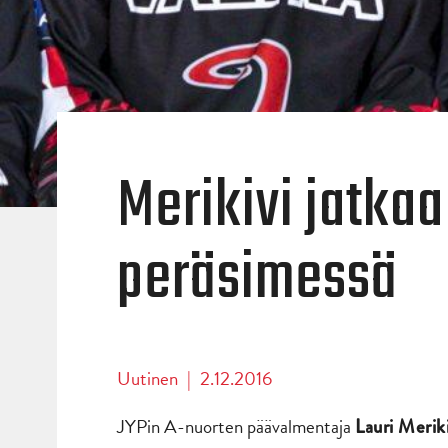
Merikivi jatka
peräsimessä
Uutinen
|
2.12.2016
JYPin A-nuorten päävalmentaja
Lauri Meriki