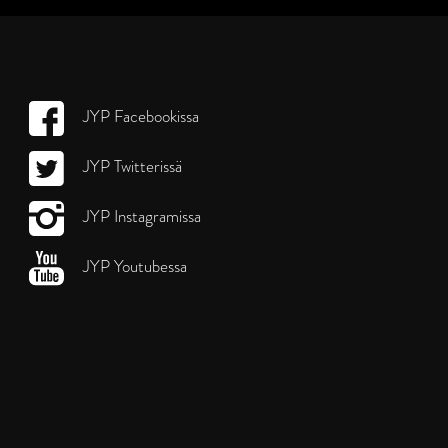
JYP Facebookissa
JYP Twitterissä
JYP Instagramissa
JYP Youtubessa