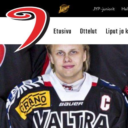
JYP-juniorit
Hal
Etusivu
Ottelut
Liput ja 
Open Search