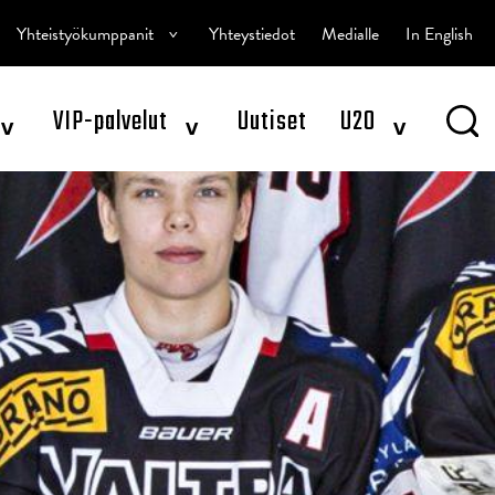
^
Yhteistyökumppanit
Yhteystiedot
Medialle
In English
^
^
^
VIP-palvelut
Uutiset
U20