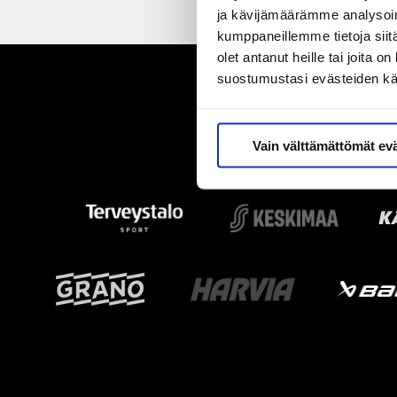
ja kävijämäärämme analysoim
kumppaneillemme tietoja siitä
olet antanut heille tai joita 
suostumustasi evästeiden k
Vain välttämättömät ev