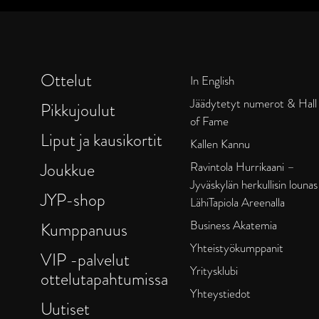
Ottelut
In English
Jäädytetyt numerot & Hall
Pikkujoulut
of Fame
Liput ja kausikortit
Kallen Kannu
Joukkue
Ravintola Hurrikaani –
Jyväskylän herkullisin lounas
JYP-shop
LähiTapiola Areenalla
Business Akatemia
Kumppanuus
Yhteistyökumppanit
VIP -palvelut
Yritysklubi
ottelutapahtumissa
Yhteystiedot
Uutiset