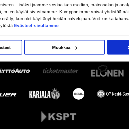
iseen. Lisäksi jaamme sosiaalisen median, mainosalan ja analy
, miten käytät sivustoamme. Kumppanimme voivat yhdistää näitä t
on kerätty, kun olet käyttänyt heidän palvelujaan. Voit koska taha
äytöstä
Evästeet-sivultamme
.
ästeet
Muokkaa