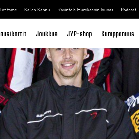
l of fame
Kallen Kannu
Ravintola Hurrikaanin lounas
Podcast
kausikortit
Joukkue
JYP-shop
Kumppanuus