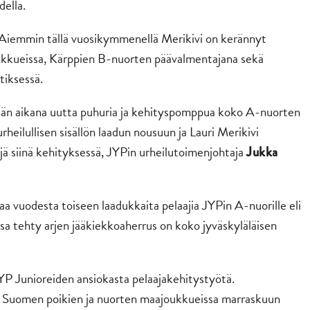
della.
 Aiemmin tällä vuosikymmenellä Merikivi on kerännyt
kkueissa, Kärppien B-nuorten päävalmentajana sekä
tiksessä.
sän aikana uutta puhuria ja kehityspomppua koko A-nuorten
eilullisen sisällön laadun nousuun ja Lauri Merikivi
jä siinä kehityksessä, JYPin urheilutoimenjohtaja
Jukka
a vuodesta toiseen laadukkaita pelaajia JYPin A-nuorille eli
sa tehty arjen jääkiekkoaherrus on koko jyväskyläläisen
YP Junioreiden ansiokasta pelaajakehitystyötä.
sä Suomen poikien ja nuorten maajoukkueissa marraskuun