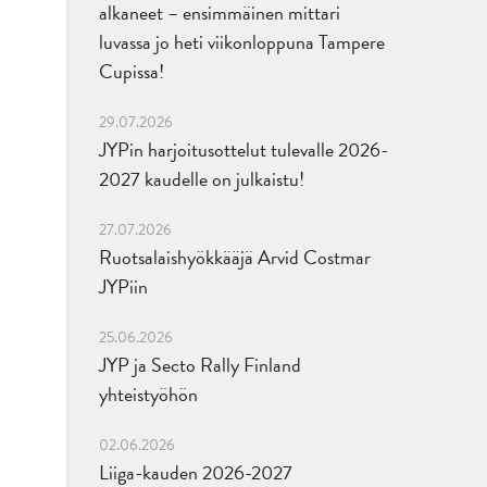
alkaneet – ensimmäinen mittari
luvassa jo heti viikonloppuna Tampere
Cupissa!
29.07.2026
JYPin harjoitusottelut tulevalle 2026-
2027 kaudelle on julkaistu!
27.07.2026
Ruotsalaishyökkääjä Arvid Costmar
JYPiin
25.06.2026
JYP ja Secto Rally Finland
yhteistyöhön
02.06.2026
Liiga-kauden 2026-2027