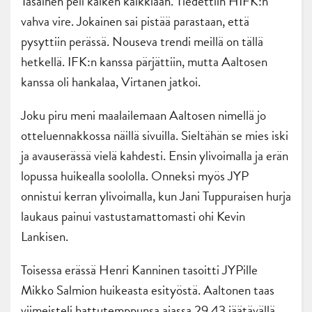
Tasainen peli kaiken kaikkiaan. Tiedettiin HIFK:n
vahva vire. Jokainen sai pistää parastaan, että
pysyttiin perässä. Nouseva trendi meillä on tällä
hetkellä. IFK:n kanssa pärjättiin, mutta Aaltosen
kanssa oli hankalaa, Virtanen jatkoi.
Joku piru meni maalailemaan Aaltosen nimellä jo
otteluennakkossa näillä sivuilla. Sieltähän se mies iski
ja avauserässä vielä kahdesti. Ensin ylivoimalla ja erän
lopussa huikealla soololla. Onneksi myös JYP
onnistui kerran ylivoimalla, kun Jani Tuppuraisen hurja
laukaus painui vastustamattomasti ohi Kevin
Lankisen.
Toisessa erässä Henri Kanninen tasoitti JYPille
Mikko Salmion huikeasta esityöstä. Aaltonen taas
viimeisteli hattutemppunsa ajassa 29.43 jäätävällä