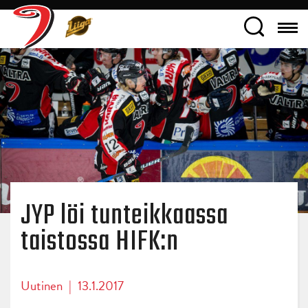
JYP löi tunteikkaassa
taistossa HIFK:n
Uutinen
|
13.1.2017