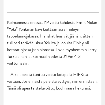
Kolmannessa erässä JYP voitti kahdesti. Ensin Nolan
”Yoki” Yonkman kävi kuittaamassa Finleyn
tappelunnujakassa. Hanskat lensivät jäähän, sitten
tuli pari terävää iskua Yokilta ja lopulta Finley oli
ketarat ojossa jään pinnassa. Tovia myöhemmin Jerry
Turkulainen laukoi maalin edestä JYPin 4-3-
voittomaalin.
– Aika upealta tuntuu voitto kotijäällä HIFK:ta
vastaan. Jos ei näistä peleistä syttyisi, niin ei mistään.
Tämä oli upea taisteluvoitto, Louhivaara hekumoi.