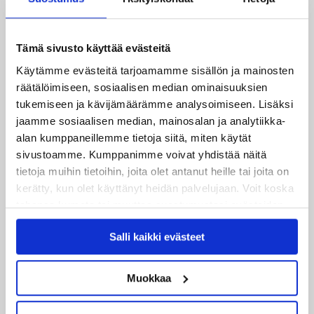
Joukkueen yhteisharjoitukset ovat alkaneet – ensimmäinen
mittari luvassa jo heti viikonloppuna Tampere Cupissa!
Tämä sivusto käyttää evästeitä
29.07.2026
Käytämme evästeitä tarjoamamme sisällön ja mainosten
JYPin harjoitusottelut tulevalle 2026-2027 kaudelle on
räätälöimiseen, sosiaalisen median ominaisuuksien
julkaistu!
tukemiseen ja kävijämäärämme analysoimiseen. Lisäksi
jaamme sosiaalisen median, mainosalan ja analytiikka-
27.07.2026
alan kumppaneillemme tietoja siitä, miten käytät
Ruotsalaishyökkääjä Arvid Costmar JYPiin
sivustoamme. Kumppanimme voivat yhdistää näitä
tietoja muihin tietoihin, joita olet antanut heille tai joita on
25.06.2026
kerätty, kun olet käyttänyt heidän palvelujaan. Voit koska
JYP ja Secto Rally Finland yhteistyöhön
tahansa kumota tai muuttaa suostumustasi evästeiden
käytöstä
Evästeet-sivultamme
.
02.06.2026
Salli kaikki evästeet
Liiga-kauden 2026-2027 otteluohjelma on julkaistu!
27.05.2026
Muokkaa
Reece Newkirk vahvistamaan JYP-hyökkäystä!