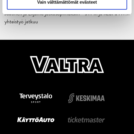
Vain välttämättömät evästeet
18.05.2026
Jaatinen ja Liljamo jatkosopimuksiin – JYPin ja KeuPa HT:n
yhteistyö jatkuu