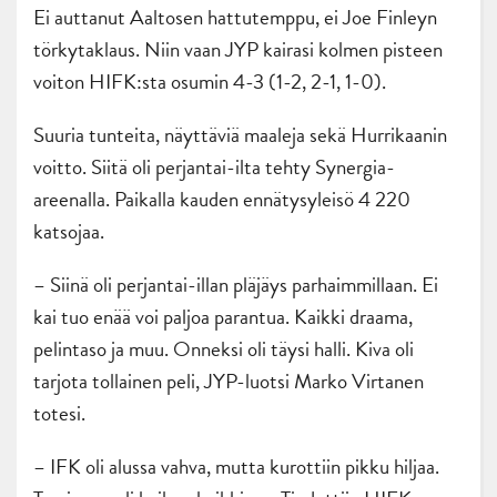
Ei auttanut Aaltosen hattutemppu, ei Joe Finleyn
törkytaklaus. Niin vaan JYP kairasi kolmen pisteen
voiton HIFK:sta osumin 4-3 (1-2, 2-1, 1-0).
Suuria tunteita, näyttäviä maaleja sekä Hurrikaanin
voitto. Siitä oli perjantai-ilta tehty Synergia-
areenalla. Paikalla kauden ennätysyleisö 4 220
katsojaa.
– Siinä oli perjantai-illan pläjäys parhaimmillaan. Ei
kai tuo enää voi paljoa parantua. Kaikki draama,
pelintaso ja muu. Onneksi oli täysi halli. Kiva oli
tarjota tollainen peli, JYP-luotsi Marko Virtanen
totesi.
– IFK oli alussa vahva, mutta kurottiin pikku hiljaa.