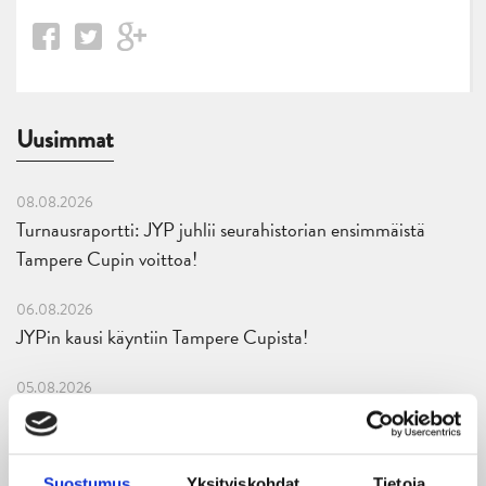
Uusimmat
08.08.2026
Turnausraportti: JYP juhlii seurahistorian ensimmäistä
Tampere Cupin voittoa!
06.08.2026
JYPin kausi käyntiin Tampere Cupista!
05.08.2026
JYPin kapteenisto Liiga-kauteen 2026–2027 on nimetty
04.08.2026
Suostumus
Yksityiskohdat
Tietoja