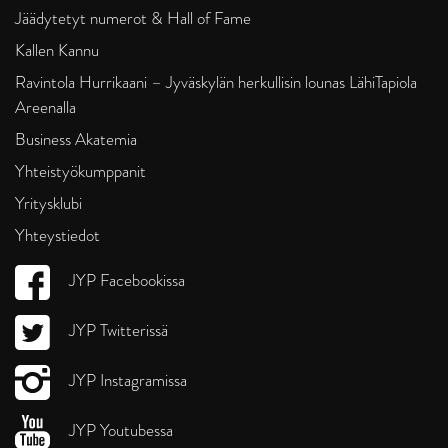
Jäädytetyt numerot & Hall of Fame
Kallen Kannu
Ravintola Hurrikaani – Jyväskylän herkullisin lounas LähiTapiola
Areenalla
Business Akatemia
Yhteistyökumppanit
Yritysklubi
Yhteystiedot
JYP Facebookissa
JYP Twitterissä
JYP Instagramissa
JYP Youtubessa