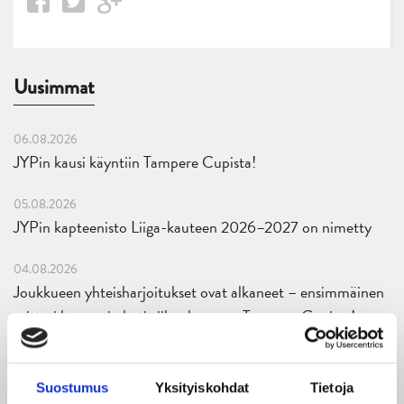
Uusimmat
06.08.2026
JYPin kausi käyntiin Tampere Cupista!
05.08.2026
JYPin kapteenisto Liiga-kauteen 2026–2027 on nimetty
04.08.2026
Joukkueen yhteisharjoitukset ovat alkaneet – ensimmäinen
mittari luvassa jo heti viikonloppuna Tampere Cupissa!
29.07.2026
JYPin harjoitusottelut tulevalle 2026-2027 kaudelle on
Suostumus
Yksityiskohdat
Tietoja