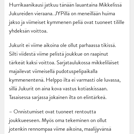
Hurrikaanikausi jatkuu tänään lauantaina Mikkelissä
Jukureiden vieraana. JYPillä on meneillään huima
jakso ja viimeiset kymmenen peliä ovat tuoneet tilille
yhdeksän voittoa.
Jukurit ei viime aikoina ole ollut parhaassa tikissä.
Silti viidestä viime pelistä joukkue on raapinut
tärkeät kaksi voittoa. Sarjataulukossa mikkeliläiset
majailevat viimeisellä pudotuspelipaikalla
kymmenentenä. Helppo ilta ei varmasti ole luvassa,
sillä Jukurit on aina kova vastus kotiaskissaan.
Tasaisessa sarjassa jokainen ilta on elintärkeä.
– Onnistumiset ovat tuoneet rentoutta
joukkueeseen. Myös oma tekeminen on ollut
jotenkin rennompaa viime aikoina, maalijyvänsä