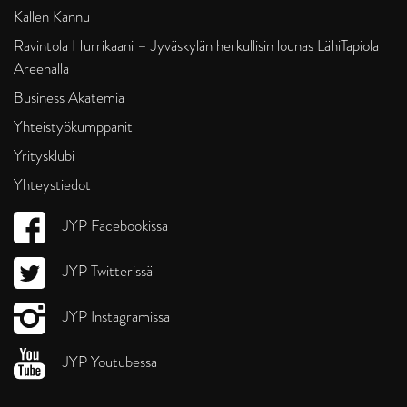
Kallen Kannu
Ravintola Hurrikaani – Jyväskylän herkullisin lounas LähiTapiola
Areenalla
Business Akatemia
Yhteistyökumppanit
Yritysklubi
Yhteystiedot
JYP Facebookissa
JYP Twitterissä
JYP Instagramissa
JYP Youtubessa