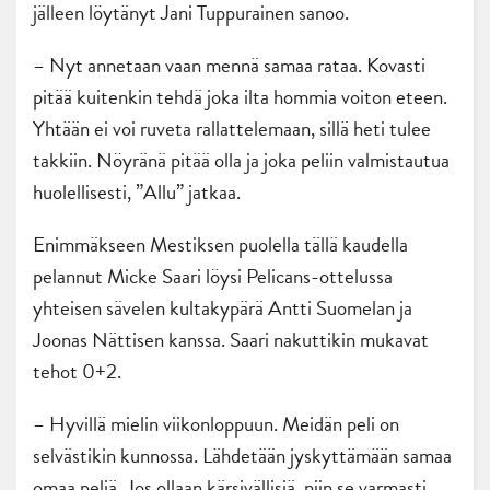
jälleen löytänyt Jani Tuppurainen sanoo.
– Nyt annetaan vaan mennä samaa rataa. Kovasti
pitää kuitenkin tehdä joka ilta hommia voiton eteen.
Yhtään ei voi ruveta rallattelemaan, sillä heti tulee
takkiin. Nöyränä pitää olla ja joka peliin valmistautua
huolellisesti, ”Allu” jatkaa.
Enimmäkseen Mestiksen puolella tällä kaudella
pelannut Micke Saari löysi Pelicans-ottelussa
yhteisen sävelen kultakypärä Antti Suomelan ja
Joonas Nättisen kanssa. Saari nakuttikin mukavat
tehot 0+2.
– Hyvillä mielin viikonloppuun. Meidän peli on
selvästikin kunnossa. Lähdetään jyskyttämään samaa
omaa peliä. Jos ollaan kärsivällisiä, niin se varmasti