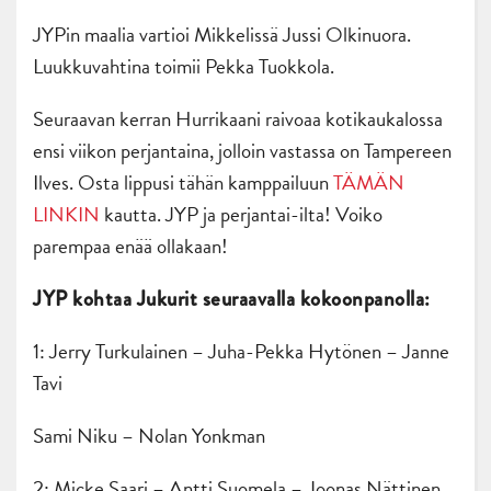
JYPin maalia vartioi Mikkelissä Jussi Olkinuora.
Luukkuvahtina toimii Pekka Tuokkola.
Seuraavan kerran Hurrikaani raivoaa kotikaukalossa
ensi viikon perjantaina, jolloin vastassa on Tampereen
Ilves. Osta lippusi tähän kamppailuun
TÄMÄN
LINKIN
kautta. JYP ja perjantai-ilta! Voiko
parempaa enää ollakaan!
JYP kohtaa Jukurit seuraavalla kokoonpanolla:
1: Jerry Turkulainen – Juha-Pekka Hytönen – Janne
Tavi
Sami Niku – Nolan Yonkman
2: Micke Saari – Antti Suomela – Joonas Nättinen