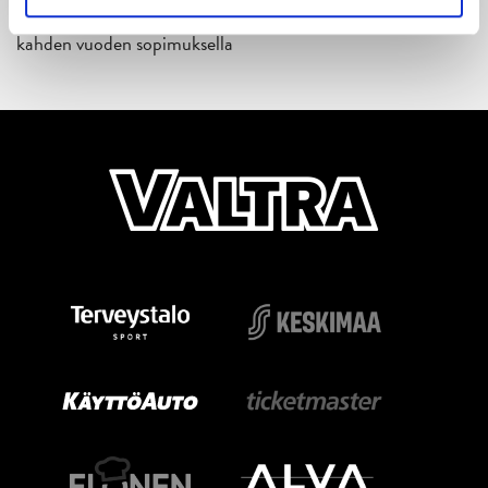
Tuore Sveitsin mestari Juuso Arola JYP-puolustukseen
kahden vuoden sopimuksella