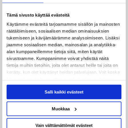
julkaistu!
27.07.2026
Tämä sivusto käyttää evästeitä
Ruotsalaishyökkääjä Arvid Costmar JYPiin
Käytämme evästeitä tarjoamamme sisällön ja mainosten
räätälöimiseen, sosiaalisen median ominaisuuksien
25.06.2026
tukemiseen ja kävijämäärämme analysoimiseen. Lisäksi
JYP ja Secto Rally Finland yhteistyöhön
jaamme sosiaalisen median, mainosalan ja analytiikka-
alan kumppaneillemme tietoja siitä, miten käytät
02.06.2026
sivustoamme. Kumppanimme voivat yhdistää näitä
Liiga-kauden 2026-2027 otteluohjelma on julkaistu!
tietoja muihin tietoihin, joita olet antanut heille tai joita on
kerätty, kun olet käyttänyt heidän palvelujaan. Voit koska
27.05.2026
tahansa kumota tai muuttaa suostumustasi evästeiden
Reece Newkirk vahvistamaan JYP-hyökkäystä!
käytöstä
Evästeet-sivultamme
.
Salli kaikki evästeet
18.05.2026
Jaatinen ja Liljamo jatkosopimuksiin – JYPin ja KeuPa HT:n
Muokkaa
yhteistyö jatkuu
14.05.2026
Vain välttämättömät evästeet