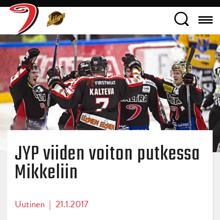
JYP viiden voiton putkessa
Mikkeliin
Uutinen
|
21.1.2017