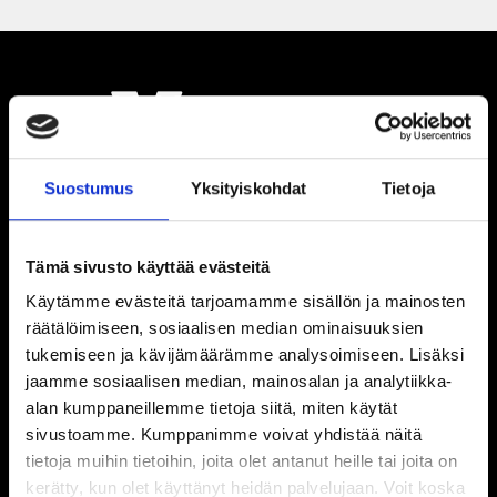
Suostumus
Yksityiskohdat
Tietoja
Tämä sivusto käyttää evästeitä
Käytämme evästeitä tarjoamamme sisällön ja mainosten
räätälöimiseen, sosiaalisen median ominaisuuksien
tukemiseen ja kävijämäärämme analysoimiseen. Lisäksi
jaamme sosiaalisen median, mainosalan ja analytiikka-
alan kumppaneillemme tietoja siitä, miten käytät
sivustoamme. Kumppanimme voivat yhdistää näitä
tietoja muihin tietoihin, joita olet antanut heille tai joita on
kerätty, kun olet käyttänyt heidän palvelujaan. Voit koska