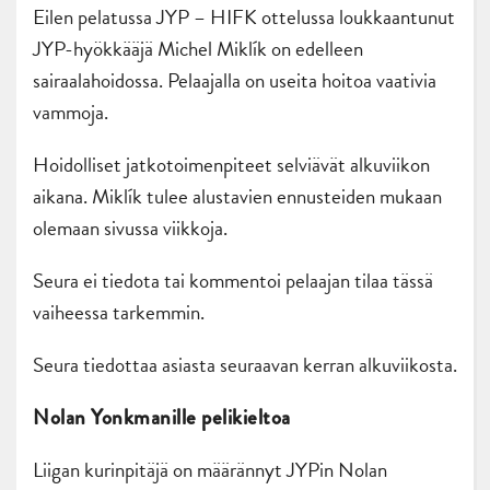
Eilen pelatussa JYP – HIFK ottelussa loukkaantunut
JYP-hyökkääjä Michel Miklík on edelleen
sairaalahoidossa. Pelaajalla on useita hoitoa vaativia
vammoja.
Hoidolliset jatkotoimenpiteet selviävät alkuviikon
aikana. Miklík tulee alustavien ennusteiden mukaan
olemaan sivussa viikkoja.
Seura ei tiedota tai kommentoi pelaajan tilaa tässä
vaiheessa tarkemmin.
Seura tiedottaa asiasta seuraavan kerran alkuviikosta.
Nolan Yonkmanille pelikieltoa
Liigan kurinpitäjä on määrännyt JYPin Nolan