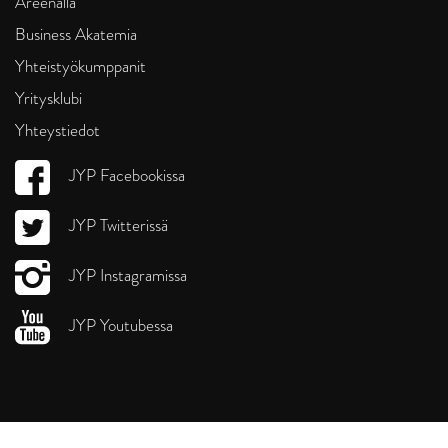
Areenalla
Business Akatemia
Yhteistyökumppanit
Yritysklubi
Yhteystiedot
JYP Facebookissa
JYP Twitterissä
JYP Instagramissa
JYP Youtubessa