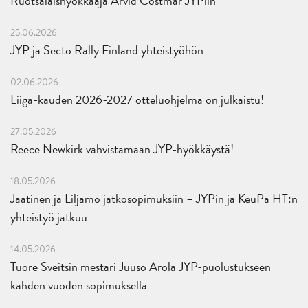
Ruotsalaishyökkääjä Arvid Costmar JYPiin
25.06.2026
JYP ja Secto Rally Finland yhteistyöhön
02.06.2026
Liiga-kauden 2026-2027 otteluohjelma on julkaistu!
27.05.2026
Reece Newkirk vahvistamaan JYP-hyökkäystä!
18.05.2026
Jaatinen ja Liljamo jatkosopimuksiin – JYPin ja KeuPa HT:n
yhteistyö jatkuu
14.05.2026
Tuore Sveitsin mestari Juuso Arola JYP-puolustukseen
kahden vuoden sopimuksella