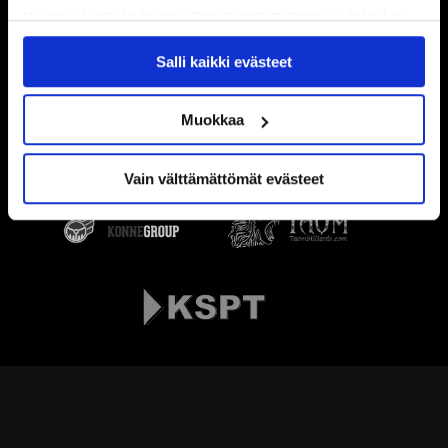
tahansa kumota tai muuttaa suostumustasi evästeiden
käytöstä
Evästeet-sivultamme
.
Salli kaikki evästeet
Muokkaa
Vain välttämättömät evästeet