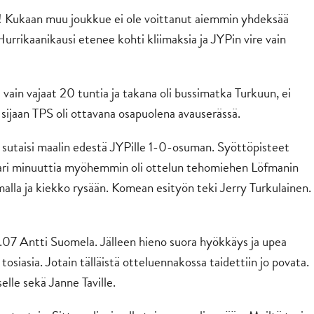
a! Kukaan muu joukkue ei ole voittanut aiemmin yhdeksää
. Hurrikaanikausi etenee kohti kliimaksia ja JYPin vire vain
 vain vajaat 20 tuntia ja takana oli bussimatka Turkuun, ei
 sijaan TPS oli ottavana osapuolena avauserässä.
n sutaisi maalin edestä JYPille 1-0-osuman. Syöttöpisteet
 pari minuuttia myöhemmin oli ottelun tehomiehen Löfmanin
alla ja kiekko rysään. Komean esityön teki Jerry Turkulainen.
.07 Antti Suomela. Jälleen hieno suora hyökkäys ja upea
osiasia. Jotain tälläistä otteluennakossa taidettiin jo povata.
elle sekä Janne Taville.