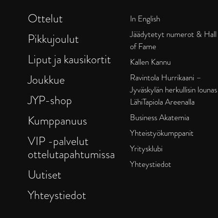
Ottelut
In English
Jäädytetyt numerot & Hall
Pikkujoulut
of Fame
Liput ja kausikortit
Kallen Kannu
Joukkue
Ravintola Hurrikaani –
Jyväskylän herkullisin lounas
JYP-shop
LähiTapiola Areenalla
Business Akatemia
Kumppanuus
Yhteistyökumppanit
VIP -palvelut
Yritysklubi
ottelutapahtumissa
Yhteystiedot
Uutiset
Yhteystiedot