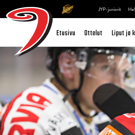
JYP-juniorit
Hal
Etusivu
Ottelut
Liput ja 
Open Search