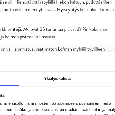
ä se oli. Hienosti otti räpylällä kiekon haltuun, pudotti siihen
an, mutta ei ihan mennyt sisään. Hyvä yritys kuitenkin, Löfman
rkkitehtejä. Mojovat 35 torjuntaa pitivät JYPin koko ajan
ja kolmen pisteen ilta maistui.
e on välillä onnistua, vaatimaton Löfman myhäili tyylilleen
sä 29 vetoa ja niistä viisi maaliin! TPS laukoi 61 kertaa,
minen pitivät todelliset vaaralliset maalipaikat kuitenkin
Yksityiskohdat
umiset. Toisessa erässä otettiin liikaa jäähyjä, mutta alivoima
itä
ittäin hyvä. Kaiken kaikkiaan pelattiin tosi järkevästi
mme sisällön ja mainosten räätälöimiseen, sosiaalisen median
iseen. Lisäksi jaamme sosiaalisen median, mainosalan ja analy