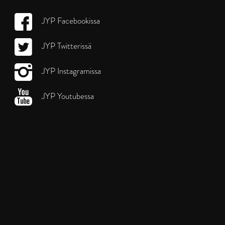
JYP Facebookissa
JYP Twitterissä
JYP Instagramissa
JYP Youtubessa