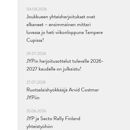
04.08.2026
Joukkueen yhteisharjoitukset ovat
alkaneet – ensimmäinen mittari
luvassa jo heti viikonloppuna Tampere
Cupissa!
29.07.2026
JYPin harjoitusottelut tulevalle 2026-
2027 kaudelle on julkaistu!
27.07.2026
Ruotsalaishyökkääjä Arvid Costmar
JYPiin
25.06.2026
JYP ja Secto Rally Finland
yhteistyöhön