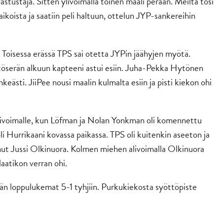
astustaja. Sitten ylivoimalla toinen maali perään. Meiltä tosi
paikoista ja saatiin peli haltuun, ottelun JYP-sankereihin
 Toisessa erässä TPS sai otetta JYPin jäähyjen myötä.
äätöserän alkuun kapteeni astui esiin. Juha-Pekka Hytönen
hkeästi. JiiPee nousi maalin kulmalta esiin ja pisti kiekon ohi
livoimalle, kun Löfman ja Nolan Yonkman oli komennettu
oli Hurrikaani kovassa paikassa. TPS oli kuitenkin aseeton ja
unut Jussi Olkinuora. Kolmen miehen alivoimalla Olkinuora
laatikon verran ohi.
ään loppulukemat 5-1 tyhjiin. Purkukiekosta syöttöpiste