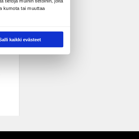
ietoja muihin tietoihin, joita
nsa kumota tai muuttaa
Salli kaikki evästeet