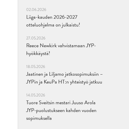
02.06.2026
Liiga-kauden 2026-2027
otteluohjelma on julkaistu!
27.05.2026
Reece Newkirk vahvistamaan JYP-
hyökkäystä!
18.05.2026
Jaatinen ja Liljamo jatkosopimuksiin –
JYPin ja KeuPa HT:n yhteistyö jatkuu
14.05.2026
Tuore Sveitsin mestari Juuso Arola
JYP-puolustukseen kahden vuoden
sopimuksella