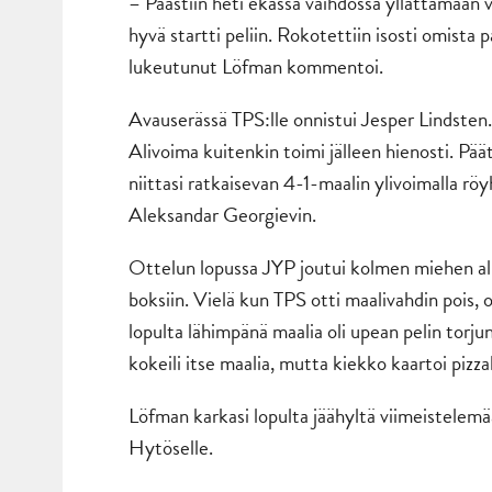
– Päästiin heti ekassa vaihdossa yllättämään v
hyvä startti peliin. Rokotettiin isosti omista 
lukeutunut Löfman kommentoi.
Avauserässä TPS:lle onnistui Jesper Lindsten.
Alivoima kuitenkin toimi jälleen hienosti. P
niittasi ratkaisevan 4-1-maalin ylivoimalla röy
Aleksandar Georgievin.
Ottelun lopussa JYP joutui kolmen miehen a
boksiin. Vielä kun TPS otti maalivahdin pois, 
lopulta lähimpänä maalia oli upean pelin torj
kokeili itse maalia, mutta kiekko kaartoi pizza
Löfman karkasi lopulta jäähyltä viimeistelem
Hytöselle.