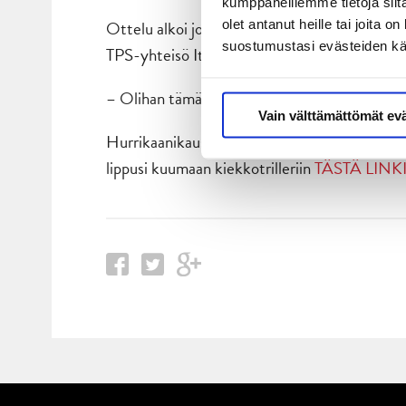
kumppaneillemme tietoja siitä
Ottelu alkoi jo kello 16.00, koska TPS:llä oli
olet antanut heille tai joita 
suostumustasi evästeiden k
TPS-yhteisö Itämeren aalloille rökäletappio n
– Olihan tämä hieno voitto. 5-1-voitto ja TPS:
Vain välttämättömät ev
Hurrikaanikausi jatkuu ensi keskiviikkona Sy
lippusi kuumaan kiekkotrilleriin
TÄSTÄ LINK