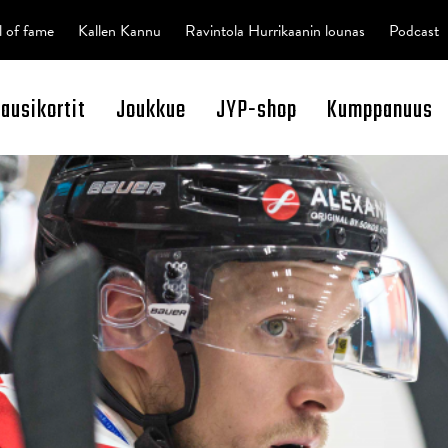
l of fame
Kallen Kannu
Ravintola Hurrikaanin lounas
Podcast
kausikortit
Joukkue
JYP-shop
Kumppanuus