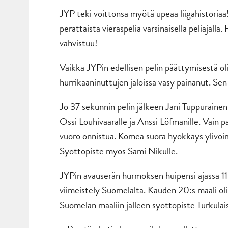
JYP teki voittonsa myötä upeaa liigahistoria
perättäistä vieraspeliä varsinaisella peliajalla
vahvistuu!
Vaikka JYPin edellisen pelin päättymisestä oli
hurrikaaninuttujen jaloissa väsy painanut. Sen
Jo 37 sekunnin pelin jälkeen Jani Tuppuraine
Ossi Louhivaaralle ja Anssi Löfmanille. Vain
vuoro onnistua. Komea suora hyökkäys ylivoim
Syöttöpiste myös Sami Nikulle.
JYPin avauserän hurmoksen huipensi ajassa 11
viimeistely Suomelalta. Kauden 20:s maali oli t
Suomelan maaliin jälleen syöttöpiste Turkulais