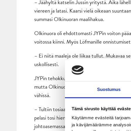
– Jäähyltä katselin Jussin yritystä. Aika lähell
viereen ja latasi. Kaarsi vielä oikeaan suunta
summasi Olkinuoran maalihakua.
Olkinuora oli ehdottomasti JYPin voiton pääa
voitossa kiinni. Myös Löfmanille onnistumiset 
– Ei niitä maaleja ole liikaa tullut. Mukavaa s
uskollisesti.
JYPin tehokkuus oli murskaavaa Turussa. Yhteen
mutta Olkinuora sekä tiivis keskustan puolusta
Suostumus
vähissä.
– Tultiin tosiaan peliin hyvin ja saatiin onnist
Tämä sivusto käyttää eväste
pelasi tosi hienosti. Jussi oli myös maalilla er
Käytämme evästeitä tarjoama
johtoasemassa, Löfman totesi.
ja kävijämäärämme analysoim