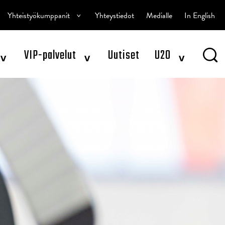
^
Yhteistyökumppanit
Yhteystiedot
Medialle
In English
^
^
^
VIP-palvelut
Uutiset
U20