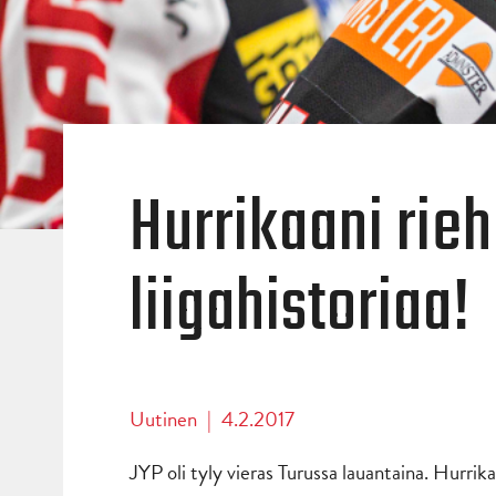
Hurrikaani rieh
liigahistoriaa!
Uutinen
|
4.2.2017
JYP oli tyly vieras Turussa lauantaina. Hurrik