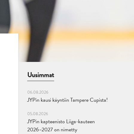
Uusimmat
06.08.2026
JYPin kausi käyntiin Tampere Cupista!
05.08.2026
JYPin kapteenisto Liiga-kauteen
2026–2027 on nimetty