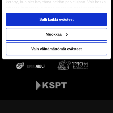
kerätty, kun olet käyttänyt heidän palvelujaan. Voit koska
tahansa kumota tai muuttaa suostumustasi evästeiden
käytöstä
Evästeet-sivultamme
.
Salli kaikki evästeet
Muokkaa
Vain välttämättömät evästeet