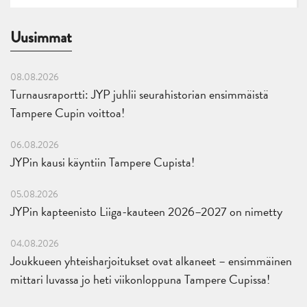
Uusimmat
08.08.2026
Turnausraportti: JYP juhlii seurahistorian ensimmäistä
Tampere Cupin voittoa!
06.08.2026
JYPin kausi käyntiin Tampere Cupista!
05.08.2026
JYPin kapteenisto Liiga-kauteen 2026–2027 on nimetty
04.08.2026
Joukkueen yhteisharjoitukset ovat alkaneet – ensimmäinen
mittari luvassa jo heti viikonloppuna Tampere Cupissa!