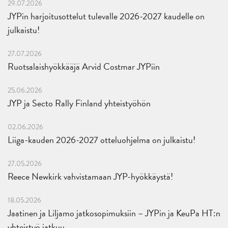
29.07.2026
JYPin harjoitusottelut tulevalle 2026-2027 kaudelle on
julkaistu!
27.07.2026
Ruotsalaishyökkääjä Arvid Costmar JYPiin
25.06.2026
JYP ja Secto Rally Finland yhteistyöhön
02.06.2026
Liiga-kauden 2026-2027 otteluohjelma on julkaistu!
27.05.2026
Reece Newkirk vahvistamaan JYP-hyökkäystä!
18.05.2026
Jaatinen ja Liljamo jatkosopimuksiin – JYPin ja KeuPa HT:n
yhteistyö jatkuu