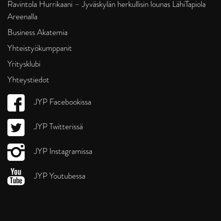
Ravintola Hurrikaani – Jyväskylän herkullisin lounas LähiTapiola
Areenalla
Business Akatemia
Yhteistyökumppanit
Yritysklubi
Yhteystiedot
JYP Facebookissa
JYP Twitterissä
JYP Instagramissa
JYP Youtubessa