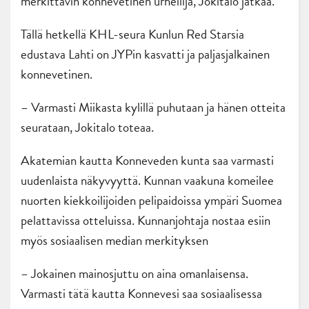
merkittävin konnevetinen urheilija, Jokitalo jatkaa.
Tällä hetkellä KHL-seura Kunlun Red Starsia
edustava Lahti on JYPin kasvatti ja paljasjalkainen
konnevetinen.
– Varmasti Miikasta kylillä puhutaan ja hänen otteita
seurataan, Jokitalo toteaa.
Akatemian kautta Konneveden kunta saa varmasti
uudenlaista näkyvyyttä. Kunnan vaakuna komeilee
nuorten kiekkoilijoiden pelipaidoissa ympäri Suomea
pelattavissa otteluissa. Kunnanjohtaja nostaa esiin
myös sosiaalisen median merkityksen
– Jokainen mainosjuttu on aina omanlaisensa.
Varmasti tätä kautta Konnevesi saa sosiaalisessa