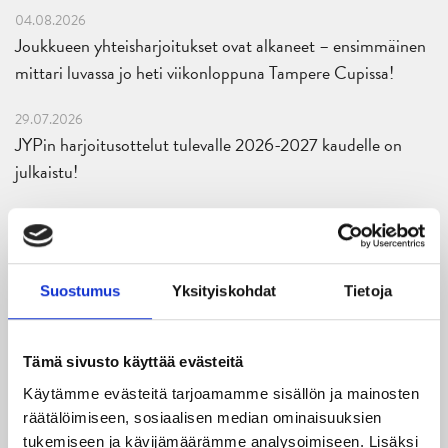
04.08.2026
Joukkueen yhteisharjoitukset ovat alkaneet – ensimmäinen
mittari luvassa jo heti viikonloppuna Tampere Cupissa!
29.07.2026
JYPin harjoitusottelut tulevalle 2026-2027 kaudelle on
julkaistu!
27.07.2026
Ruotsalaishyökkääjä Arvid Costmar JYPiin
25.06.2026
Suostumus
Yksityiskohdat
Tietoja
JYP ja Secto Rally Finland yhteistyöhön
02.06.2026
Tämä sivusto käyttää evästeitä
Liiga-kauden 2026-2027 otteluohjelma on julkaistu!
Käytämme evästeitä tarjoamamme sisällön ja mainosten
räätälöimiseen, sosiaalisen median ominaisuuksien
27.05.2026
tukemiseen ja kävijämäärämme analysoimiseen. Lisäksi