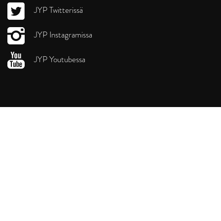
JYP Twitterissä
JYP Instagramissa
JYP Youtubessa