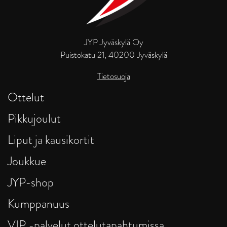
JYP Jyväskylä Oy
Puistokatu 21, 40200 Jyväskylä
Tietosuoja
Ottelut
Pikkujoulut
Liput ja kausikortit
Joukkue
JYP-shop
Kumppanuus
VIP -palvelut ottelutapahtumissa