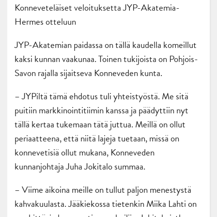
Konneveteläiset veloituksetta JYP-Akatemia-
Hermes otteluun
JYP-Akatemian paidassa on tällä kaudella komeillut
kaksi kunnan vaakunaa. Toinen tukijoista on Pohjois-
Savon rajalla sijaitseva Konneveden kunta.
– JYPiltä tämä ehdotus tuli yhteistyöstä. Me sitä
puitiin markkinointitiimin kanssa ja päädyttiin nyt
tällä kertaa tukemaan tätä juttua. Meillä on ollut
periaatteena, että niitä lajeja tuetaan, missä on
konnevetisiä ollut mukana, Konneveden
kunnanjohtaja Juha Jokitalo summaa.
– Viime aikoina meille on tullut paljon menestystä
kahvakuulasta. Jääkiekossa tietenkin Miika Lahti on