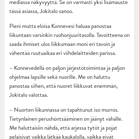
mediassa näkyvyyttä. Se on varmasti yksi lisämauste
tässä asiassa, Jokitalo sanoo.
Pieni mutta eloisa Konnevesi haluaa panostaa
liikuntaan varsinkin ruohonjuuritasolla. Tavoitteena on
saada ihmiset ulos liikkumaan moni eri tavoin ja
vähentää ruutuaikaa eri viihdelaitteiden parissa.
– Konnevedellä on paljon järjestötoimintaa ja paljon
ohjelmaa lapsille sekä nuorille. Me on haluttu
panostaa siihen, että nuoret liikkuvat enemmän,
Jokitalo valottaa.
– Nuorten liikunnassa on tapahtunut iso murros.
Tietynlainen perushöntsääminen on jäänyt vähälle.
Me haluttaisiin nähdä, että arjessa tytöt ja pojat
pelaisivat vaikka lätkää kaukalolla, vaikka eivät