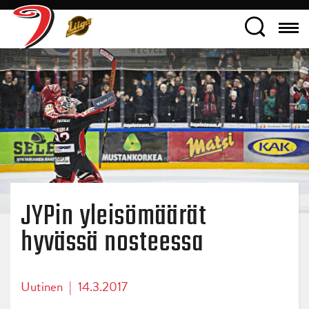
JYPin yleisömäärät
hyvässä nosteessa
Uutinen
|
14.3.2017