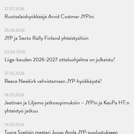
27.07.2026
Ruotsalaishyökkääjä Arvid Costmar JYPiin
25.06.2026
JYP ja Secto Rally Finland yhteistyöhön
02.06.2026
Liiga-kauden 2026-2027 otteluohjelma on julkaistu!
27.05.2026
Reece Newkirk vahvistamaan JYP-hyökkäystä!
18.05.2026
Jaatinen ja Liljamo jatkosopimuksiin – JYPin ja KeuPa HT:n
yhteistyö jatkuu
14.05.2026
Tuore Sveitsin mestari Juuso Arola JYP-puolustukseen