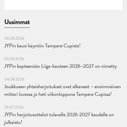
Uusimmat
06.08.2026
JYPin kausi käyntiin Tampere Cupista!
05.08.2026
JYPin kapteenisto Liiga-kauteen 2026–2027 on nimetty
04.08.2026
Joukkueen yhteisharjoitukset ovat alkaneet – ensimmäinen
mittari luvassa jo heti viikonloppuna Tampere Cupissa!
29.07.2026
JYPin harjoitusottelut tulevalle 2026-2027 kaudelle on
julkaistu!