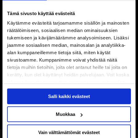
Tämä sivusto käyttää evästeitä
Käytämme evästeitä tarjoamamme sisällön ja mainosten
räätälöimiseen, sosiaalisen median ominaisuuksien
tukemiseen ja kävijämäärämme analysoimiseen. Lisäksi
jaamme sosiaalisen median, mainosalan ja analytiikka-
alan kumppaneillemme tietoja siitä, miten käytät
sivustoamme. Kumppanimme voivat yhdistää näitä
tietoja muihin tietoihin, joita olet antanut heille tai joita on
kerätty, kun olet käyttänyt heidän palvelujaan. Voit koska
tahansa kumota tai muuttaa suostumustasi evästeiden
käytöstä
Evästeet-sivultamme
.
Salli kaikki evästeet
Muokkaa
Vain välttämättömät evästeet