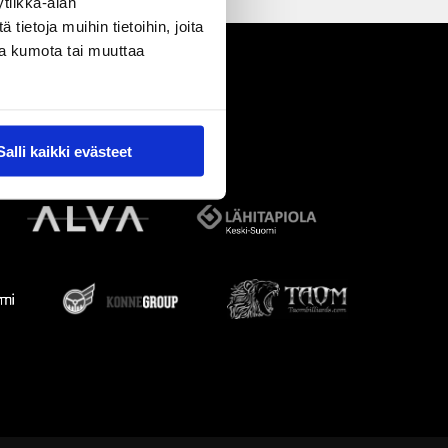
tiikka-alan
ietoja muihin tietoihin, joita
nsa kumota tai muuttaa
Salli kaikki evästeet