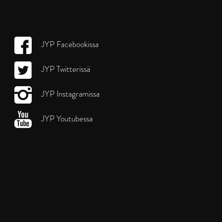
JYP Facebookissa
JYP Twitterissä
JYP Instagramissa
JYP Youtubessa