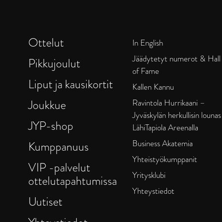
Ottelut
In English
Jäädytetyt numerot & Hall
Pikkujoulut
of Fame
Liput ja kausikortit
Kallen Kannu
Joukkue
Ravintola Hurrikaani –
Jyväskylän herkullisin lounas
JYP-shop
LähiTapiola Areenalla
Business Akatemia
Kumppanuus
Yhteistyökumppanit
VIP -palvelut
Yritysklubi
ottelutapahtumissa
Yhteystiedot
Uutiset