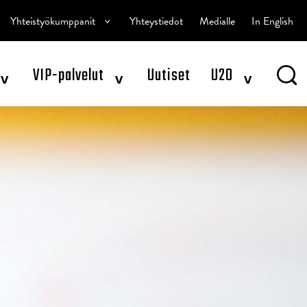
^
Yhteistyökumppanit
Yhteystiedot
Medialle
In English
^
^
^
VIP-palvelut
Uutiset
U20