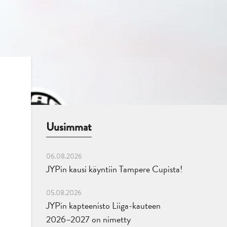
Uusimmat
06.08.2026
JYPin kausi käyntiin Tampere Cupista!
05.08.2026
JYPin kapteenisto Liiga-kauteen
2026–2027 on nimetty