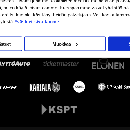
iseen. Lisäksi jaamme sosiaalisen median, mainosalan ja analy
, miten käytät sivustoamme. Kumppanimme voivat yhdistää näitä t
on kerätty, kun olet käyttänyt heidän palvelujaan. Voit koska taha
äytöstä
Evästeet-sivultamme
.
ästeet
Muokkaa