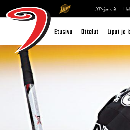
JYP-juniorit
Hal
Etusivu
Ottelut
Liput ja 
Open Search