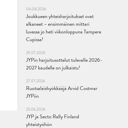
04.08.2026
Joukkueen yhteisharjoitukset ovat
alkaneet – ensimmäinen mittari
luvassa jo heti viikonloppuna Tampere
Cupissa!
29.07.2026
JYPin harjoitusottelut tulevalle 2026-
2027 kaudelle on julkaistu!
27.07.2026
Ruotsalaishyökkääjä Arvid Costmar
JYPiin
25.06.2026
JYP ja Secto Rally Finland
yhteistyöhön