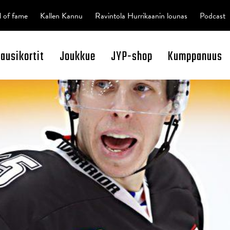
l of fame
Kallen Kannu
Ravintola Hurrikaanin lounas
Podcast
kausikortit
Joukkue
JYP-shop
Kumppanuus