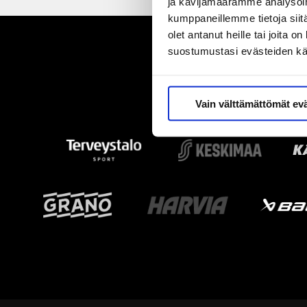
ja kävijämäärämme analysoim
kumppaneillemme tietoja siitä
olet antanut heille tai joita 
suostumustasi evästeiden k
Vain välttämättömät ev