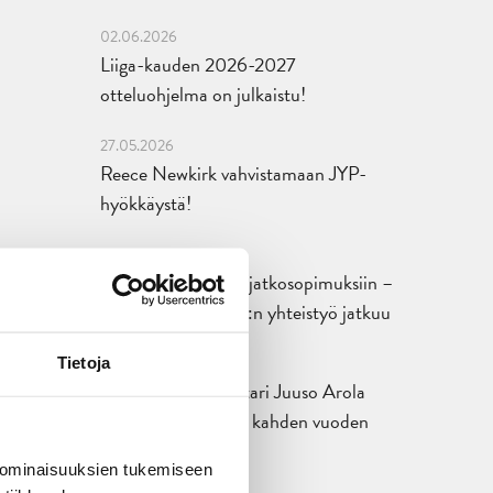
02.06.2026
Liiga-kauden 2026-2027
otteluohjelma on julkaistu!
27.05.2026
Reece Newkirk vahvistamaan JYP-
hyökkäystä!
18.05.2026
Jaatinen ja Liljamo jatkosopimuksiin –
JYPin ja KeuPa HT:n yhteistyö jatkuu
14.05.2026
Tietoja
Tuore Sveitsin mestari Juuso Arola
JYP-puolustukseen kahden vuoden
sopimuksella
 ominaisuuksien tukemiseen