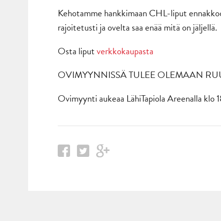
Kehotamme hankkimaan CHL-liput ennakkoon, n
rajoitetusti ja ovelta saa enää mitä on jäljellä.
Osta liput
verkkokaupasta
OVIMYYNNISSÄ TULEE OLEMAAN RUUHKA
Ovimyynti aukeaa LähiTapiola Areenalla klo 1