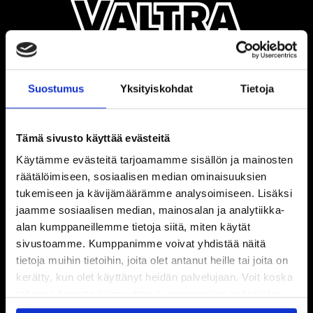
Suostumus
Yksityiskohdat
Tietoja
Tämä sivusto käyttää evästeitä
Käytämme evästeitä tarjoamamme sisällön ja mainosten
räätälöimiseen, sosiaalisen median ominaisuuksien
tukemiseen ja kävijämäärämme analysoimiseen. Lisäksi
jaamme sosiaalisen median, mainosalan ja analytiikka-
alan kumppaneillemme tietoja siitä, miten käytät
sivustoamme. Kumppanimme voivat yhdistää näitä
tietoja muihin tietoihin, joita olet antanut heille tai joita on
kerätty, kun olet käyttänyt heidän palvelujaan. Voit koska
tahansa kumota tai muuttaa suostumustasi evästeiden
käytöstä
Evästeet-sivultamme
.