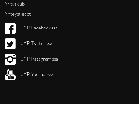
Yritysklubi
Yhteystiedot
JYP Facebookissa
JYP Twitterissä
JYP Instagramissa
JYP Youtubessa