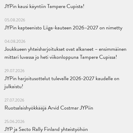
JYPin kausi käyntiin Tampere Cupista!
05.08.2026
JYPin kapteenisto Liiga-kauteen 2026–2027 on nimetty
04.08.2026
Joukkueen yhteisharjoitukset ovat alkaneet – ensimmäinen
mittari luvassa jo heti viikonloppuna Tampere Cupissa!
29.07.2026
JYPin harjoitusottelut tulevalle 2026-2027 kaudelle on
julkaistu!
27.07.2026
Ruotsalaishyökkääjä Arvid Costmar JYPiin
25.06.2026
JYP ja Secto Rally Finland yhteistyöhön