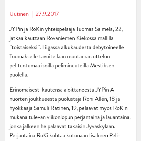
Uutinen
|
27.9.2017
JYPin ja RoKin yhteispelaaja Tuomas Salmela, 22,
jatkaa kauttaan Rovaniemen Kiekossa mallilla
”toistaiseksi”. Liigassa alkukaudesta debytoineelle
Tuomakselle tavoitellaan muutaman ottelun
pelituntumaa isoilla peliminuuteilla Mestiksen
puolella.
Erinomaisesti kautensa aloittaneesta JYPin A-
nuorten joukkueesta puolustaja Roni Allén, 18 ja
hyökkääjä Samuli Ratinen, 19, pelaavat myös RoKin
mukana tulevan viikonlopun perjantaina ja lauantaina,
jonka jälkeen he palaavat takaisin Jyväskylään.
Perjantaina RoKi kohtaa kotonaan Iisalmen Peli-