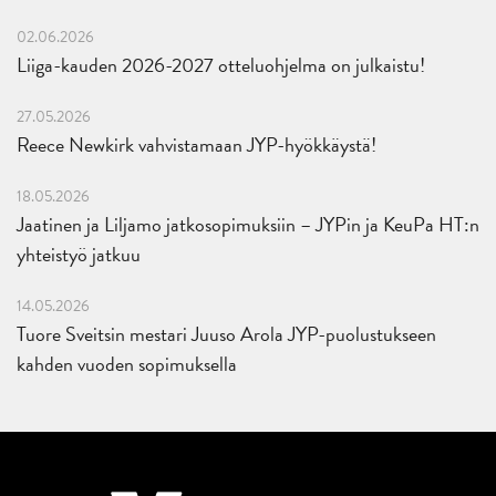
02.06.2026
Liiga-kauden 2026-2027 otteluohjelma on julkaistu!
27.05.2026
Reece Newkirk vahvistamaan JYP-hyökkäystä!
18.05.2026
Jaatinen ja Liljamo jatkosopimuksiin – JYPin ja KeuPa HT:n
yhteistyö jatkuu
14.05.2026
Tuore Sveitsin mestari Juuso Arola JYP-puolustukseen
kahden vuoden sopimuksella