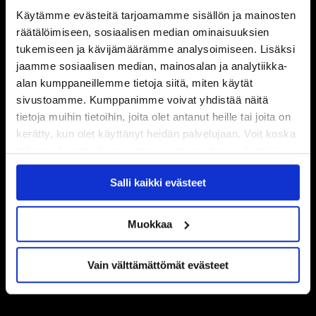
Käytämme evästeitä tarjoamamme sisällön ja mainosten
räätälöimiseen, sosiaalisen median ominaisuuksien
tukemiseen ja kävijämäärämme analysoimiseen. Lisäksi
jaamme sosiaalisen median, mainosalan ja analytiikka-
alan kumppaneillemme tietoja siitä, miten käytät
sivustoamme. Kumppanimme voivat yhdistää näitä
tietoja muihin tietoihin, joita olet antanut heille tai joita on
kerätty, kun olet käyttänyt heidän palvelujaan. Voit koska
tahansa kumota tai muuttaa suostumustasi evästeiden
käytöstä
Evästeet-sivultamme
.
Salli kaikki evästeet
Muokkaa
Vain välttämättömät evästeet