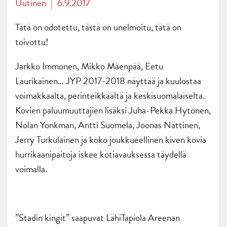
Uutinen
|
6.9.2017
Tätä on odotettu, tästä on unelmoitu, tätä on
toivottu!
Jarkko Immonen, Mikko Mäenpää, Eetu
Laurikainen… JYP 2017-2018 näyttää ja kuulostaa
voimakkaalta, perinteikkäältä ja keskisuomalaiselta.
Kovien paluumuuttajien lisäksi Juha-Pekka Hytönen,
Nolan Yonkman, Antti Suomela, Joonas Nättinen,
Jerry Turkulainen ja koko joukkueellinen kiven kovia
hurrikaanipaitoja iskee kotiavauksessa täydellä
voimalla.
”Stadin kingit” saapuvat LähiTapiola Areenan