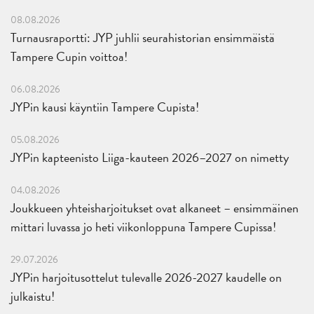
08.08.2026
Turnausraportti: JYP juhlii seurahistorian ensimmäistä
Tampere Cupin voittoa!
06.08.2026
JYPin kausi käyntiin Tampere Cupista!
05.08.2026
JYPin kapteenisto Liiga-kauteen 2026–2027 on nimetty
04.08.2026
Joukkueen yhteisharjoitukset ovat alkaneet – ensimmäinen
mittari luvassa jo heti viikonloppuna Tampere Cupissa!
29.07.2026
JYPin harjoitusottelut tulevalle 2026-2027 kaudelle on
julkaistu!