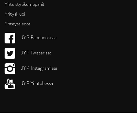
Yhteistyökumppanit
Yritysklubi
Yhteystiedot
JYP Facebookissa
JYP Twitterissä
JYP Instagramissa
JYP Youtubessa