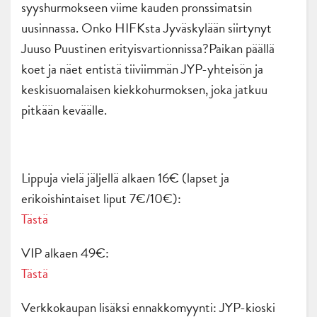
syyshurmokseen viime kauden pronssimatsin
uusinnassa. Onko HIFKsta Jyväskylään siirtynyt
Juuso Puustinen erityisvartionnissa?Paikan päällä
koet ja näet entistä tiiviimmän JYP-yhteisön ja
keskisuomalaisen kiekkohurmoksen, joka jatkuu
pitkään keväälle.
Lippuja vielä jäljellä alkaen 16€ (lapset ja
erikoishintaiset liput 7€/10€):
Tästä
VIP alkaen 49€:
Tästä
Verkkokaupan lisäksi ennakkomyynti: JYP-kioski