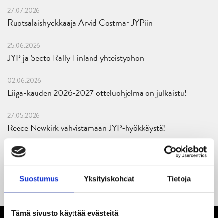
27.07.2026
Ruotsalaishyökkääjä Arvid Costmar JYPiin
25.06.2026
JYP ja Secto Rally Finland yhteistyöhön
02.06.2026
Liiga-kauden 2026-2027 otteluohjelma on julkaistu!
27.05.2026
Reece Newkirk vahvistamaan JYP-hyökkäystä!
18.05.2026
Jaatinen ja Liljamo jatkosopimuksiin – JYPin ja KeuPa HT:n
yhteistyö jatkuu
Suostumus
Yksityiskohdat
Tietoja
Tämä sivusto käyttää evästeitä