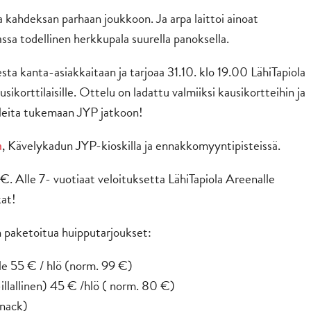
a kahdeksan parhaan joukkoon. Ja arpa laittoi ainoat
ssa todellinen herkkupala suurella panoksella.
sta kanta-asiakkaitaan ja tarjoaa 31.10. klo 19.00 LähiTapiola
ikorttilaisille. Ottelu on ladattu valmiiksi kausikortteihin ja
lleita tukemaan JYP jatkoon!
a
, Kävelykadun JYP-kioskilla ja ennakkomyyntipisteissä.
€. Alle 7- vuotiaat veloituksetta LähiTapiola Areenalle
kat!
on paketoitua huipputarjoukset:
lle 55 € / hlö (norm. 99 €)
illallinen) 45 € /hlö ( norm. 80 €)
snack)