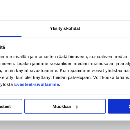
puliperunan ja paahdettujen juuresten kera
Yksityiskohdat
max. 20 hlöä) tai 600 € + alv (max 9 hlöä).
itä
mme sisällön ja mainosten räätälöimiseen, sosiaalisen median
sähköpostia jypliiga@jypliiga.fi
iseen. Lisäksi jaamme sosiaalisen median, mainosalan ja analy
, miten käytät sivustoamme. Kumppanimme voivat yhdistää näitä t
on kerätty, kun olet käyttänyt heidän palvelujaan. Voit koska taha
äytöstä
Evästeet-sivultamme
.
ästeet
Muokkaa