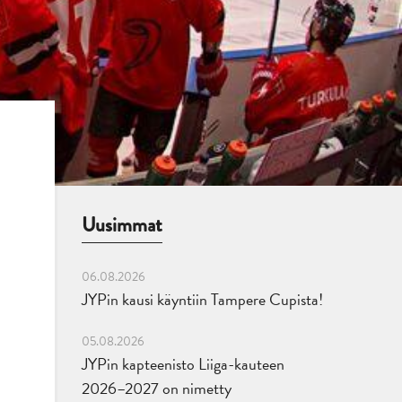
Uusimmat
06.08.2026
JYPin kausi käyntiin Tampere Cupista!
05.08.2026
JYPin kapteenisto Liiga-kauteen
2026–2027 on nimetty