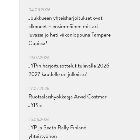
04.08.2026
Joukkueen yhteisharjoitukset ovat
alkaneet – ensimmäinen mittari
luvassa jo heti viikonloppuna Tampere
Cupissa!
29.07.2026
JYPin harjoitusottelut tulevalle 2026-
2027 kaudelle on julkaistu!
27.07.2026
Ruotsalaishyökkääjä Arvid Costmar
JYPiin
25.06.2026
JYP ja Secto Rally Finland
yhteistyöhön