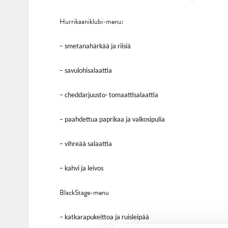
Hurrikaaniklubi-menu:
– smetanahärkää ja riisiä
– savulohisalaattia
– cheddarjuusto- tomaattisalaattia
– paahdettua paprikaa ja valkosipulia
– vihreää salaattia
– kahvi ja leivos
BlackStage-menu
– katkarapukeittoa ja ruisleipää