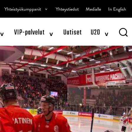
^
Yhteistyökumppanit
Yhteystiedot
Medialle
In English
^
^
^
VIP-palvelut
Uutiset
U20