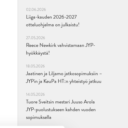
02.06.2026
Liiga-kauden 2026-2027
otteluohjelma on julkaistu!
27.05.2026
Reece Newkirk vahvistamaan JYP-
hyökkäystä!
18.05.2026
Jaatinen ja Liljamo jatkosopimuksiin –
JYPin ja KeuPa HT:n yhteistyö jatkuu
14.05.2026
Tuore Sveitsin mestari Juuso Arola
JYP-puolustukseen kahden vuoden
sopimuksella