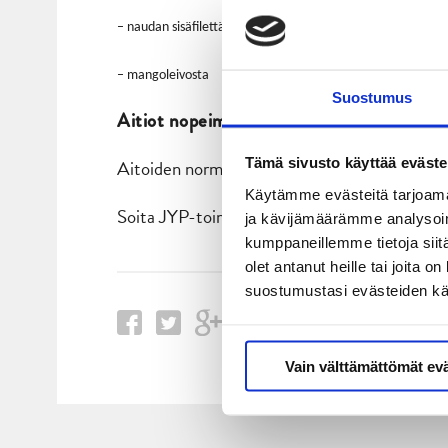
– naudan sisäfilettä ja konjakki- pippurikastiketta, valkosi
– mangoleivosta
Suostumus
Aitiot nopeimmille hintaan 750 € + alv ( 
Tämä sivusto käyttää eväste
Aitoiden norm. hinnat 1700 € / 1100 € + alv.
Käytämme evästeitä tarjoama
Soita JYP-toimistolle 0207 931 000 tai laita 
ja kävijämäärämme analysoim
kumppaneillemme tietoja siitä
olet antanut heille tai joita 
suostumustasi evästeiden k
Vain välttämättömät ev