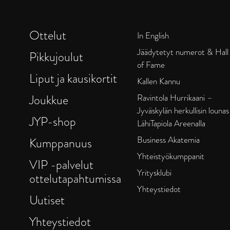
Ottelut
In English
Jäädytetyt numerot & Hall
Pikkujoulut
of Fame
Liput ja kausikortit
Kallen Kannu
Joukkue
Ravintola Hurrikaani –
Jyväskylän herkullisin lounas
JYP-shop
LähiTapiola Areenalla
Business Akatemia
Kumppanuus
Yhteistyökumppanit
VIP -palvelut
Yritysklubi
ottelutapahtumissa
Yhteystiedot
Uutiset
Yhteystiedot