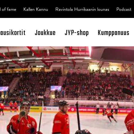
l of fame
Kallen Kannu
Ravintola Hurrikaanin lounas
Podcast
kausikortit
Joukkue
JYP-shop
Kumppanuus