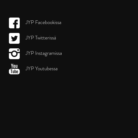
JYP Facebookissa
JYP Twitterissä
JYP Instagramissa
JYP Youtubessa