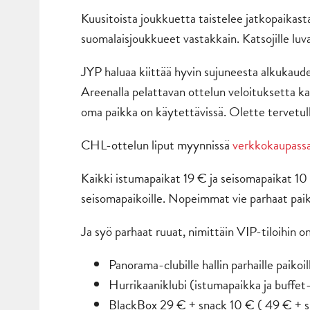
Kuusitoista joukkuetta taistelee jatkopaikast
suomalaisjoukkueet vastakkain. Katsojille luva
JYP haluaa kiittää hyvin sujuneesta alkukaude
Areenalla pelattavan ottelun veloituksetta kaus
oma paikka on käytettävissä. Olette tervetu
CHL-ottelun liput myynnissä
verkkokaupass
Kaikki istumapaikat 19 € ja seisomapaikat 10 
seisomapaikoille. Nopeimmat vie parhaat pai
Ja syö parhaat ruuat, nimittäin VIP-tiloihin 
Panorama-clubille hallin parhaille paikoi
Hurrikaaniklubi (istumapaikka ja buffet-
BlackBox 29 € + snack 10 € ( 49 € + 