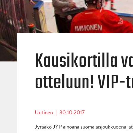
Kausikortilla 
otteluun! VIP-t
Uutinen
|
30.10.2017
Jyrääkö JYP ainoana suomalaisjoukkueena ja