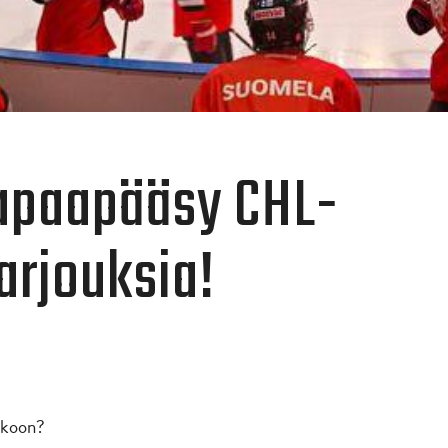
vapaapääsy CHL-
arjouksia!
tkoon?