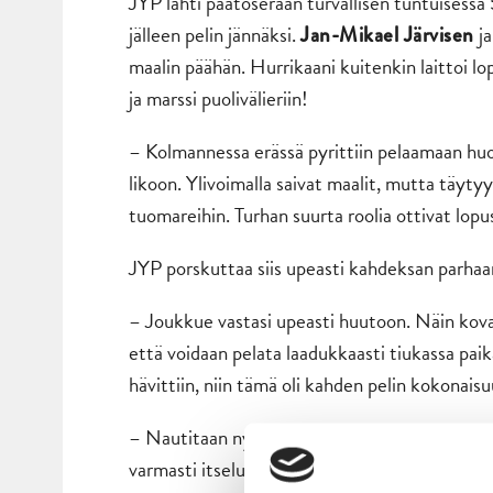
JYP lähti päätöserään turvallisen tuntuisessa
jälleen pelin jännäksi.
j
Jan-Mikael Järvisen
maalin päähän. Hurrikaani kuitenkin laittoi l
ja marssi puolivälieriin!
– Kolmannessa erässä pyrittiin pelaamaan huole
likoon. Ylivoimalla saivat maalit, mutta täyty
tuomareihin. Turhan suurta roolia ottivat lopus
JYP porskuttaa siis upeasti kahdeksan parhaa
– Joukkue vastasi upeasti huutoon. Näin kovass
että voidaan pelata laadukkaasti tiukassa paik
hävittiin, niin tämä oli kahden pelin kokonaisu
– Nautitaan nyt hetki tästä saavutuksesta ja s
varmasti itseluottamusta tulee joukkueeseen, 