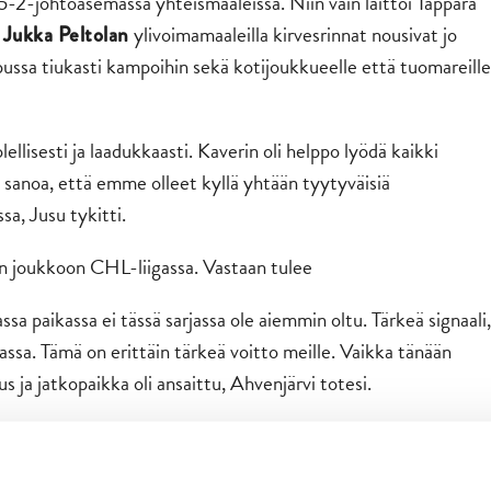
 5-2-johtoasemassa yhteismaaleissa. Niin vain laittoi Tappara
a
ylivoimamaaleilla kirvesrinnat nousivat jo
Jukka Peltolan
opussa tiukasti kampoihin sekä kotijoukkueelle että tuomareille
llisesti ja laadukkaasti. Kaverin oli helppo lyödä kaikki
y sanoa, että emme olleet kyllä yhtään tyytyväisiä
sa, Jusu tykitti.
n joukkoon CHL-liigassa. Vastaan tulee
a paikassa ei tässä sarjassa ole aiemmin oltu. Tärkeä signaali,
assa. Tämä on erittäin tärkeä voitto meille. Vaikka tänään
us ja jatkopaikka oli ansaittu, Ahvenjärvi totesi.
itten aletaan keskittymään taas arkisiin asioihin. Kyllä tästä
Jusu jatkoi.