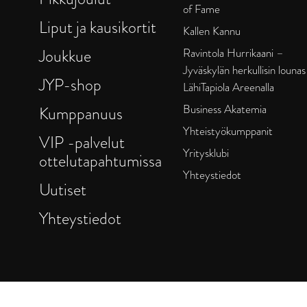
of Fame
Liput ja kausikortit
Kallen Kannu
Joukkue
Ravintola Hurrikaani –
Jyväskylän herkullisin lounas
JYP-shop
LähiTapiola Areenalla
Business Akatemia
Kumppanuus
Yhteistyökumppanit
VIP -palvelut
Yritysklubi
ottelutapahtumissa
Yhteystiedot
Uutiset
Yhteystiedot