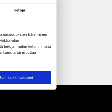
Tietoja
 ominaisuuksien tukemiseen
tiikka-alan
ietoja muihin tietoihin, joita
nsa kumota tai muuttaa
Salli kaikki evästeet