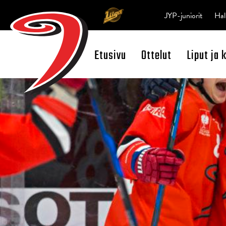
JYP-juniorit
Hal
Etusivu
Ottelut
Liput ja 
Open Search