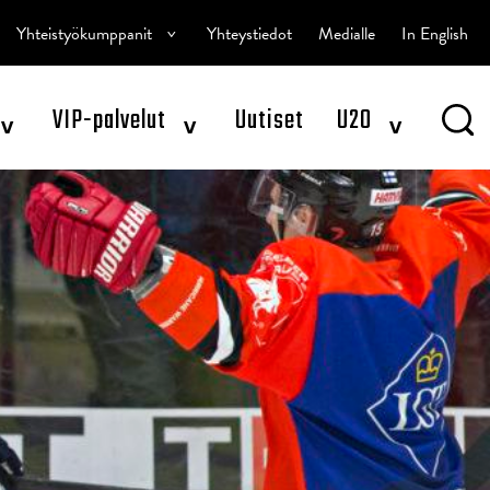
^
Yhteistyökumppanit
Yhteystiedot
Medialle
In English
^
^
^
VIP-palvelut
Uutiset
U20