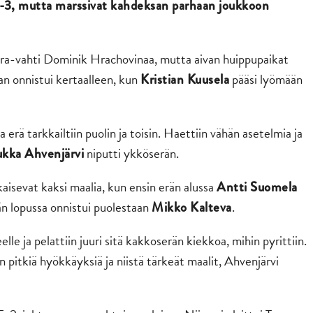
2-3, mutta marssivat kahdeksan parhaan joukkoon
ara-vahti Dominik Hrachovinaa, mutta aivan huippupaikat
aan onnistui kertaalleen, kun
pääsi lyömään
Kristian Kuusela
 erä tarkkailtiin puolin ja toisin. Haettiin vähän asetelmia ja
niputti ykköserän.
ukka Ahvenjärvi
kaisevat kaksi maalia, kun ensin erän alussa
Antti Suomela
n lopussa onnistui puolestaan
.
Mikko Kalteva
elle ja pelattiin juuri sitä kakkoserän kiekkoa, mihin pyrittiin.
tiin pitkiä hyökkäyksiä ja niistä tärkeät maalit, Ahvenjärvi