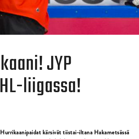
kaani! JYP
CHL-liigassa!
Hurrikaanipaidat kärsivät tiistai-iltana Hakametsässä