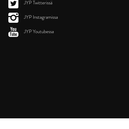
JYP Twitterissä
JYP Instagramissa
JYP Youtubessa