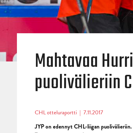
Mahtavaa Hurri
puolivälieriin 
CHL otteluraportti
|
7.11.2017
JYP on edennyt CHL-liigan puolivälieriin. 