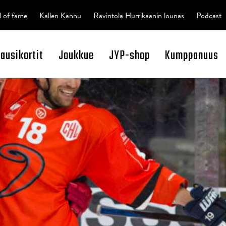
l of fame
Kallen Kannu
Ravintola Hurrikaanin lounas
Podcast
kausikortit
Joukkue
JYP-shop
Kumppanuus