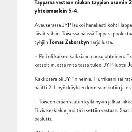
Tapparaa vastaan niukan tappion osumin 
yhteismaalein 5-4.
Avauserässä JYP laukoi hanakasti kohti Tapp
jäivät vähiin. Toisessa päässä Tappara puolest
tyhjiin
tarjoilusta.
Tomas Zaborskyn
– Peli oli kaiken kaikkiaan nousujohteinen. Eka
katseltiin, että mitä tästä tulee, JYP-luotsi
J
Kakkoserä oli JYPin heiniä. Hurrikaani sai rat
päätti 2-1-hyökkäyksen komeaan kutiin ja erä
– Toiseen erään saatiin kyllä hyvin jalkaa liikke
Tiivis keskialue ja siitä iskettiin vastaan. Saa
paalutti.