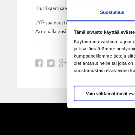
Hurrikaani saa vastaansa puolivälierissä voit
Suostumus
JYP saa nauttia nyt viikon verran maajoukkuet
Areenalla ensi viikon tiistaina, kun vastassa
Tämä sivusto käyttää eväste
Käytämme evästeitä tarjoama
ja kävijämäärämme analysoim
kumppaneillemme tietoja siitä
olet antanut heille tai joita 
suostumustasi evästeiden k
Vain välttämättömät ev