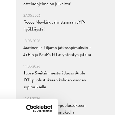
otteluohjelma on julkaistu!
27.05.2026
Reece Newkirk vahvistamaan JYP-
hyökkäystä!
18.05.2026
Jaatinen ja Liljamo jatkosopimuksiin –
JYPin ja KeuPa HT:n yhteistyö jatkuu
14.05.2026
Tuore Sveitsin mestari Juuso Arola
JYP-puolustukseen kahden vuoden
sopimuksella
12.05.2026
Veeti Väisänen JYP-puolustukseen
kahden vuoden sopimuksella