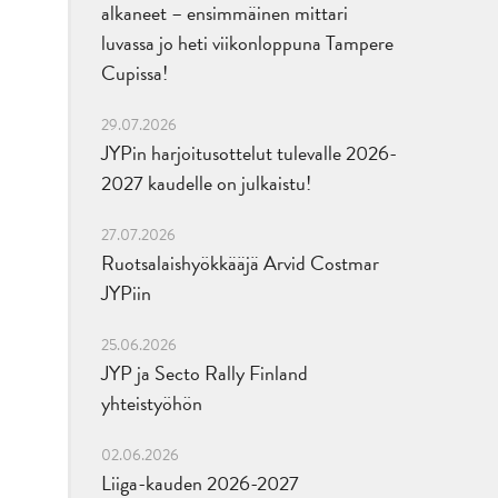
alkaneet – ensimmäinen mittari
luvassa jo heti viikonloppuna Tampere
Cupissa!
29.07.2026
JYPin harjoitusottelut tulevalle 2026-
2027 kaudelle on julkaistu!
27.07.2026
Ruotsalaishyökkääjä Arvid Costmar
JYPiin
25.06.2026
JYP ja Secto Rally Finland
yhteistyöhön
02.06.2026
Liiga-kauden 2026-2027