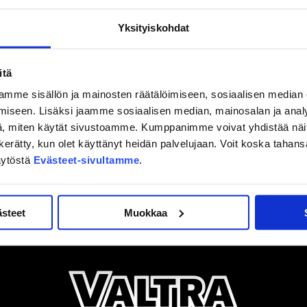
tajan otteluparista EV Zug – Kometa Brno.
Yksityiskohdat
auosta. Tositoimiin palataan kotikaukalossa LähiTapiola
 on Kouvolan KooKoo. Osta lippusi
TÄMÄN LINKIN
kautta.
itä
mme sisällön ja mainosten räätälöimiseen, sosiaalisen median
iseen. Lisäksi jaamme sosiaalisen median, mainosalan ja analy
, miten käytät sivustoamme. Kumppanimme voivat yhdistää näitä t
on kerätty, kun olet käyttänyt heidän palvelujaan. Voit koska taha
äytöstä
Evästeet-sivultamme
.
ästeet
Muokkaa