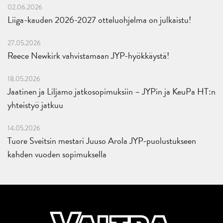
02.06.2026
Liiga-kauden 2026-2027 otteluohjelma on julkaistu!
27.05.2026
Reece Newkirk vahvistamaan JYP-hyökkäystä!
18.05.2026
Jaatinen ja Liljamo jatkosopimuksiin – JYPin ja KeuPa HT:n
yhteistyö jatkuu
14.05.2026
Tuore Sveitsin mestari Juuso Arola JYP-puolustukseen
kahden vuoden sopimuksella