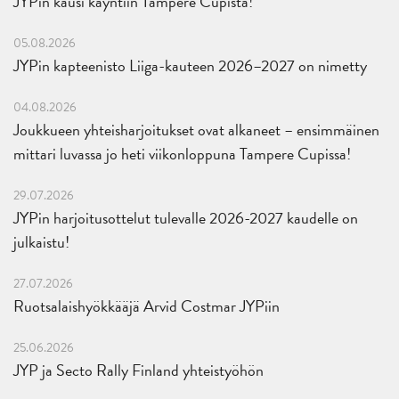
JYPin kausi käyntiin Tampere Cupista!
05.08.2026
JYPin kapteenisto Liiga-kauteen 2026–2027 on nimetty
04.08.2026
Joukkueen yhteisharjoitukset ovat alkaneet – ensimmäinen
mittari luvassa jo heti viikonloppuna Tampere Cupissa!
29.07.2026
JYPin harjoitusottelut tulevalle 2026-2027 kaudelle on
julkaistu!
27.07.2026
Ruotsalaishyökkääjä Arvid Costmar JYPiin
25.06.2026
JYP ja Secto Rally Finland yhteistyöhön