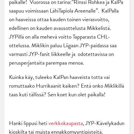
paikalle! Vuorossa on tarina:”Rinssi Rohkea ja KalPa
saapuu voimissaan LähiTapiola Areenalle”. KalPalla
on haaveissa ottaa kauden toinen vierasvoitto,
edellinen on kauden avausottelusta Mikkelistä.
JYPillä on alla mehevä voitto Tapparasta CHL-
ottelussa. Miklikin paluu Liigaan JYP-paidassa saa
varmasti JYP-fanit liikkeelle ja odotettavissa on
perusperjantaita parempaa menoa.
Kuinka käy, tuleeko KalPan haaveista totta vai
romuttaako Hurrikaanit kaiken? Entä onko Miklikillä
taas kuti tällissä? Sen koet kun olet paikalla!
Hanki lippusi heti
verkkokaupasta
, JYP-Kävelykadun
kioskilta tai muista ennakkomyyntipisteitä.