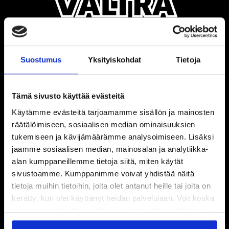
Suostumus
Yksityiskohdat
Tietoja
Tämä sivusto käyttää evästeitä
Käytämme evästeitä tarjoamamme sisällön ja mainosten
räätälöimiseen, sosiaalisen median ominaisuuksien
tukemiseen ja kävijämäärämme analysoimiseen. Lisäksi
jaamme sosiaalisen median, mainosalan ja analytiikka-
alan kumppaneillemme tietoja siitä, miten käytät
sivustoamme. Kumppanimme voivat yhdistää näitä
tietoja muihin tietoihin, joita olet antanut heille tai joita on
kerätty, kun olet käyttänyt heidän palvelujaan. Voit koska
tahansa kumota tai muuttaa suostumustasi evästeiden
käytöstä
Evästeet-sivultamme
.