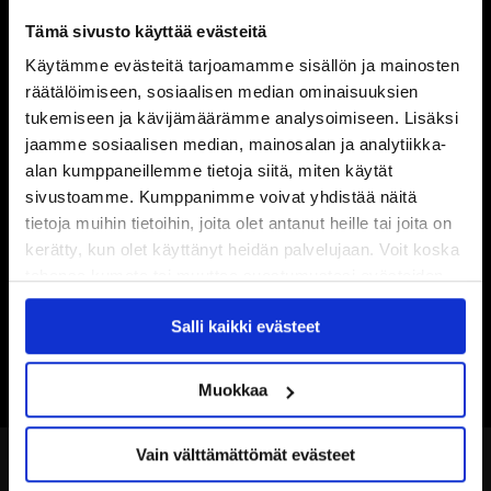
Tämä sivusto käyttää evästeitä
Käytämme evästeitä tarjoamamme sisällön ja mainosten
räätälöimiseen, sosiaalisen median ominaisuuksien
tukemiseen ja kävijämäärämme analysoimiseen. Lisäksi
jaamme sosiaalisen median, mainosalan ja analytiikka-
alan kumppaneillemme tietoja siitä, miten käytät
sivustoamme. Kumppanimme voivat yhdistää näitä
tietoja muihin tietoihin, joita olet antanut heille tai joita on
kerätty, kun olet käyttänyt heidän palvelujaan. Voit koska
tahansa kumota tai muuttaa suostumustasi evästeiden
käytöstä
Evästeet-sivultamme
.
Salli kaikki evästeet
Muokkaa
Vain välttämättömät evästeet