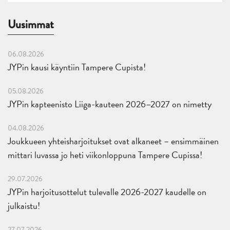
Uusimmat
06.08.2026
JYPin kausi käyntiin Tampere Cupista!
05.08.2026
JYPin kapteenisto Liiga-kauteen 2026–2027 on nimetty
04.08.2026
Joukkueen yhteisharjoitukset ovat alkaneet – ensimmäinen
mittari luvassa jo heti viikonloppuna Tampere Cupissa!
29.07.2026
JYPin harjoitusottelut tulevalle 2026-2027 kaudelle on
julkaistu!
27.07.2026