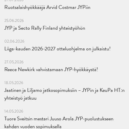
Ruotsalaishyökkääjä Arvid Costmar JYPiin
25.06.2026
JYP ja Secto Rally Finland yhteistyöhön
02.06.2026
Liiga-kauden 2026-2027 otteluohjelma on julkaistu!
27.05.2026
Reece Newkirk vahvistamaan JYP-hyökkäystä!
18.05.2026
Jaatinen ja Liljamo jatkosopimuksiin – JYPin ja KeuPa HT:n
yhteistyö jatkuu
14.05.2026
Tuore Sveitsin mestari Juuso Arola JYP-puolustukseen
kahden vuoden sopimuksella