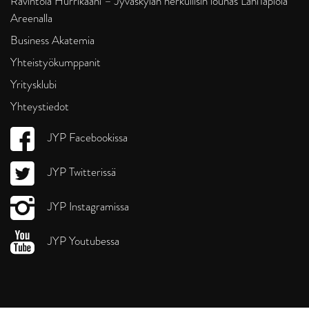
Ravintola Hurrikaani – Jyväskylän herkullisin lounas LähiTapiola
Areenalla
Business Akatemia
Yhteistyökumppanit
Yritysklubi
Yhteystiedot
JYP Facebookissa
JYP Twitterissä
JYP Instagramissa
JYP Youtubessa