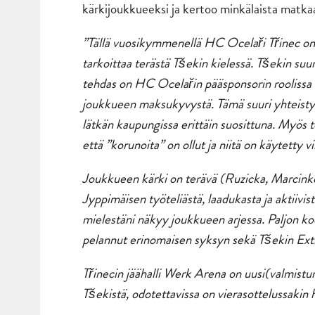
kärkijoukkueeksi ja kertoo minkälaista matka
”Tällä vuosikymmenellä HC Ocelaři Třinec on 
tarkoittaa terästä Tšekin kielessä. Tšekin suur
tehdas on HC Ocelařin pääsponsorin rooliss
joukkueen maksukyvystä. Tämä suuri yhteisty
lätkän kaupungissa erittäin suosittuna. Myös t
että ”korunoita” on ollut ja niitä on käytetty vii
Joukkueen kärki on terävä (Ruzicka, Marcinko,
Jyppimäisen työteliästä, laadukasta ja aktiiv
mielestäni näkyy joukkueen arjessa. Paljon ko
pelannut erinomaisen syksyn sekä Tšekin Extr
Třinecin jäähalli Werk Arena on uusi(valmist
Tšekistä, odotettavissa on vierasottelussakin