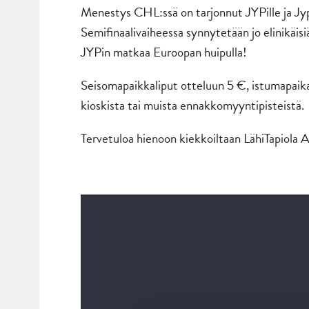
Menestys CHL:ssä on tarjonnut JYPille ja Jypp
Semifinaalivaiheessa synnytetään jo elinikäis
JYPin matkaa Euroopan huipulla!
Seisomapaikkaliput otteluun 5 €, istumapaika
kioskista tai muista ennakkomyyntipisteistä.
Tervetuloa hienoon kiekkoiltaan LähiTapiola Ar
Videotoistin