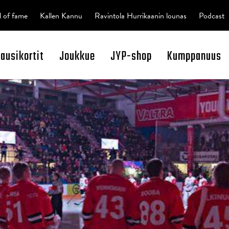
l of fame
Kallen Kannu
Ravintola Hurrikaanin lounas
Podcast
kausikortit
Joukkue
JYP-shop
Kumppanuus