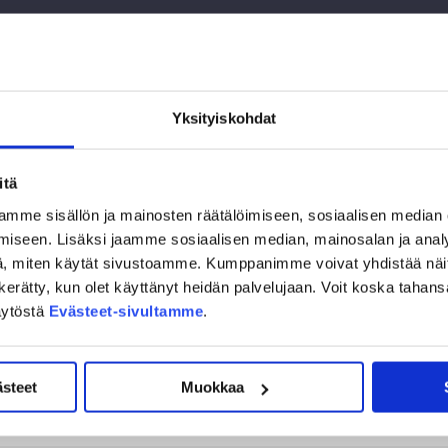
Yksityiskohdat
itä
mme sisällön ja mainosten räätälöimiseen, sosiaalisen median
iseen. Lisäksi jaamme sosiaalisen median, mainosalan ja analy
01:28
, miten käytät sivustoamme. Kumppanimme voivat yhdistää näitä t
on kerätty, kun olet käyttänyt heidän palvelujaan. Voit koska taha
äytöstä
Evästeet-sivultamme
.
ästeet
Muokkaa