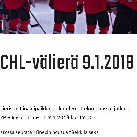
CHL-välierä 9.1.2018
ierissä. Finaalipaikka on kahden ottelun päässä, jatkoon
 -Ocelaři Třinec ti 9.1.2018 klo 19.00.
atossa seurata Třinecin nousua tšekkiläiseksi