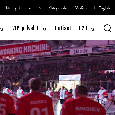
^
Yhteistyökumppanit
Yhteystiedot
Medialle
In English
^
^
^
VIP-palvelut
Uutiset
U20