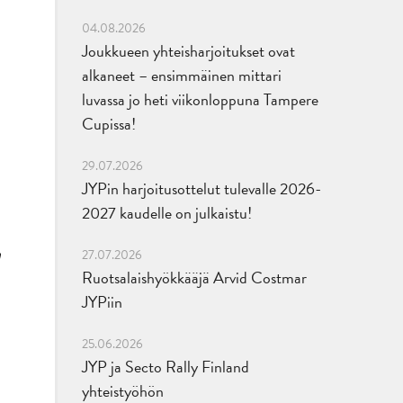
04.08.2026
Joukkueen yhteisharjoitukset ovat
alkaneet – ensimmäinen mittari
luvassa jo heti viikonloppuna Tampere
Cupissa!
29.07.2026
JYPin harjoitusottelut tulevalle 2026-
2027 kaudelle on julkaistu!
a
27.07.2026
Ruotsalaishyökkääjä Arvid Costmar
JYPiin
25.06.2026
JYP ja Secto Rally Finland
yhteistyöhön