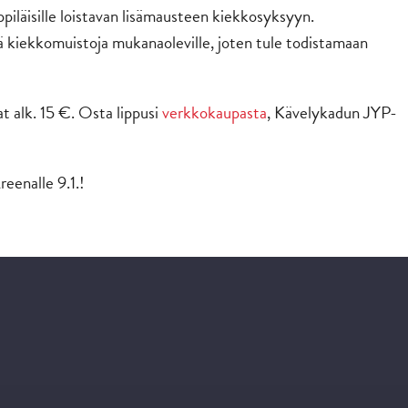
iläisille loistavan lisämausteen kiekkosyksyyn.
iä kiekkomuistoja mukanaoleville, joten tule todistamaan
t alk. 15 €. Osta lippusi
verkkokaupasta
, Kävelykadun JYP-
eenalle 9.1.!