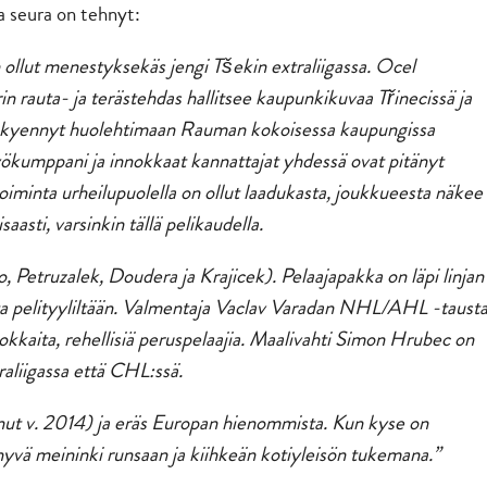
a seura on tehnyt:
ollut menestyksekäs jengi Tšekin extraliigassa. Ocel
in rauta- ja terästehdas hallitsee kaupunkikuvaa Třinecissä ja
a kyennyt huolehtimaan Rauman kokoisessa kaupungissa
ökumppani ja innokkaat kannattajat yhdessä ovat pitänyt
oiminta urheilupuolella on ollut laadukasta, joukkueesta näkee
saasti, varsinkin tällä pelikaudella.
 Petruzalek, Doudera ja Krajicek). Pelaajapakka on läpi linjan
ista pelityyliltään. Valmentaja Vaclav Varadan NHL/AHL -taust
okkaita, rehellisiä peruspelaajia. Maalivahti Simon Hrubec on
aliigassa että CHL:ssä.
unut v. 2014) ja eräs Europan hienommista. Kun kyse on
 hyvä meininki runsaan ja kiihkeän kotiyleisön tukemana.
”