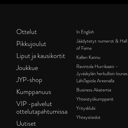
Ottelut
In English
Jäädytetyt numerot & Hall
Pikkujoulut
of Fame
Liput ja kausikortit
Kallen Kannu
Joukkue
Ravintola Hurrikaani –
Jyväskylän herkullisin lounas
JYP-shop
LähiTapiola Areenalla
Business Akatemia
Kumppanuus
Yhteistyökumppanit
VIP -palvelut
Yritysklubi
ottelutapahtumissa
Yhteystiedot
Uutiset