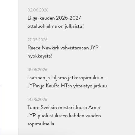
02.06.2026
Liiga-kauden 2026-2027
otteluohjelma on julkaistu!
27.05.2026
Reece Newkirk vahvistamaan JYP-
hyökkäystä!
18.05.2026
Jaatinen ja Liljamo jatkosopimuksiin –
JYPin ja KeuPa HT:n yhteistyö jatkuu
14.05.2026
Tuore Sveitsin mestari Juuso Arola
JYP-puolustukseen kahden vuoden
sopimuksella