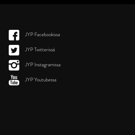
JYP Facebookissa
JYP Twitterissä
JYP Instagramissa
JYP Youtubessa