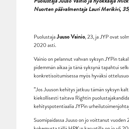
Puolustaja Juuso Vainio ja hyökkääjä Mick
Nuorten päävalmentaja Lauri Merikivi, 35
Puolustaja
, 23, ja JYP ovat so
Juuso Vainio
2020 asti.
Vainio on pelannut vahvan syksyn JYPin takalin
pidemmän aikaa ja tänä syksynä tapahtui selk
konkretisoitumisessa myös hyväksi ottelusuor
”Jos Juuson kehitys jatkuu tämän syksyn kaltai
kiekollisesti taitava Rightin puolustajakand
kehityspotentiaalia JYPin urheilutoimenjohta
Suomipaidassa Juuso on jo voittanut vuoden
kokemusta tällä HPK:n kasvatilla on jo yli 20