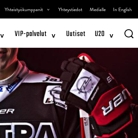
^
Yhteistyökumppanit
Yhteystiedot
Medialle
In English
^
^
^
VIP-palvelut
Uutiset
U20