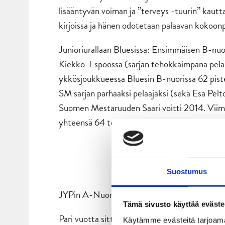
lisääntyvän voiman ja ”terveys -tuurin” kautt
kirjoissa ja hänen odotetaan palaavan kokoonp
Junioriurallaan Bluesissa: Ensimmäisen B-n
Kiekko-Espoossa (sarjan tehokkaimpana pelaaj
ykkösjoukkueessa Bluesin B-nuorissa 62 pist
SM sarjan parhaaksi pelaajaksi (sekä Esa Pel
Suomen Mestaruuden Saari voitti 2014. Viim
yhteensä 64 tehopistettä (RS+PO).
Suostumus
JYPin A-Nuorten päävalmentaja
Lauri Merik
Tämä sivusto käyttää eväste
Pari vuotta sitten organisaatio lähti hakem
Käytämme evästeitä tarjoama