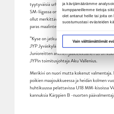
tyytyväisiä urheilullisen sisällön kehittym
ja kävijämäärämme analysoim
kumppaneillemme tietoja siitä
SM-liigassa on syntynyt siihen mukavasta kau
olet antanut heille tai joita 
ollut merkittävä tekijä siinä kehityksessä. JY
suostumustasi evästeiden k
paras maalintekijäjoukkue 4,1 tehdyllä maalilla
”Kyse on jatkumosta; JYP Juniorit ry. tuottaa
Vain välttämättömät ev
JYP Jyväskylä Oy:lle. Harkkahalleista alkav
Junioreitten arkinen jääkiekkoaherrus on koko
JYPin toimitusjohtaja Aku Vallenius.
Merikivi on nuori mutta kokenut valmentaja
poikien maajoukkueessa ja heidän kolmen vu
huhtikuussa pelattavissa U18 MM-kisoissa Ve
kannuksia Kärppien B -nuorten päävalmentaja