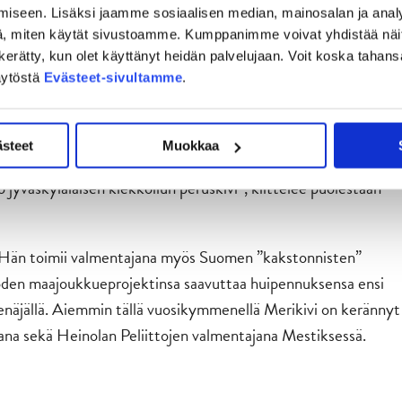
iseemme. JYPin tämän syksyn huikea kilpamenestys A-Nuorten
iseen. Lisäksi jaamme sosiaalisen median, mainosalan ja analy
, miten käytät sivustoamme. Kumppanimme voivat yhdistää näitä t
pan päälle. Lauri Merikivi valmennus- ja johtoryhmineen on
on kerätty, kun olet käyttänyt heidän palvelujaan. Voit koska taha
Pin A-Nuoret ovat sarjassaan hetkellä toisena ollen sarjan
äytöstä
Evästeet-sivultamme
.
 per ottelu.
 vuodesta toiseen laadukkaita pelaajia JYPin A-Nuorille eli
ästeet
Muokkaa
a ja pikkujunnujen vanhempien talkootyöllä tukema JYP
 jyväskyläläisen kiekkoilun peruskivi”, kiittelee puolestaan
. Hän toimii valmentajana myös Suomen ”kakstonnisten”
oden maajoukkueprojektinsa saavuttaa huipennuksensa ensi
näjällä. Aiemmin tällä vuosikymmenellä Merikivi on kerännyt
na sekä Heinolan Peliittojen valmentajana Mestiksessä.