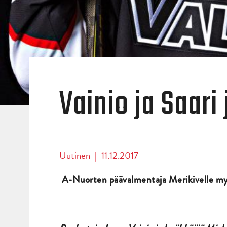
Vainio ja Saari
Uutinen
|
11.12.2017
A-Nuorten päävalmentaja Merikivelle my