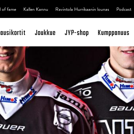
l of fame
Kallen Kannu
Ravintola Hurrikaanin lounas
Podcast
kausikortit
Joukkue
JYP-shop
Kumppanuus