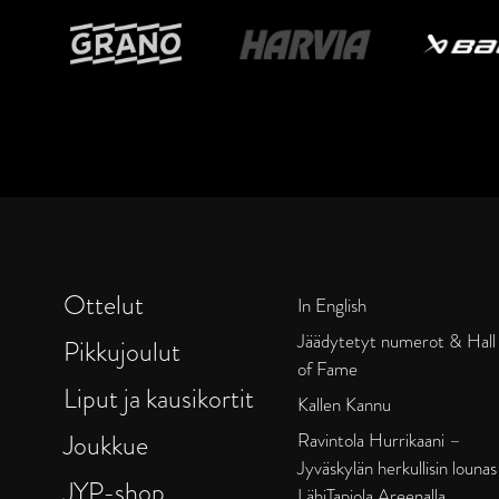
Ottelut
In English
Jäädytetyt numerot & Hall
Pikkujoulut
of Fame
Liput ja kausikortit
Kallen Kannu
Joukkue
Ravintola Hurrikaani –
Jyväskylän herkullisin lounas
JYP-shop
LähiTapiola Areenalla