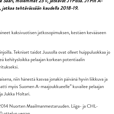
e Saari, molemmat 23 v, jatkavat JYPissä. JYPin A-
, jatkaa tehtävässään kaudella 2018-19.
lmineet kaksivuotisen jatkosopimuksen, kestäen kevääseen
joilla. Tekniset taidot Juusolla ovat olleet huippuluokkaa jo
eä kehitysloikka pelaajan korkean potentiaalin
itukseksi.
sena, niin hänestä kasvaa jonakin päivänä hyvin liikkuva ja
idaatti myös Suomen A-maajoukkueelle” kuvailee pelaajan
ja Jukka Holtari.
 2014 Nuorten Maailmanmestaruuden. Liiga- ja CHL-
0 ottelun verran.