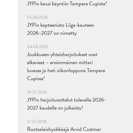
JYPin kausi käyntiin Tampere Cupista!
05.08.2026
JYPin kapteenisto Liiga-kauteen
2026–2027 on nimetty
04.08.2026
Joukkueen yhteisharjoitukset ovat
alkaneet – ensimmäinen mittari
luvassa jo heti viikonloppuna Tampere
Cupissa!
29.07.2026
JYPin harjoitusottelut tulevalle 2026-
2027 kaudelle on julkaistu!
27.07.2026
Ruotsalaishyökkääjä Arvid Costmar