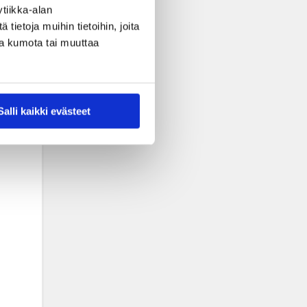
tiikka-alan
ietoja muihin tietoihin, joita
nsa kumota tai muuttaa
Salli kaikki evästeet