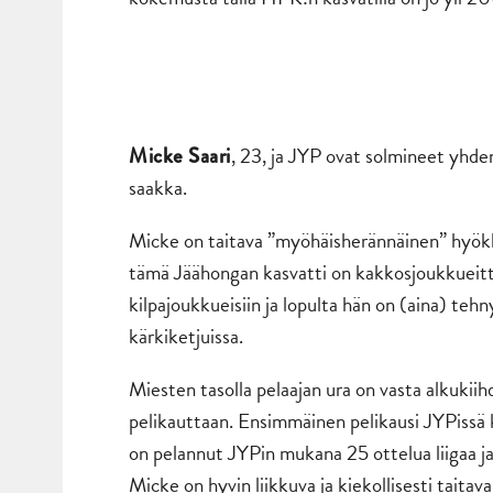
, 23, ja JYP ovat solmineet yhd
Micke Saari
saakka.
Micke on taitava ”myöhäisherännäinen” hyökkää
tämä Jäähongan kasvatti on kakkosjoukkueitt
kilpajoukkueisiin ja lopulta hän on (aina) te
kärkiketjuissa.
Miesten tasolla pelaajan ura on vasta alkukiih
pelikauttaan. Ensimmäinen pelikausi JYPissä ku
on pelannut JYPin mukana 25 ottelua liigaa j
Micke on hyvin liikkuva ja kiekollisesti taitav