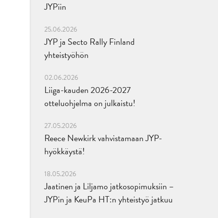
JYPiin
25.06.2026
JYP ja Secto Rally Finland
yhteistyöhön
02.06.2026
Liiga-kauden 2026-2027
otteluohjelma on julkaistu!
27.05.2026
Reece Newkirk vahvistamaan JYP-
hyökkäystä!
18.05.2026
Jaatinen ja Liljamo jatkosopimuksiin –
JYPin ja KeuPa HT:n yhteistyö jatkuu