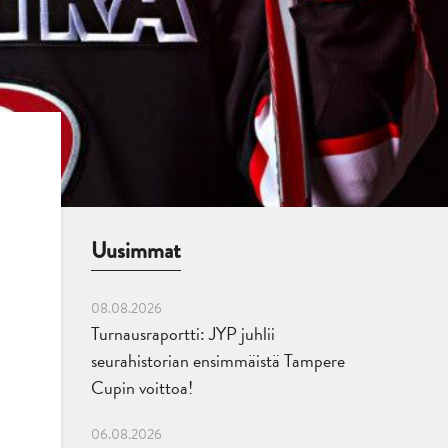
Uusimmat
08.08.2026
Turnausraportti: JYP juhlii
seurahistorian ensimmäistä Tampere
Cupin voittoa!
06.08.2026