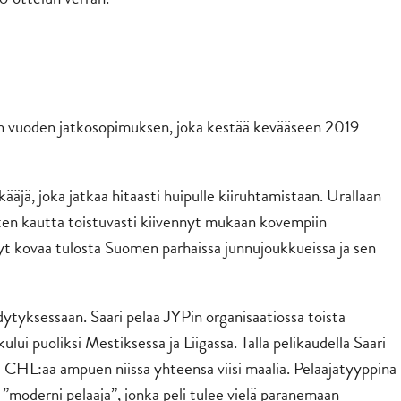
en vuoden jatkosopimuksen, joka kestää kevääseen 2019
jä, joka jatkaa hitaasti huipulle kiiruhtamistaan. Urallaan
en kautta toistuvasti kiivennyt mukaan kovempiin
hnyt kovaa tulosta Suomen parhaissa junnujoukkueissa ja sen
dytyksessään. Saari pelaa JYPin organisaatiossa toista
lui puoliksi Mestiksessä ja Liigassa. Tällä pelikaudella Saari
a CHL:ää ampuen niissä yhteensä viisi maalia. Pelaajatyyppinä
a ”moderni pelaaja”, jonka peli tulee vielä paranemaan