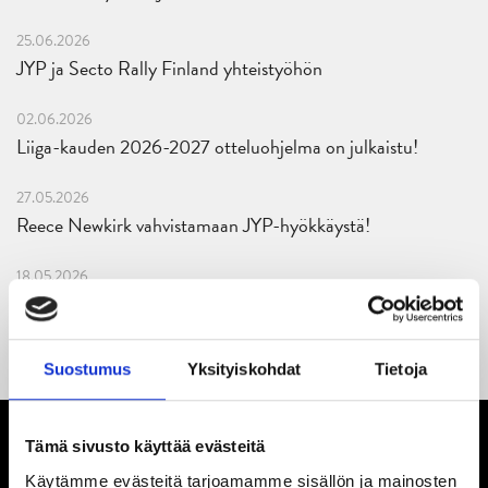
25.06.2026
JYP ja Secto Rally Finland yhteistyöhön
02.06.2026
Liiga-kauden 2026-2027 otteluohjelma on julkaistu!
27.05.2026
Reece Newkirk vahvistamaan JYP-hyökkäystä!
18.05.2026
Jaatinen ja Liljamo jatkosopimuksiin – JYPin ja KeuPa HT:n
yhteistyö jatkuu
Suostumus
Yksityiskohdat
Tietoja
Tämä sivusto käyttää evästeitä
Käytämme evästeitä tarjoamamme sisällön ja mainosten