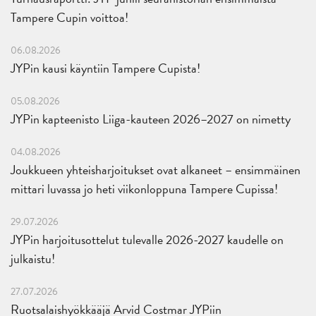
Tampere Cupin voittoa!
06.08.2026
JYPin kausi käyntiin Tampere Cupista!
05.08.2026
JYPin kapteenisto Liiga-kauteen 2026–2027 on nimetty
04.08.2026
Joukkueen yhteisharjoitukset ovat alkaneet – ensimmäinen
mittari luvassa jo heti viikonloppuna Tampere Cupissa!
29.07.2026
JYPin harjoitusottelut tulevalle 2026-2027 kaudelle on
julkaistu!
27.07.2026
Ruotsalaishyökkääjä Arvid Costmar JYPiin