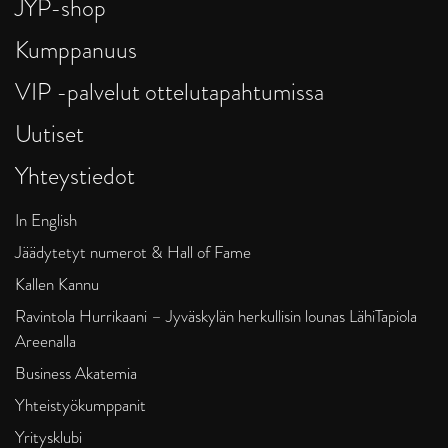
JYP-shop
Kumppanuus
VIP -palvelut ottelutapahtumissa
Uutiset
Yhteystiedot
In English
Jäädytetyt numerot & Hall of Fame
Kallen Kannu
Ravintola Hurrikaani – Jyväskylän herkullisin lounas LähiTapiola
Areenalla
Business Akatemia
Yhteistyökumppanit
Yritysklubi