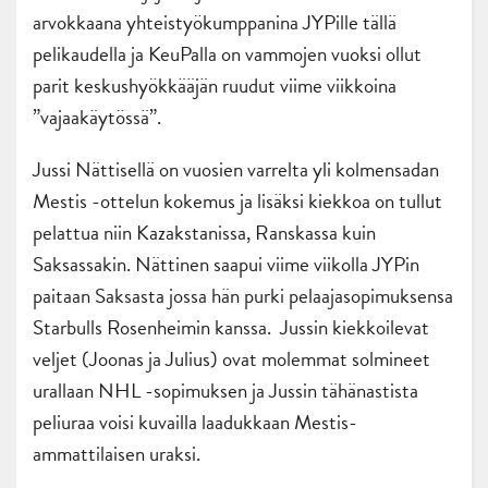
arvokkaana yhteistyökumppanina JYPille tällä
pelikaudella ja KeuPalla on vammojen vuoksi ollut
parit keskushyökkääjän ruudut viime viikkoina
”vajaakäytössä”.
Jussi Nättisellä on vuosien varrelta yli kolmensadan
Mestis -ottelun kokemus ja lisäksi kiekkoa on tullut
pelattua niin Kazakstanissa, Ranskassa kuin
Saksassakin. Nättinen saapui viime viikolla JYPin
paitaan Saksasta jossa hän purki pelaajasopimuksensa
Starbulls Rosenheimin kanssa. Jussin kiekkoilevat
veljet (Joonas ja Julius) ovat molemmat solmineet
urallaan NHL -sopimuksen ja Jussin tähänastista
peliuraa voisi kuvailla laadukkaan Mestis-
ammattilaisen uraksi.