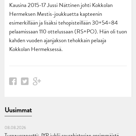
Kausina 2015-17 Jussi Nättinen johti Kokkolan
Hermeksen Mestis-joukkuetta kapteenin
esimerkillään ja lisäksi tehopisteillään 30+54=84
pelaamissaan 110 ottelussaan (RS+PO). Hän oli tuon
kahden vuoden ajanjakson tehokkain pelaaja
Kokkolan Hermeksessä.
Uusimmat
08.08.2026
Turnausraportti: JYP juhlii seurahistorian ensimmäistä