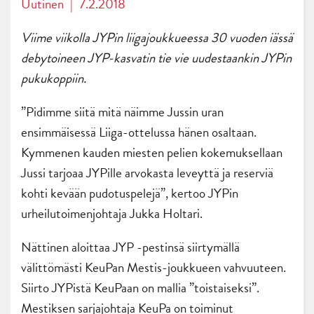
Uutinen
|
7.2.2018
Viime viikolla JYPin liigajoukkueessa 30 vuoden iässä
debytoineen JYP-kasvatin tie vie uudestaankin JYPin
pukukoppiin.
”Pidimme siitä mitä näimme Jussin uran
ensimmäisessä Liiga-ottelussa hänen osaltaan.
Kymmenen kauden miesten pelien kokemuksellaan
Jussi tarjoaa JYPille arvokasta leveyttä ja reserviä
kohti kevään pudotuspelejä”, kertoo JYPin
urheilutoimenjohtaja Jukka Holtari.
Nättinen aloittaa JYP -pestinsä siirtymällä
välittömästi KeuPan Mestis-joukkueen vahvuuteen.
Siirto JYPistä KeuPaan on mallia ”toistaiseksi”.
Mestiksen sarjajohtaja KeuPa on toiminut