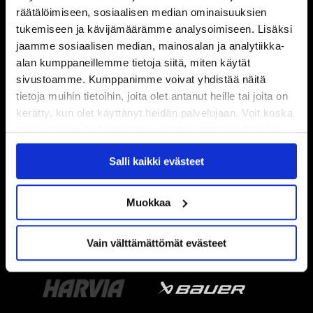
räätälöimiseen, sosiaalisen median ominaisuuksien
tukemiseen ja kävijämäärämme analysoimiseen. Lisäksi
jaamme sosiaalisen median, mainosalan ja analytiikka-
alan kumppaneillemme tietoja siitä, miten käytät
sivustoamme. Kumppanimme voivat yhdistää näitä
tietoja muihin tietoihin, joita olet antanut heille tai joita on
kerätty, kun olet käyttänyt heidän palvelujaan. Voit koska
tahansa kumota tai muuttaa suostumustasi evästeiden
käytöstä
Evästeet-sivultamme
.
Salli kaikki evästeet
Muokkaa
Vain välttämättömät evästeet