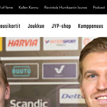
l of fame
Kallen Kannu
Ravintola Hurrikaanin lounas
Podcast
kausikortit
Joukkue
JYP-shop
Kumppanuus