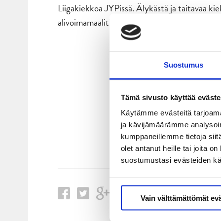
Liigakiekkoa JYPissä. Älykästä ja taitavaa kie
alivoimamaalit”, kertoo JYPin urheilutoimenjo
Suostumus
Tämä sivusto käyttää eväste
Käytämme evästeitä tarjoama
ja kävijämäärämme analysoim
kumppaneillemme tietoja siitä
olet antanut heille tai joita 
suostumustasi evästeiden k
Vain välttämättömät ev