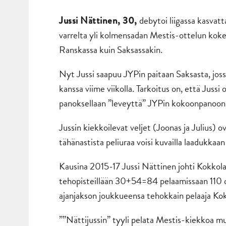
debytoi liigassa kasvatt
Jussi Nättinen, 30,
varrelta yli kolmensadan Mestis-ottelun kokem
Ranskassa kuin Saksassakin.
Nyt Jussi saapuu JYPin paitaan Saksasta, jos
kanssa viime viikolla. Tarkoitus on, että Jus
panoksellaan ”leveyttä” JYPin kokoonpanoon 
Jussin kiekkoilevat veljet (Joonas ja Julius
tähänastista peliuraa voisi kuvailla laadukkaa
Kausina 2015-17 Jussi Nättinen johti Kokkol
tehopisteillään 30+54=84 pelaamissaan 110
ajanjakson joukkueensa tehokkain pelaaja K
””Nättijussin” tyyli pelata Mestis-kiekkoa mui