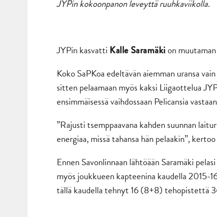
JYPin kokoonpanon leveyttä ruuhkaviikolla.
JYPin kasvatti
on muutaman p
Kalle
Saramäki
Koko SaPKoa edeltävän aiemman uransa vain J
sitten pelaamaan myös kaksi Liigaottelua JYP
ensimmäisessä vaihdossaan Pelicansia vastaan
”Rajusti tsemppaavana kahden suunnan laitur
energiaa, missä tahansa hän pelaakin”, kertoo
Ennen Savonlinnaan lähtöään Saramäki pelas
myös joukkueen kapteenina kaudella 2015-16.
tällä kaudella tehnyt 16 (8+8) tehopistettä 