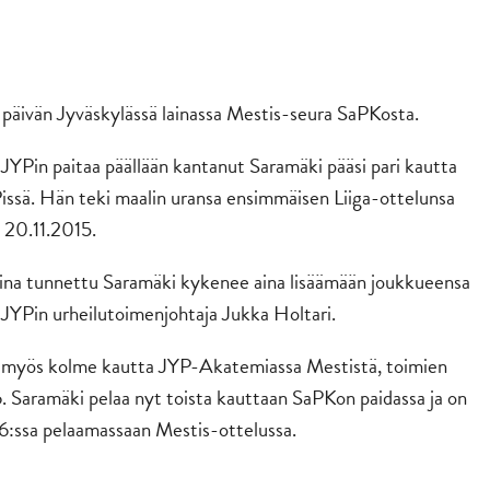
äivän Jyväskylässä lainassa Mestis-seura SaPKosta.
YPin paitaa päällään kantanut Saramäki pääsi pari kautta
issä. Hän teki maalin uransa ensimmäisen Liiga-ottelunsa
 20.11.2015.
ina tunnettu Saramäki kykenee aina lisäämään joukkueensa
 JYPin urheilutoimenjohtaja Jukka Holtari.
i myös kolme kautta JYP-Akatemiassa Mestistä, toimien
 Saramäki pelaa nyt toista kauttaan SaPKon paidassa ja on
36:ssa pelaamassaan Mestis-ottelussa.