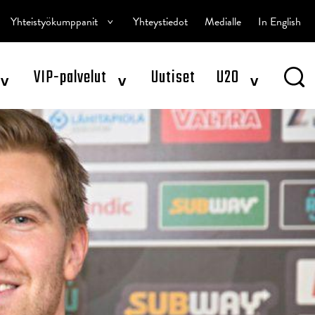
^
Yhteistyökumppanit
Yhteystiedot
Medialle
In English
^
^
^
VIP-palvelut
Uutiset
U20