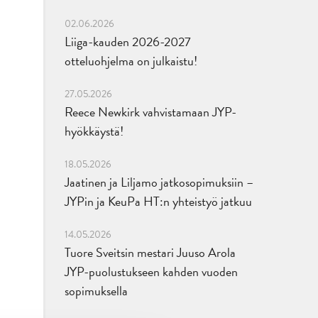
02.06.2026
Liiga-kauden 2026-2027
otteluohjelma on julkaistu!
27.05.2026
Reece Newkirk vahvistamaan JYP-
hyökkäystä!
18.05.2026
Jaatinen ja Liljamo jatkosopimuksiin –
JYPin ja KeuPa HT:n yhteistyö jatkuu
14.05.2026
Tuore Sveitsin mestari Juuso Arola
JYP-puolustukseen kahden vuoden
sopimuksella