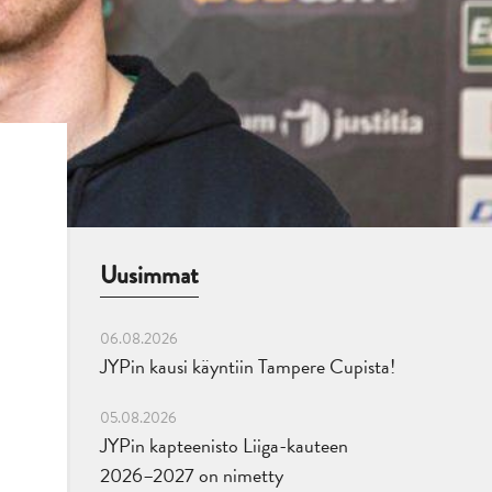
Uusimmat
06.08.2026
JYPin kausi käyntiin Tampere Cupista!
05.08.2026
JYPin kapteenisto Liiga-kauteen
2026–2027 on nimetty