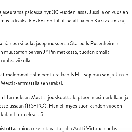
ajaseuransa paidassa nyt 30 vuoden iässä. Jussilla on vuosien
us ja lisäksi kiekkoa on tullut pelattua niin Kazakstanissa,
sa hän purki pelaajasopimuksensa Starbulls Rosenheimin
si on muutaman päivän JYPin matkassa, tuoden omalla
ruuhkaviikolla.
) ovat molemmat solmineet urallaan NHL-sopimuksen ja Jussin
n Mestis-ammattilaisen uraksi.
an Hermeksen Mestis-joukkuetta kapteenin esimerkillään ja
 ottelussaan (RS+PO). Hän oli myös tuon kahden vuoden
okkolan Hermeksessä.
stuttaa minua usein tavasta, jolla Antti Virtanen pelasi