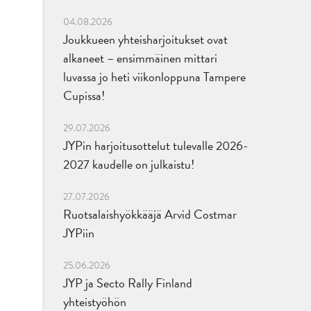
04.08.2026
Joukkueen yhteisharjoitukset ovat
alkaneet – ensimmäinen mittari
luvassa jo heti viikonloppuna Tampere
Cupissa!
29.07.2026
JYPin harjoitusottelut tulevalle 2026-
2027 kaudelle on julkaistu!
27.07.2026
Ruotsalaishyökkääjä Arvid Costmar
JYPiin
25.06.2026
JYP ja Secto Rally Finland
yhteistyöhön