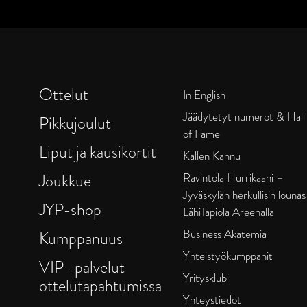
Ottelut
In English
Jäädytetyt numerot & Hall
Pikkujoulut
of Fame
Liput ja kausikortit
Kallen Kannu
Joukkue
Ravintola Hurrikaani –
Jyväskylän herkullisin lounas
JYP-shop
LähiTapiola Areenalla
Business Akatemia
Kumppanuus
Yhteistyökumppanit
VIP -palvelut
Yritysklubi
ottelutapahtumissa
Yhteystiedot