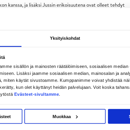
kon kanssa, ja lisäksi Jussin erikoisuutena ovat olleet tehdyt
htaja Jukka Holtari.
Yksityiskohdat
itä
mme sisällön ja mainosten räätälöimiseen, sosiaalisen median
iseen. Lisäksi jaamme sosiaalisen median, mainosalan ja analy
, miten käytät sivustoamme. Kumppanimme voivat yhdistää näitä t
on kerätty, kun olet käyttänyt heidän palvelujaan. Voit koska taha
äytöstä
Evästeet-sivultamme
.
ästeet
Muokkaa