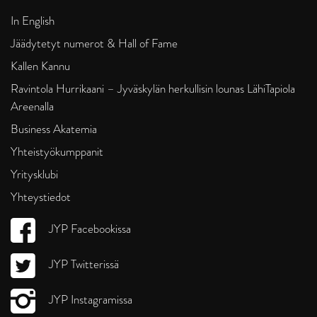
In English
Jäädytetyt numerot & Hall of Fame
Kallen Kannu
Ravintola Hurrikaani – Jyväskylän herkullisin lounas LähiTapiola
Areenalla
Business Akatemia
Yhteistyökumppanit
Yritysklubi
Yhteystiedot
JYP Facebookissa
JYP Twitterissä
JYP Instagramissa