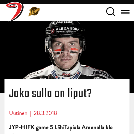
Joko sulla on liput?
Uutinen
|
28.3.2018
JYP-HIFK game 5 LähiTapiola Areenalla klo