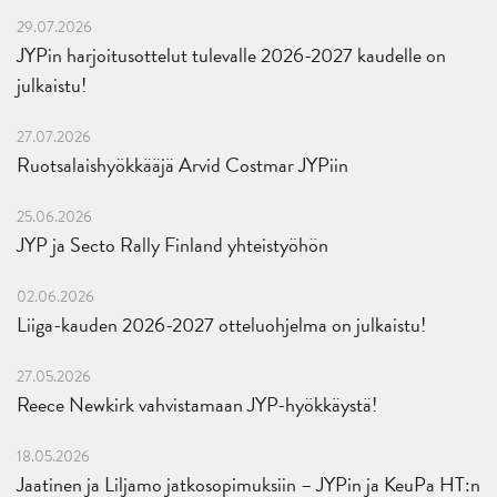
29.07.2026
JYPin harjoitusottelut tulevalle 2026-2027 kaudelle on
julkaistu!
27.07.2026
Ruotsalaishyökkääjä Arvid Costmar JYPiin
25.06.2026
JYP ja Secto Rally Finland yhteistyöhön
02.06.2026
Liiga-kauden 2026-2027 otteluohjelma on julkaistu!
27.05.2026
Reece Newkirk vahvistamaan JYP-hyökkäystä!
18.05.2026
Jaatinen ja Liljamo jatkosopimuksiin – JYPin ja KeuPa HT:n