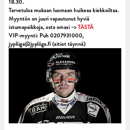
18.30.
Tervetuloa mukaan luomaan huikeaa kiekkoiltaa.
Myyntiin on juuri vapautunut hyviä
istumapaikkoja, osta omasi –>
TÄSTÄ
VIP-myynti: Puh 0207931000,
jypliiga@jypliiga.fi (aitiot täynnä)