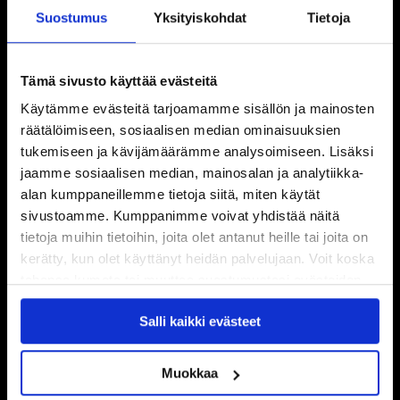
Suostumus
Yksityiskohdat
Tietoja
Tämä sivusto käyttää evästeitä
Käytämme evästeitä tarjoamamme sisällön ja mainosten
räätälöimiseen, sosiaalisen median ominaisuuksien
tukemiseen ja kävijämäärämme analysoimiseen. Lisäksi
jaamme sosiaalisen median, mainosalan ja analytiikka-
alan kumppaneillemme tietoja siitä, miten käytät
sivustoamme. Kumppanimme voivat yhdistää näitä
tietoja muihin tietoihin, joita olet antanut heille tai joita on
kerätty, kun olet käyttänyt heidän palvelujaan. Voit koska
tahansa kumota tai muuttaa suostumustasi evästeiden
käytöstä
Evästeet-sivultamme
.
Salli kaikki evästeet
Muokkaa