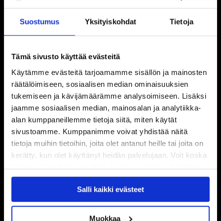
Suostumus
Yksityiskohdat
Tietoja
Tämä sivusto käyttää evästeitä
Käytämme evästeitä tarjoamamme sisällön ja mainosten
räätälöimiseen, sosiaalisen median ominaisuuksien
tukemiseen ja kävijämäärämme analysoimiseen. Lisäksi
jaamme sosiaalisen median, mainosalan ja analytiikka-
alan kumppaneillemme tietoja siitä, miten käytät
sivustoamme. Kumppanimme voivat yhdistää näitä
tietoja muihin tietoihin, joita olet antanut heille tai joita on
kerätty, kun olet käyttänyt heidän palvelujaan. Voit koska
tahansa kumota tai muuttaa suostumustasi evästeiden
käytöstä
Evästeet-sivultamme
.
Salli kaikki evästeet
Muokkaa