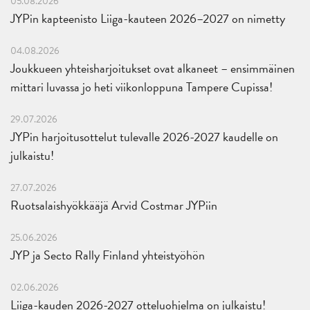
05.08.2026
JYPin kapteenisto Liiga-kauteen 2026–2027 on nimetty
04.08.2026
Joukkueen yhteisharjoitukset ovat alkaneet – ensimmäinen
mittari luvassa jo heti viikonloppuna Tampere Cupissa!
29.07.2026
JYPin harjoitusottelut tulevalle 2026-2027 kaudelle on
julkaistu!
27.07.2026
Ruotsalaishyökkääjä Arvid Costmar JYPiin
25.06.2026
JYP ja Secto Rally Finland yhteistyöhön
02.06.2026
Liiga-kauden 2026-2027 otteluohjelma on julkaistu!