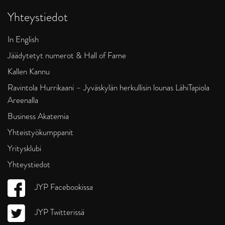
Yhteystiedot
In English
Jäädytetyt numerot & Hall of Fame
Kallen Kannu
Ravintola Hurrikaani – Jyväskylän herkullisin lounas LähiTapiola
Areenalla
Business Akatemia
Yhteistyökumppanit
Yritysklubi
Yhteystiedot
JYP Facebookissa
JYP Twitterissä