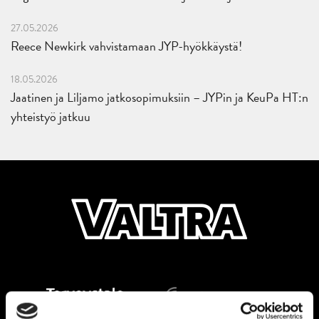
27.05.2026
Reece Newkirk vahvistamaan JYP-hyökkäystä!
18.05.2026
Jaatinen ja Liljamo jatkosopimuksiin – JYPin ja KeuPa HT:n
yhteistyö jatkuu