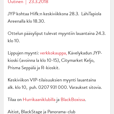
Uutinen
|
23.3.2018
JYP kohtaa Hifk:n keskiviikkona 28.3. LähiTapiola
Areenalla klo 18.30.
Ottelun pääsyliput tulevat myyntiin lauantaina 24.3.
klo 10.
Lippujen myynti:
verkkokauppa,
Kävelykadun JYP-
kioski (avoinna la klo 10-15), Citymarket Keljo,
Prisma Seppälä ja R-kioskit.
Keskiviikon VIP-tilaisuuksien myynti lauantaina
alk. klo 10, puh. 0207 931 000. Varaukset sitovia.
Tilaa on
Hurrikaaniklubilla
ja
BlackBoxissa
.
Aitiot, BlackStage ja Panorama-club