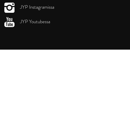
JYP Instagramissa
JYP Youtubessa