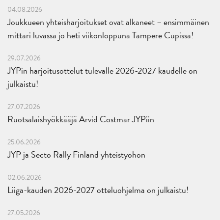
04.08.2026
Joukkueen yhteisharjoitukset ovat alkaneet – ensimmäinen
mittari luvassa jo heti viikonloppuna Tampere Cupissa!
29.07.2026
JYPin harjoitusottelut tulevalle 2026-2027 kaudelle on
julkaistu!
27.07.2026
Ruotsalaishyökkääjä Arvid Costmar JYPiin
25.06.2026
JYP ja Secto Rally Finland yhteistyöhön
02.06.2026
Liiga-kauden 2026-2027 otteluohjelma on julkaistu!
27.05.2026