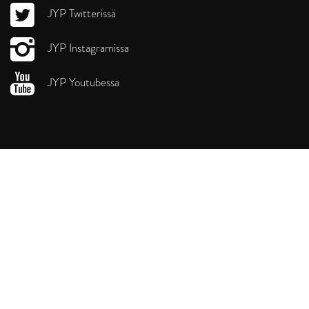
JYP Twitterissä
JYP Instagramissa
JYP Youtubessa