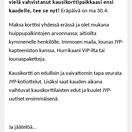
vielä vahvistanut kausikorttipaikkaasi ensi
kaudelle, tee se nyt!
Eräpäivä on ma 30.4.
Maksa korttisi yhdessä erässä ja olet mukana
huippupalkintojen arvonnassa; aitioilta
kymmenelle henkilölle, Immosen maila, lounas JYP-
kapteeniston kanssa, Hurrikaani VIP-ilta tai
lounaspaketteja.
Kausikortti on edullisin ja vaivattomin tapa seurata
JYP-kotiottelut. Lisäksi saat kauden aikana
vaihtuvat kausikorttilaisten edut ja kuulet JYP-
uutiset ensimmäisenä.
Ja jäätelöä…