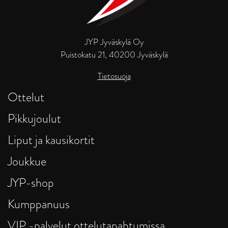
JYP Jyväskylä Oy
Puistokatu 21, 40200 Jyväskylä
Tietosuoja
Ottelut
Pikkujoulut
Liput ja kausikortit
Joukkue
JYP-shop
Kumppanuus
VIP -palvelut ottelutapahtumissa