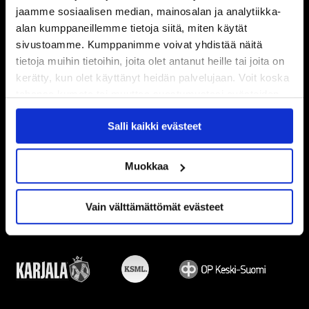
jaamme sosiaalisen median, mainosalan ja analytiikka-
alan kumppaneillemme tietoja siitä, miten käytät
sivustoamme. Kumppanimme voivat yhdistää näitä
tietoja muihin tietoihin, joita olet antanut heille tai joita on
kerätty, kun olet käyttänyt heidän palvelujaan. Voit koska
tahansa kumota tai muuttaa suostumustasi evästeiden
käytöstä
Evästeet-sivultamme
.
Salli kaikki evästeet
Muokkaa
Vain välttämättömät evästeet