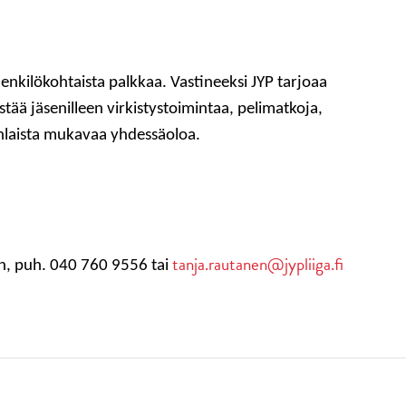
enkilökohtaista palkkaa. Vastineeksi JYP tarjoaa
tää jäsenilleen virkistystoimintaa, pelimatkoja,
nlaista mukavaa yhdessäoloa.
tanja.rautanen@jypliiga.fi
en, puh. 040 760 9556 tai