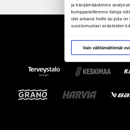
ja kävijämäärämme analysoim
kumppaneillemme tietoja siitä
olet antanut heille tai joita 
suostumustasi evästeiden k
Vain välttämättömät ev