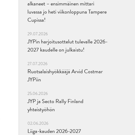
alkaneet – ensimmäinen mittari
luvassa jo heti viikonloppuna Tampere
Cupissa!
29.07.2026
JYPin harjoitusottelut tulevalle 2026-
2027 kaudelle on julkaistu!
27.07.2026
Ruotsalaishyökkääjä Arvid Costmar
JYPiin
25.06.2026
JYP ja Secto Rally Finland
yhteistyöhön
02.06.2026
Liiga-kauden 2026-2027