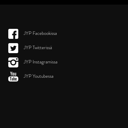
JYP Facebookissa
JYP Twitterissä
JYP Instagramissa
JYP Youtubessa