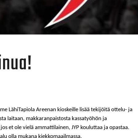
inua!
 LähiTapiola Areenan kioskeille lisää tekijöitä ottelu- ja
sta laitaan, makkaranpaistosta kassatyöhön ja
 jos et ole vielä ammattilainen, JYP kouluttaa ja opastaa.
 halu olla mukana kiekkomaailmassa.