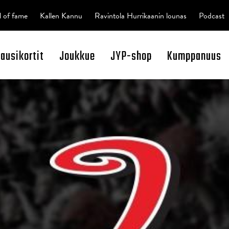
l of fame
Kallen Kannu
Ravintola Hurrikaanin lounas
Podcast
kausikortit
Joukkue
JYP-shop
Kumppanuus