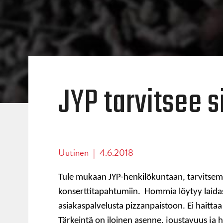
JYP tarvitsee s
Uutinen
|
4.6.2018
Tule mukaan JYP-henkilökuntaan, tarvitsemme
konserttitapahtumiin. Hommia löytyy laida
asiakaspalvelusta pizzanpaistoon. Ei haittaa
Tärkeintä on iloinen asenne, joustavuus ja