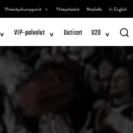
^
Yhteistyökumppanit
Yhteystiedot
Medialle
In English
^
^
^
VIP-palvelut
Uutiset
U20