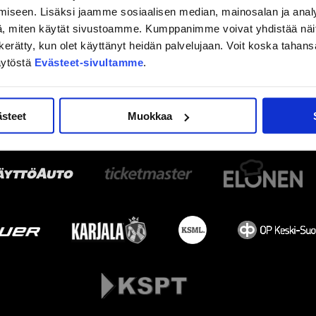
iseen. Lisäksi jaamme sosiaalisen median, mainosalan ja analy
, miten käytät sivustoamme. Kumppanimme voivat yhdistää näitä t
on kerätty, kun olet käyttänyt heidän palvelujaan. Voit koska taha
äytöstä
Evästeet-sivultamme
.
ästeet
Muokkaa