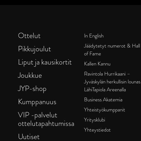
Ottelut
In English
Jäädytetyt numerot & Hall
Pikkujoulut
of Fame
Liput ja kausikortit
Kallen Kannu
Joukkue
Ravintola Hurrikaani –
Jyväskylän herkullisin lounas
JYP-shop
LähiTapiola Areenalla
Business Akatemia
Kumppanuus
Yhteistyökumppanit
VIP -palvelut
Yritysklubi
ottelutapahtumissa
Yhteystiedot
Uutiset