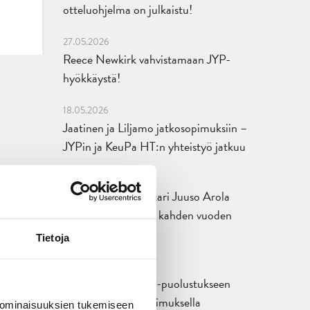
otteluohjelma on julkaistu!
27.05.2026
Reece Newkirk vahvistamaan JYP-
hyökkäystä!
18.05.2026
Jaatinen ja Liljamo jatkosopimuksiin –
JYPin ja KeuPa HT:n yhteistyö jatkuu
14.05.2026
Tuore Sveitsin mestari Juuso Arola
JYP-puolustukseen kahden vuoden
sopimuksella
Tietoja
12.05.2026
Veeti Väisänen JYP-puolustukseen
kahden vuoden sopimuksella
 ominaisuuksien tukemiseen