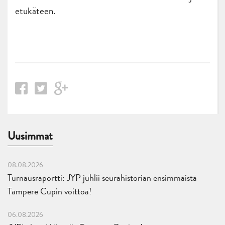
etukäteen.
Uusimmat
08.08.2026
Turnausraportti: JYP juhlii seurahistorian ensimmäistä
Tampere Cupin voittoa!
06.08.2026