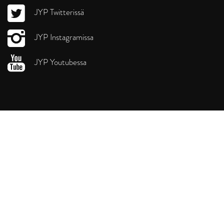
JYP Twitterissä
JYP Instagramissa
JYP Youtubessa