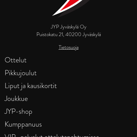
JYP Jyväskylä Oy
Puistokatu 21, 40200 Jyväskylä
Tietosuoja
Ottelut
Pikkujoulut
Liput ja kausikortit
Joukkue
JYP-shop
Kumppanuus
VIP -palvelut ottelutapahtumissa