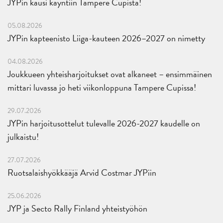
JYPin kausi käyntiin Tampere Cupista!
05.08.2026
JYPin kapteenisto Liiga-kauteen 2026–2027 on nimetty
04.08.2026
Joukkueen yhteisharjoitukset ovat alkaneet – ensimmäinen
mittari luvassa jo heti viikonloppuna Tampere Cupissa!
29.07.2026
JYPin harjoitusottelut tulevalle 2026-2027 kaudelle on
julkaistu!
27.07.2026
Ruotsalaishyökkääjä Arvid Costmar JYPiin
25.06.2026
JYP ja Secto Rally Finland yhteistyöhön