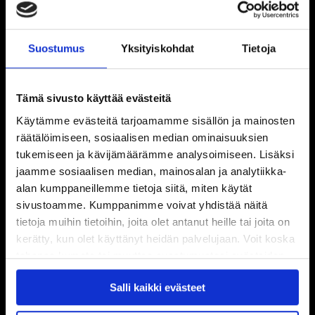
Suostumus
Yksityiskohdat
Tietoja
Tämä sivusto käyttää evästeitä
Käytämme evästeitä tarjoamamme sisällön ja mainosten
räätälöimiseen, sosiaalisen median ominaisuuksien
tukemiseen ja kävijämäärämme analysoimiseen. Lisäksi
jaamme sosiaalisen median, mainosalan ja analytiikka-
alan kumppaneillemme tietoja siitä, miten käytät
sivustoamme. Kumppanimme voivat yhdistää näitä
tietoja muihin tietoihin, joita olet antanut heille tai joita on
kerätty, kun olet käyttänyt heidän palvelujaan. Voit koska
tahansa kumota tai muuttaa suostumustasi evästeiden
käytöstä
Evästeet-sivultamme
.
Salli kaikki evästeet