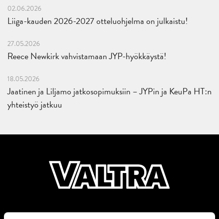
02.06.2026
Liiga-kauden 2026-2027 otteluohjelma on julkaistu!
27.05.2026
Reece Newkirk vahvistamaan JYP-hyökkäystä!
18.05.2026
Jaatinen ja Liljamo jatkosopimuksiin – JYPin ja KeuPa HT:n
yhteistyö jatkuu