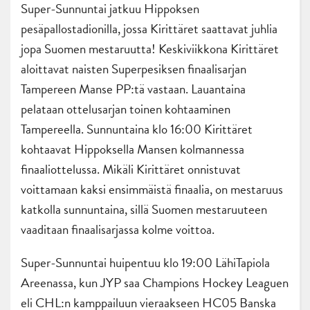
Super-Sunnuntai jatkuu Hippoksen
pesäpallostadionilla, jossa Kirittäret saattavat juhlia
jopa Suomen mestaruutta! Keskiviikkona Kirittäret
aloittavat naisten Superpesiksen finaalisarjan
Tampereen Manse PP:tä vastaan. Lauantaina
pelataan ottelusarjan toinen kohtaaminen
Tampereella. Sunnuntaina klo 16:00 Kirittäret
kohtaavat Hippoksella Mansen kolmannessa
finaaliottelussa. Mikäli Kirittäret onnistuvat
voittamaan kaksi ensimmäistä finaalia, on mestaruus
katkolla sunnuntaina, sillä Suomen mestaruuteen
vaaditaan finaalisarjassa kolme voittoa.
Super-Sunnuntai huipentuu klo 19:00 LähiTapiola
Areenassa, kun JYP saa Champions Hockey Leaguen
eli CHL:n kamppailuun vieraakseen HC05 Banska