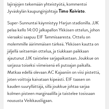
lajirajojen tekemään yhteistyötä, kommentoi
Jyväskylän kaupunginjohtaja
.
Timo Koivisto
Super-Sunnuntai käynnistyy Harjun stadionilla. JJK
pelaa kello 14:00 jalkapallon Ykkösen ottelun, johon
vieraaksi saapuu EIF Tammisaaresta. Ottelu on
molemmille äärimmäisen tärkeä. Ykkösen kautta on
jäljellä seitsemän ottelua, ja tiukkaan paikkaan
ajautunut JJK taistelee sarjapaikastaan. Joukkue on
sarjassa toiseksi viimeisenä eli putoajan paikalla.
Matkaa edellä olevaan AC Kajaaniin on viisi pistettä,
joten voittoja kaivataan kipeästi. EIF taasen on
kauden suuryllättäjä, sillä joukkue johtaa sarjaa
kolmen pisteen marginaalilla ja taistelee tosissaan
noususta Veikkausliigaan.