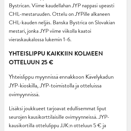
Bystrican. Viime kaudellahan JYP nappasi upeasti
CHL-mestaruuden. Ottelu on JYPille alkaneen
CHL-kauden neljäs. Banska Bystrica on Slovakian
mestari, jonka JYP viime viikolla kaatoi
vieraskaukalossa lukemin 1-6.
YHTEISLIPPU KAIKKIIN KOLMEEN
OTTELUUN 25 €
Yhteislippu myynnissä ennakkoon Kävelykadun
JYP-kioskilla, JYP-toimistolla ja otteluissa
ovimyynnissä.
Lisäksi joukkueet tarjoavat edullisemmat liput
seurojen kausikorttilaisille ovimyynneissä. JYP-
kausikortilla ottelulippu JJK:n otteluun 5 € ja