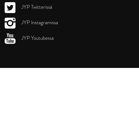
JYP Twitterissä
JYP Instagramissa
JYP Youtubessa