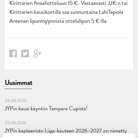
Kirittärien finaaliotteluun 15 €. Vastaavasti JJK:n tai
Kirittärien kausikortilla saa sunnuntaina LähiTapiola
Areenan lipunmyynnistä ottelulipun 5 €:lla.
Uusimmat
06.08.2026
JYPin kausi käyntiin Tampere Cupista!
05.08.2026
JYPin kapteenisto Liiga-kauteen 2026–2027 on nimetty