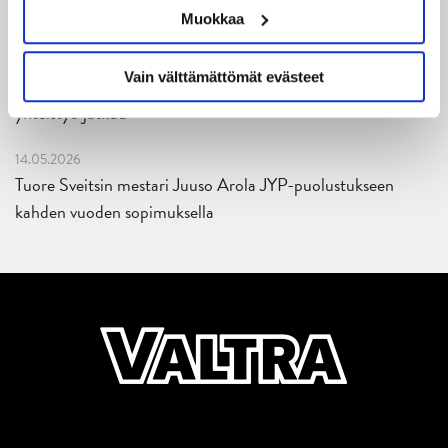
Reece Newkirk vahvistamaan JYP-hyökkäystä!
Muokkaa
18.05.2026
Vain välttämättömät evästeet
Jaatinen ja Liljamo jatkosopimuksiin – JYPin ja KeuPa HT:n
yhteistyö jatkuu
14.05.2026
Tuore Sveitsin mestari Juuso Arola JYP-puolustukseen
kahden vuoden sopimuksella