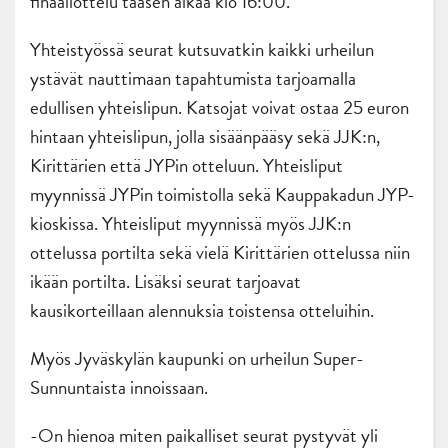
finaaliottelu taasen alkaa klo 16:00.
Yhteistyössä seurat kutsuvatkin kaikki urheilun
ystävät nauttimaan tapahtumista tarjoamalla
edullisen yhteislipun. Katsojat voivat ostaa 25 euron
hintaan yhteislipun, jolla sisäänpääsy sekä JJK:n,
Kirittärien että JYPin otteluun. Yhteisliput
myynnissä JYPin toimistolla sekä Kauppakadun JYP-
kioskissa. Yhteisliput myynnissä myös JJK:n
ottelussa portilta sekä vielä Kirittärien ottelussa niin
ikään portilta. Lisäksi seurat tarjoavat
kausikorteillaan alennuksia toistensa otteluihin.
Myös Jyväskylän kaupunki on urheilun Super-
Sunnuntaista innoissaan.
-On hienoa miten paikalliset seurat pystyvät yli