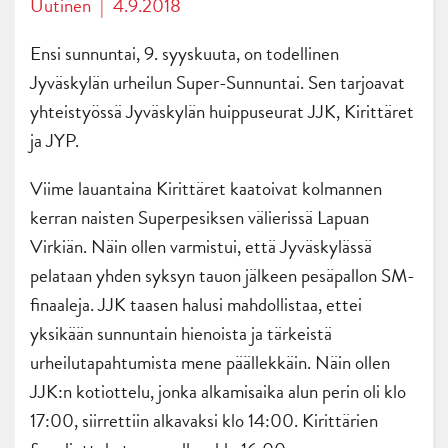
Uutinen
|
4.9.2018
Ensi sunnuntai, 9. syyskuuta, on todellinen
Jyväskylän urheilun Super-Sunnuntai. Sen tarjoavat
yhteistyössä Jyväskylän huippuseurat JJK, Kirittäret
ja JYP.
Viime lauantaina Kirittäret kaatoivat kolmannen
kerran naisten Superpesiksen välierissä Lapuan
Virkiän. Näin ollen varmistui, että Jyväskylässä
pelataan yhden syksyn tauon jälkeen pesäpallon SM-
finaaleja. JJK taasen halusi mahdollistaa, ettei
yksikään sunnuntain hienoista ja tärkeistä
urheilutapahtumista mene päällekkäin. Näin ollen
JJK:n kotiottelu, jonka alkamisaika alun perin oli klo
17:00, siirrettiin alkavaksi klo 14:00. Kirittärien