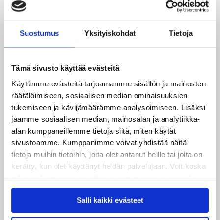
04.08.2026
Joukkueen yhteisharjoitukset ovat alkaneet – ensimmäinen
Suostumus
Yksityiskohdat
Tietoja
mittari luvassa jo heti viikonloppuna Tampere Cupissa!
29.07.2026
Tämä sivusto käyttää evästeitä
JYPin harjoitusottelut tulevalle 2026-2027 kaudelle on
julkaistu!
Käytämme evästeitä tarjoamamme sisällön ja mainosten
räätälöimiseen, sosiaalisen median ominaisuuksien
tukemiseen ja kävijämäärämme analysoimiseen. Lisäksi
27.07.2026
Ruotsalaishyökkääjä Arvid Costmar JYPiin
jaamme sosiaalisen median, mainosalan ja analytiikka-
alan kumppaneillemme tietoja siitä, miten käytät
sivustoamme. Kumppanimme voivat yhdistää näitä
25.06.2026
JYP ja Secto Rally Finland yhteistyöhön
tietoja muihin tietoihin, joita olet antanut heille tai joita on
kerätty, kun olet käyttänyt heidän palvelujaan. Voit koska
tahansa kumota tai muuttaa suostumustasi evästeiden
02.06.2026
Liiga-kauden 2026-2027 otteluohjelma on julkaistu!
käytöstä
Evästeet-sivultamme
.
Salli kaikki evästeet
27.05.2026