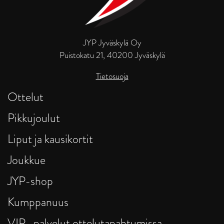
JYP Jyväskylä Oy
Puistokatu 21, 40200 Jyväskylä
Tietosuoja
Ottelut
Pikkujoulut
Liput ja kausikortit
Joukkue
JYP-shop
Kumppanuus
VIP -palvelut ottelutapahtumissa