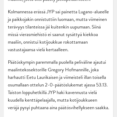
Kolmannessa erässä JYP sai painetta Lugano-alueelle
ja paikkojakin onnistuttiin luomaan, mutta viimeinen
terävyys tilanteissa jäi kuitenkin uupumaan. Siinä
missä vierasmiehistö ei saanut sysättyä kiekkoa
maaliin, onnistui kotijoukkue rokottamaan
vastustajaansa vielä kertaalleen.
Päätöskympin paremmalla puolella peliväline ajautui
maalintekosektorille Gregory Hofmannille, joka
harhautti Eetu Laurikaisen ja viimeisteli illan toisella
osumallaan ottelun 2-0-päätöslukemat ajassa 53.13.
Taiston loppuhetkillä JYP haki kavennusta vielä
kuudella kenttäpelaajalla, mutta kotijoukkueen
veräjä pysyi puhtaana aina päätösvihellykseen saakka.