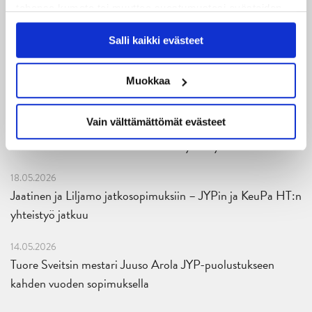
tahansa kumota tai muuttaa suostumustasi evästeiden
käytöstä
Evästeet-sivultamme
.
25.06.2026
Salli kaikki evästeet
JYP ja Secto Rally Finland yhteistyöhön
02.06.2026
Muokkaa
Liiga-kauden 2026-2027 otteluohjelma on julkaistu!
Vain välttämättömät evästeet
27.05.2026
Reece Newkirk vahvistamaan JYP-hyökkäystä!
18.05.2026
Jaatinen ja Liljamo jatkosopimuksiin – JYPin ja KeuPa HT:n
yhteistyö jatkuu
14.05.2026
Tuore Sveitsin mestari Juuso Arola JYP-puolustukseen
kahden vuoden sopimuksella