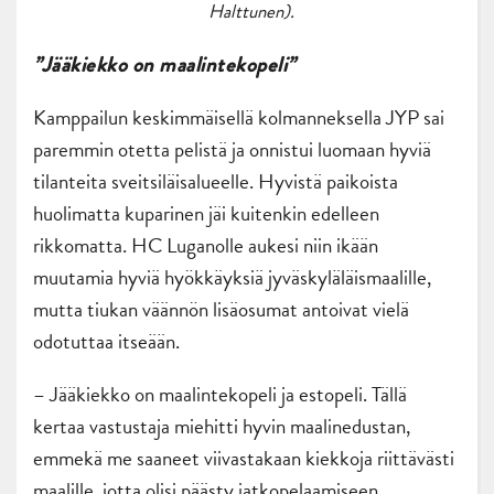
Halttunen).
”Jääkiekko on maalintekopeli”
Kamppailun keskimmäisellä kolmanneksella JYP sai
paremmin otetta pelistä ja onnistui luomaan hyviä
tilanteita sveitsiläisalueelle. Hyvistä paikoista
huolimatta kuparinen jäi kuitenkin edelleen
rikkomatta. HC Luganolle aukesi niin ikään
muutamia hyviä hyökkäyksiä jyväskyläläismaalille,
mutta tiukan väännön lisäosumat antoivat vielä
odotuttaa itseään.
– Jääkiekko on maalintekopeli ja estopeli. Tällä
kertaa vastustaja miehitti hyvin maalinedustan,
emmekä me saaneet viivastakaan kiekkoja riittävästi
maalille, jotta olisi päästy jatkopelaamiseen.