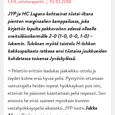
CHL otteluraportti
|
10.10.2018
JYP ja HC Lugano kohtasivat tiistai-iltana
pienten marginaalien kamppailussa, joka
kirjattiin lopulta pakkovoiton edessä olleelle
sveitsiläissikermälle 2-0 (1-0, 0-0, 1-0) –
lukemin. Tuloksen myötä taistelu H-lohkon
kakkospaikasta ratkeaa ensi tiistaina joukkueiden
kohdatessa toisensa Jyväskylässä.
Pelattiin erittäin laadukas jääkiekko-ottelu ja
–
täydet kolme erää hyvää peliä. Pystyttiin ottamaan
vastustajalta heidän nopeat hyökkäykset pois niin,
etteivät he päässeet kääntämään peliä nopeasti. Sen
ansiosta he eivät saaneet myöskään kunnon
vastahyökkäyspeliä aikaiseksi, JYP-luotsi
Jukka