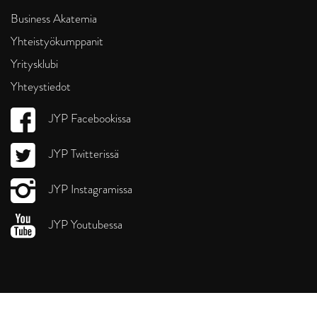
Business Akatemia
Yhteistyökumppanit
Yritysklubi
Yhteystiedot
JYP Facebookissa
JYP Twitterissä
JYP Instagramissa
JYP Youtubessa