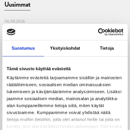
Uusimmat
06.08.2026
JYPin kausi käyntiin Tampere Cupista!
05.08.2026
Suostumus
Yksityiskohdat
Tietoja
JYPin kapteenisto Liiga-kauteen 2026–2027 on nimetty
04.08.2026
Tämä sivusto käyttää evästeitä
Joukkueen yhteisharjoitukset ovat alkaneet – ensimmäinen
mittari luvassa jo heti viikonloppuna Tampere Cupissa!
Käytämme evästeitä tarjoamamme sisällön ja mainosten
räätälöimiseen, sosiaalisen median ominaisuuksien
29.07.2026
tukemiseen ja kävijämäärämme analysoimiseen. Lisäksi
JYPin harjoitusottelut tulevalle 2026-2027 kaudelle on
jaamme sosiaalisen median, mainosalan ja analytiikka-
julkaistu!
alan kumppaneillemme tietoja siitä, miten käytät
sivustoamme. Kumppanimme voivat yhdistää näitä
tietoja muihin tietoihin, joita olet antanut heille tai joita on
27.07.2026
Ruotsalaishyökkääjä Arvid Costmar JYPiin
kerätty, kun olet käyttänyt heidän palvelujaan. Voit koska