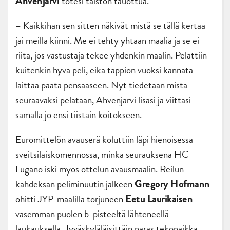
totesi taiston tauottua.
Ahvenjärvi
– Kaikkihan sen sitten näkivät mistä se tällä kertaa
jäi meillä kiinni. Me ei tehty yhtään maalia ja se ei
riitä, jos vastustaja tekee yhdenkin maalin. Pelattiin
kuitenkin hyvä peli, eikä tappion vuoksi kannata
laittaa päätä pensaaseen. Nyt tiedetään mistä
seuraavaksi pelataan, Ahvenjärvi lisäsi ja viittasi
samalla jo ensi tiistain koitokseen.
Euromittelön avauserä koluttiin läpi hienoisessa
sveitsiläiskomennossa, minkä seurauksena HC
Lugano iski myös ottelun avausmaalin. Reilun
kahdeksan peliminuutin jälkeen
Gregory Hofmann
ohitti JYP-maalilla torjuneen
Eetu Laurikaisen
vasemman puolen b-pisteeltä lähteneellä
laukauksella. Jyväskyläläisittäin paras tekopaikka