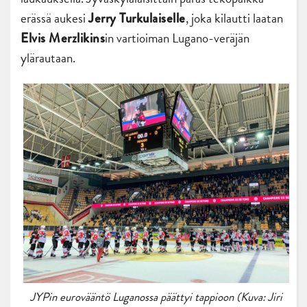
erässä aukesi
, joka kilautti laatan
Jerry Turkulaiselle
in vartioiman Lugano-veräjän
Elvis Merzlikins
ylärautaan.
JYPin eurovääntö Luganossa päättyi tappioon (Kuva: Jiri