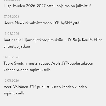
Liiga-kauden 2026-2027 otteluohjelma on julkaistu!
27.05.2026
Reece Newkirk vahvistamaan JYP-hyökkäystä!
18.05.2026
Jaatinen ja Liljamo jatkosopimuksiin – JYPin ja KeuPa HT:n
yhteistyö jatkuu
14.05.2026
Tuore Sveitsin mestari Juuso Arola JYP-puolustukseen
kahden vuoden sopimuksella
12.05.2026
Veeti Väisänen JYP-puolustukseen kahden vuoden
sopimuksella