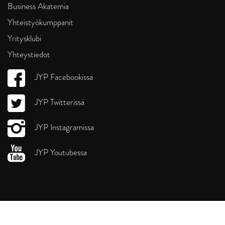
Business Akatemia
Yhteistyökumppanit
Yritysklubi
Yhteystiedot
JYP Facebookissa
JYP Twitterissä
JYP Instagramissa
JYP Youtubessa