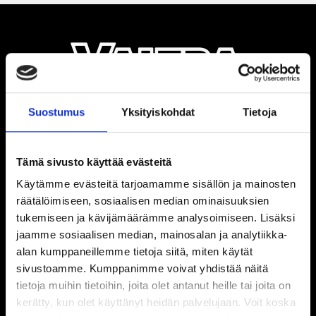
Suostumus
Yksityiskohdat
Tietoja
Tämä sivusto käyttää evästeitä
Käytämme evästeitä tarjoamamme sisällön ja mainosten
räätälöimiseen, sosiaalisen median ominaisuuksien
tukemiseen ja kävijämäärämme analysoimiseen. Lisäksi
jaamme sosiaalisen median, mainosalan ja analytiikka-
alan kumppaneillemme tietoja siitä, miten käytät
sivustoamme. Kumppanimme voivat yhdistää näitä
tietoja muihin tietoihin, joita olet antanut heille tai joita on
kerätty, kun olet käyttänyt heidän palvelujaan. Voit koska