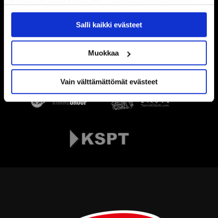
tahansa kumota tai muuttaa suostumustasi evästeiden
käytöstä
Evästeet-sivultamme
.
Salli kaikki evästeet
Muokkaa
Vain välttämättömät evästeet