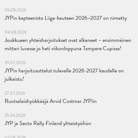
05.08.2026
JYPin kapteenisto Liiga-kauteen 2026–2027 on nimetty
04.08.2026
Joukkueen yhteisharjoitukset ovat alkaneet – ensimmäinen
mittari luvassa jo heti viikonloppuna Tampere Cupissa!
29.07.2026
JYPin harjoitusottelut tulevalle 2026-2027 kaudelle on
julkaistu!
27.07.2026
Ruotsalaishyökkääjä Arvid Costmar JYPiin
25.06.2026
JYP ja Secto Rally Finland yhteistyöhön
02.06.2026