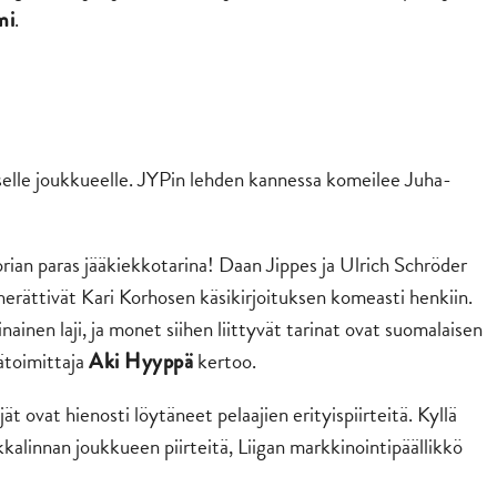
.
mi
iselle joukkueelle. JYPin lehden kannessa komeilee Juha-
orian paras jääkiekkotarina! Daan Jippes ja Ulrich Schröder
 herättivät Kari Korhosen käsikirjoituksen komeasti henkiin.
inainen laji, ja monet siihen liittyvät tarinat ovat suomalaisen
ätoimittaja
kertoo.
Aki Hyyppä
jät ovat hienosti löytäneet pelaajien erityispiirteitä. Kyllä
nkkalinnan joukkueen piirteitä, Liigan markkinointipäällikkö