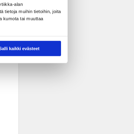
tiikka-alan
ietoja muihin tietoihin, joita
nsa kumota tai muuttaa
Salli kaikki evästeet