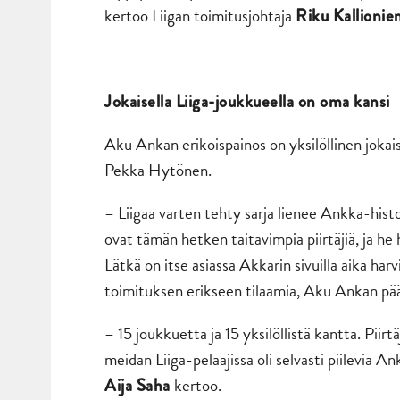
kertoo Liigan toimitusjohtaja
Riku Kallionie
Jokaisella Liiga-joukkueella on oma kansi
Aku Ankan erikoispainos on yksilöllinen joka
Pekka Hytönen.
– Liigaa varten tehty sarja lienee Ankka-hist
ovat tämän hetken taitavimpia piirtäjiä, ja he
Lätkä on itse asiassa Akkarin sivuilla aika harv
toimituksen erikseen tilaamia, Aku Ankan pä
– 15 joukkuetta ja 15 yksilöllistä kantta. Piirtä
meidän Liiga-pelaajissa oli selvästi piileviä A
kertoo.
Aija Saha