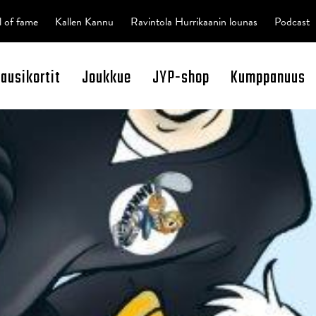
l of fame
Kallen Kannu
Ravintola Hurrikaanin lounas
Podcast
kausikortit
Joukkue
JYP-shop
Kumppanuus