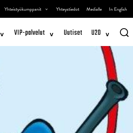
^
Yhteistyökumppanit
Yhteystiedot
Medialle
In English
^
^
^
VIP-palvelut
Uutiset
U20