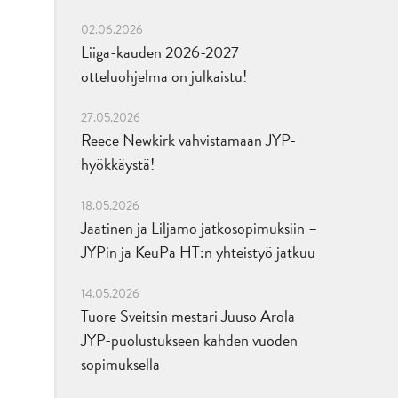
02.06.2026
Liiga-kauden 2026-2027
otteluohjelma on julkaistu!
27.05.2026
Reece Newkirk vahvistamaan JYP-
hyökkäystä!
18.05.2026
Jaatinen ja Liljamo jatkosopimuksiin –
JYPin ja KeuPa HT:n yhteistyö jatkuu
14.05.2026
Tuore Sveitsin mestari Juuso Arola
JYP-puolustukseen kahden vuoden
sopimuksella