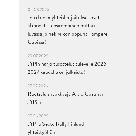
04.08.2026
Joukkueen yhteisharjoitukset ovat
alkaneet – ensimmäinen mittari
luvassa jo heti viikonloppuna Tampere
Cupissa!
29.07.2026
JYPin harjoitusottelut tulevalle 2026-
2027 kaudelle on julkaistu!
27.07.2026
Ruotsalaishyökkääjä Arvid Costmar
JYPiin
25.06.2026
JYP ja Secto Rally Finland
yhteistyöhön