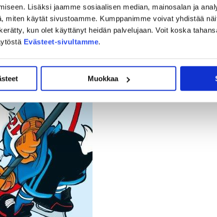
iseen. Lisäksi jaamme sosiaalisen median, mainosalan ja analy
, miten käytät sivustoamme. Kumppanimme voivat yhdistää näitä t
on kerätty, kun olet käyttänyt heidän palvelujaan. Voit koska taha
äytöstä
Evästeet-sivultamme
.
ästeet
Muokkaa