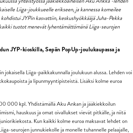
ulukuussa yhteistyössä jääkiekkoaiheisen Aku Ankka -lehden
kaiselle Liiga-joukkueelle erikseen, ja kannessa komeilee
ta kohdistui JYPin kasvattiin, keskushyökkääjä Juha-Pekka
aikki tuotot menevät lyhentämättömänä Liiga-seurojen
dun JYP-kioskilla, Sepän PopUp-joulukaupassa ja
 jokaisella Liiga-paikkakunnalla joulukuun alussa. Lehden voi
kkokaupoista ja lipunmyyntipisteistä. Lisäksi kolme euroa
00 000 kpl. Yhdistämällä Aku Ankan ja jääkiekkoilun
smi, hauskuus ja omat oivallukset vievät pitkälle, ja niitä
uniorikiekosta. Kun kaikki kolme euroa maksavat lehdet on
iga-seurojen junnukiekolle ja monelle tuhannelle pelaajalle,