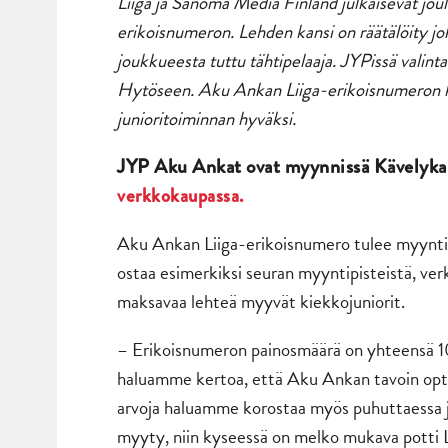
Liiga ja Sanoma Media Finland julkaisevat jo
erikoisnumeron. Lehden kansi on räätälöity jo
joukkueesta tuttu tähtipelaaja. JYPissä valin
Hytöseen. Aku Ankan Liiga-erikoisnumeron k
junioritoiminnan hyväksi.
JYP Aku Ankat ovat myynnissä Kävelyka
verkkokaupassa.
Aku Ankan Liiga-erikoisnumero tulee myyntiin
ostaa esimerkiksi seuran myyntipisteistä, ver
maksavaa lehteä myyvät kiekkojuniorit.
– Erikoisnumeron painosmäärä on yhteensä 1
haluamme kertoa, että Aku Ankan tavoin optimi
arvoja haluamme korostaa myös puhuttaessa j
myyty, niin kyseessä on melko mukava potti Li