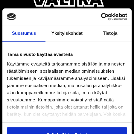
Suostumus
Yksityiskohdat
Tietoja
Tämä sivusto käyttää evästeitä
Käytämme evästeitä tarjoamamme sisällön ja mainosten
räätälöimiseen, sosiaalisen median ominaisuuksien
tukemiseen ja kävijämäärämme analysoimiseen. Lisäksi
jaamme sosiaalisen median, mainosalan ja analytiikka-
alan kumppaneillemme tietoja siitä, miten käytät
sivustoamme. Kumppanimme voivat yhdistää näitä
tietoja muihin tietoihin, joita olet antanut heille tai joita on
kerätty, kun olet käyttänyt heidän palvelujaan. Voit koska
tahansa kumota tai muuttaa suostumustasi evästeiden
käytöstä
Evästeet-sivultamme
.