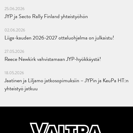
25.06.2026
JYP ja Secto Rally Finland yhteistyöhön
02.06.2026
Liiga-kauden 2026-2027 otteluohjelma on julkaistu!
27.05.2026
Reece Newkirk vahvistamaan JYP-hyökkäystä!
18.05.2026
Jaatinen ja Liljamo jatkosopimuksiin – JYPin ja KeuPa HT:n
yhteistyö jatkuu