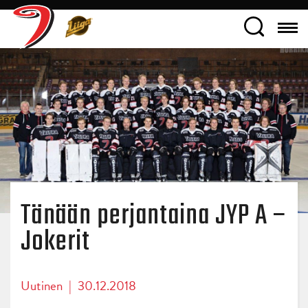
Tänään perjantaina JYP A –
Jokerit
Uutinen
|
30.12.2018