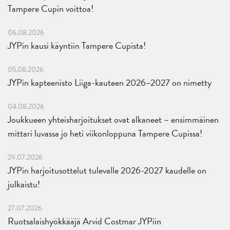
Tampere Cupin voittoa!
06.08.2026
JYPin kausi käyntiin Tampere Cupista!
05.08.2026
JYPin kapteenisto Liiga-kauteen 2026–2027 on nimetty
04.08.2026
Joukkueen yhteisharjoitukset ovat alkaneet – ensimmäinen
mittari luvassa jo heti viikonloppuna Tampere Cupissa!
29.07.2026
JYPin harjoitusottelut tulevalle 2026-2027 kaudelle on
julkaistu!
27.07.2026
Ruotsalaishyökkääjä Arvid Costmar JYPiin