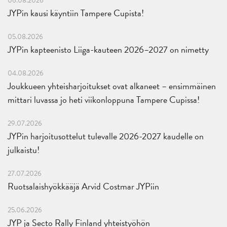
06.08.2026
JYPin kausi käyntiin Tampere Cupista!
05.08.2026
JYPin kapteenisto Liiga-kauteen 2026–2027 on nimetty
04.08.2026
Joukkueen yhteisharjoitukset ovat alkaneet – ensimmäinen
mittari luvassa jo heti viikonloppuna Tampere Cupissa!
29.07.2026
JYPin harjoitusottelut tulevalle 2026-2027 kaudelle on
julkaistu!
27.07.2026
Ruotsalaishyökkääjä Arvid Costmar JYPiin
25.06.2026
JYP ja Secto Rally Finland yhteistyöhön