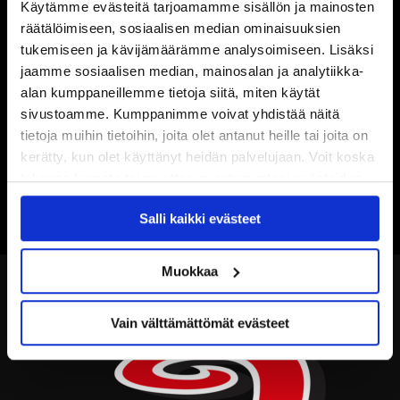
Käytämme evästeitä tarjoamamme sisällön ja mainosten
räätälöimiseen, sosiaalisen median ominaisuuksien
tukemiseen ja kävijämäärämme analysoimiseen. Lisäksi
jaamme sosiaalisen median, mainosalan ja analytiikka-
alan kumppaneillemme tietoja siitä, miten käytät
sivustoamme. Kumppanimme voivat yhdistää näitä
tietoja muihin tietoihin, joita olet antanut heille tai joita on
kerätty, kun olet käyttänyt heidän palvelujaan. Voit koska
tahansa kumota tai muuttaa suostumustasi evästeiden
käytöstä
Evästeet-sivultamme
.
Salli kaikki evästeet
Muokkaa
Vain välttämättömät evästeet