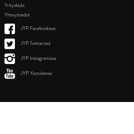
Yritysklubi
Yhteystiedot
JYP Facebookissa
JYP Twitterissä
JYP Instagramissa
JYP Youtubessa