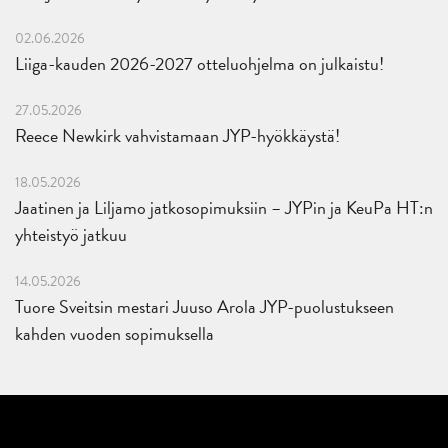
02.06.2026
Liiga-kauden 2026-2027 otteluohjelma on julkaistu!
27.05.2026
Reece Newkirk vahvistamaan JYP-hyökkäystä!
18.05.2026
Jaatinen ja Liljamo jatkosopimuksiin – JYPin ja KeuPa HT:n
yhteistyö jatkuu
14.05.2026
Tuore Sveitsin mestari Juuso Arola JYP-puolustukseen
kahden vuoden sopimuksella