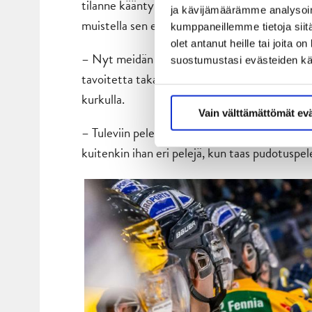
tilanne kääntyi kuitenkin lopulta JYPin eduk
ja kävijämäärämme analysoim
muistella sen enempää.
kumppaneillemme tietoja siitä
olet antanut heille tai joita 
– Nyt meidän pitää nollata koko runkosarja. Puo
suostumustasi evästeiden k
tavoitetta takana. Playoffit olivat käynnissä t
kurkulla.
Vain välttämättömät ev
– Tuleviin peleihin meidän täytyy lähteä renn
kuitenkin ihan eri pelejä, kun taas pudotuspel