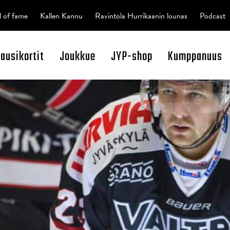
l of fame
Kallen Kannu
Ravintola Hurrikaanin lounas
Podcast
kausikortit
Joukkue
JYP-shop
Kumppanuus