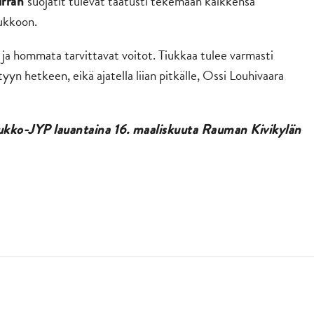
suojatit tulevat taatusti tekemään kaikkensa
irran
ukkoon.
a hommata tarvittavat voitot. Tiukkaa tulee varmasti
yyn hetkeen, eikä ajatella liian pitkälle, Ossi Louhivaara
Lukko-JYP lauantaina 16. maaliskuuta Rauman Kivikylän