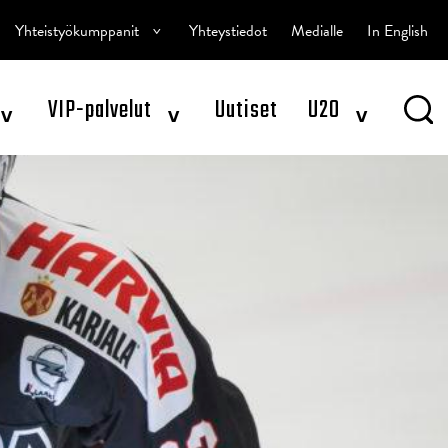
^
Yhteistyökumppanit
Yhteystiedot
Medialle
In English
^
^
^
VIP-palvelut
Uutiset
U20