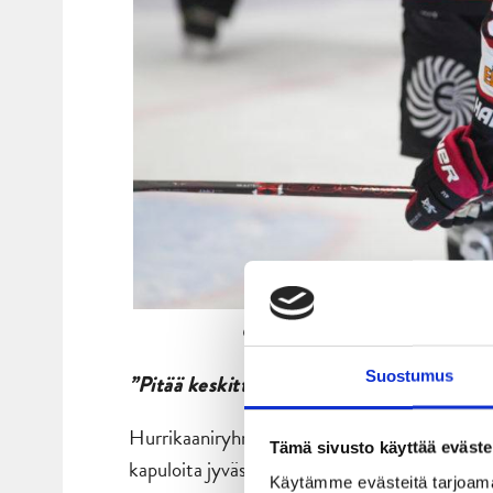
Ossi Louhivaara odottaa tulevasta p
Suostumus
”Pitää keskittyä hetkeen”
Hurrikaaniryhmittymän runkosarjaa leimasi epä
Tämä sivusto käyttää eväste
kapuloita jyväskyläläisrattaisiin ajatellen kev
Käytämme evästeitä tarjoama