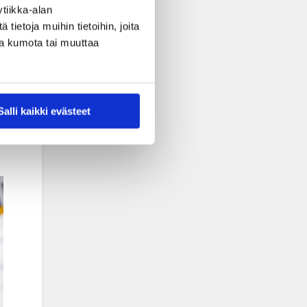
tiikka-alan
ietoja muihin tietoihin, joita
nsa kumota tai muuttaa
Salli kaikki evästeet