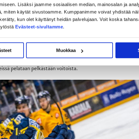
si, eikä Ossi Louhivaaran mukaan mennyttä ole enää syytä
iseen. Lisäksi jaamme sosiaalisen median, mainosalan ja analy
, miten käytät sivustoamme. Kumppanimme voivat yhdistää näitä t
on kerätty, kun olet käyttänyt heidän palvelujaan. Voit koska taha
let siitä, ellei jopa koko runkosarja oltiin niin paljon
äytöstä
Evästeet-sivultamme
.
avallaan koko ajan ja pelattiin monta kertaa ikään kuin veitsi
ästeet
Muokkaa
osti vetämään kovaa ja avoimin mielin. Runkosarjapelit ovat
eissä pelataan pelkästään voitoista.