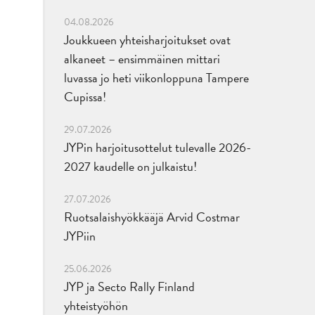
04.08.2026
Joukkueen yhteisharjoitukset ovat
alkaneet – ensimmäinen mittari
luvassa jo heti viikonloppuna Tampere
Cupissa!
29.07.2026
JYPin harjoitusottelut tulevalle 2026-
2027 kaudelle on julkaistu!
27.07.2026
Ruotsalaishyökkääjä Arvid Costmar
JYPiin
25.06.2026
JYP ja Secto Rally Finland
yhteistyöhön