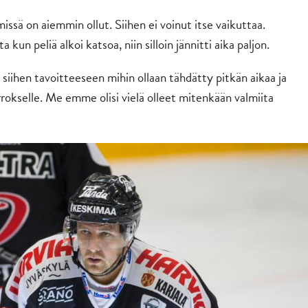
issä on aiemmin ollut. Siihen ei voinut itse vaikuttaa.
ta kun peliä alkoi katsoa, niin silloin jännitti aika paljon.
iin siihen tavoitteeseen mihin ollaan tähdätty pitkän aikaa ja
rrokselle. Me emme olisi vielä olleet mitenkään valmiita