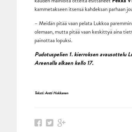
kauden mainioita otteita esittäneet
Pekka V
kammetakseen itsensä kahdeksan parhaan jo
– Meidän pitää vaan pelata Lukkoa paremmin j
olemaan, mutta pitää vaan keskittyä aina tiett
painottaa lopuksi.
Pudotuspelien 1. kierroksen avausottelu 
Areenalla alkaen kello 17.
Teksti: Antti Hokkanen