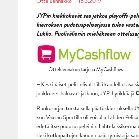
Otteluennakko
|
16.3.2019
JYPin kiekkokevät saa jatkoa playoffs-pel
kierroksen pudotuspelisarjassa tulee vast
Lukko. Puolivälieriin mieliäkseen ottelusar
Otteluennakon tarjoaa MyCashflow.
Keskinäiset pelit olivat tällä kaudella tasa
–
joukkueet haluavat jatkoon, JYP-hyökkääjä
O
Runkosarjan torstaisella päätöskierroksella J
kun Vaasan Sportilla oli voitolla Lahden Pelic
edetä itse pudotuspeleihin. Lahtelaissikermä 
tiesi kotkapaitojen kauden päättymistä ja sam