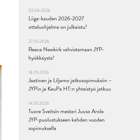
02.06.2026
Liiga-kauden 2026-2027
otteluohjelma on julkaistu!
27.05.2026
Reece Newkirk vahvistamaan JYP-
hyökkäystä!
18.05.2026
Jaatinen ja Liljamo jatkosopimuksiin –
JYPin ja KeuPa HT:n yhteistyö jatkuu
14.05.2026
Tuore Sveitsin mestari Juuso Arola
JYP-puolustukseen kahden vuoden
sopimuksella