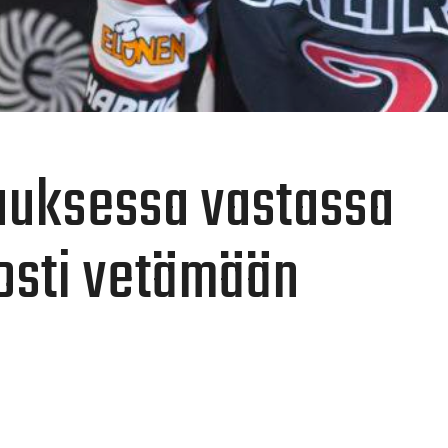
auksessa vastassa
osti vetämään