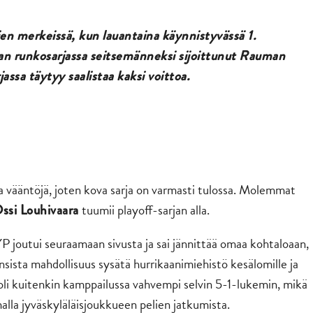
ien merkeissä, kun lauantaina käynnistyvässä 1.
aan runkosarjassa seitsemänneksi sijoittunut Rauman
jassa täytyy saalistaa kaksi voittoa.
isia vääntöjä, joten kova sarja on varmasti tulossa. Molemmat
tuumii playoff-sarjan alla.
ssi Louhivaara
YP joutui seuraamaan sivusta ja sai jännittää omaa kohtaloaan,
ansista mahdollisuus sysätä hurrikaanimiehistö kesälomille ja
oli kuitenkin kamppailussa vahvempi selvin 5-1-lukemin, mikä
alla jyväskyläläisjoukkueen pelien jatkumista.