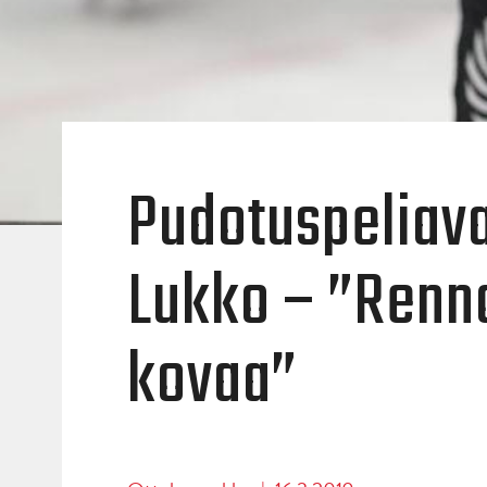
Pudotuspeliav
Lukko – ”Renn
kovaa”