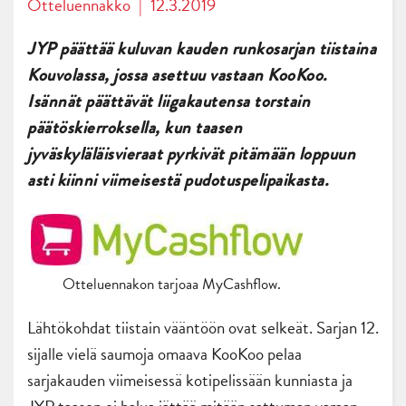
Otteluennakko
|
12.3.2019
JYP päättää kuluvan kauden runkosarjan tiistaina
Kouvolassa, jossa asettuu vastaan KooKoo.
Isännät päättävät liigakautensa torstain
päätöskierroksella, kun taasen
jyväskyläläisvieraat pyrkivät pitämään loppuun
asti kiinni viimeisestä pudotuspelipaikasta.
Otteluennakon tarjoaa MyCashflow.
Lähtökohdat tiistain vääntöön ovat selkeät. Sarjan 12.
sijalle vielä saumoja omaava KooKoo pelaa
sarjakauden viimeisessä kotipelissään kunniasta ja