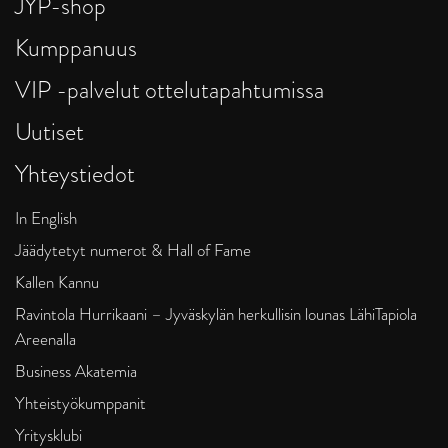
JYP-shop
Kumppanuus
VIP -palvelut ottelutapahtumissa
Uutiset
Yhteystiedot
In English
Jäädytetyt numerot & Hall of Fame
Kallen Kannu
Ravintola Hurrikaani – Jyväskylän herkullisin lounas LähiTapiola
Areenalla
Business Akatemia
Yhteistyökumppanit
Yritysklubi