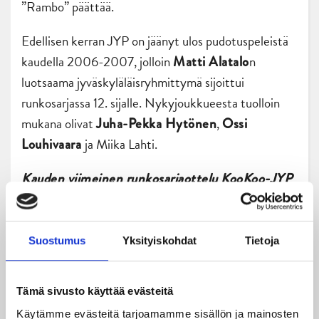
”Rambo” päättää.
Edellisen kerran JYP on jäänyt ulos pudotuspeleistä
kaudella 2006-2007, jolloin
n
Matti Alatalo
luotsaama jyväskyläläisryhmittymä sijoittui
runkosarjassa 12. sijalle. Nykyjoukkueesta tuolloin
mukana olivat
,
Juha-Pekka Hytönen
Ossi
ja Miika Lahti.
Louhivaara
Kauden viimeinen runkosarjaottelu KooKoo-JYP
tiistaina 12. maaliskuuta Kouvolan Lumon
Areenalla alkaen kello 18.30.
Suostumus
Yksityiskohdat
Tietoja
Tämä sivusto käyttää evästeitä
Käytämme evästeitä tarjoamamme sisällön ja mainosten