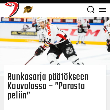
Runkosarja päätökseen
Kouvolassa – ”Parasta
peliin”