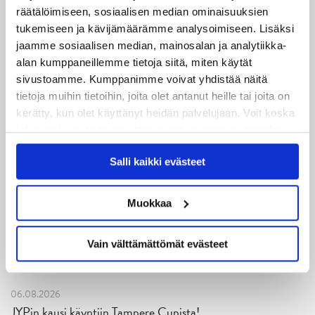
Teksti: Antti Hokkanen
räätälöimiseen, sosiaalisen median ominaisuuksien
tukemiseen ja kävijämäärämme analysoimiseen. Lisäksi
jaamme sosiaalisen median, mainosalan ja analytiikka-
alan kumppaneillemme tietoja siitä, miten käytät
sivustoamme. Kumppanimme voivat yhdistää näitä
tietoja muihin tietoihin, joita olet antanut heille tai joita on
kerätty, kun olet käyttänyt heidän palvelujaan. Voit koska
tahansa kumota tai muuttaa suostumustasi evästeiden
käytöstä
Evästeet-sivultamme
.
Salli kaikki evästeet
Muokkaa
Vain välttämättömät evästeet
Uusimmat
06.08.2026
JYPin kausi käyntiin Tampere Cupista!