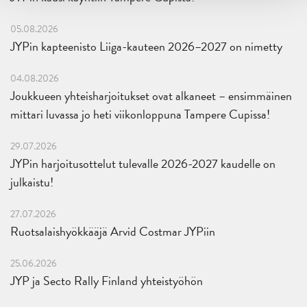
05.08.2026
JYPin kapteenisto Liiga-kauteen 2026–2027 on nimetty
04.08.2026
Joukkueen yhteisharjoitukset ovat alkaneet – ensimmäinen
mittari luvassa jo heti viikonloppuna Tampere Cupissa!
29.07.2026
JYPin harjoitusottelut tulevalle 2026-2027 kaudelle on
julkaistu!
27.07.2026
Ruotsalaishyökkääjä Arvid Costmar JYPiin
25.06.2026
JYP ja Secto Rally Finland yhteistyöhön