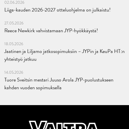
02.06.2026
Liiga-kauden 2026-2027 otteluohjelma on julkaistu!
27.05.2026
Reece Newkirk vahvistamaan JYP-hyökkäystä!
18.05.2026
Jaatinen ja Liljamo jatkosopimuksiin – JYPin ja KeuPa HT:n
yhteistyö jatkuu
14.05.2026
Tuore Sveitsin mestari Juuso Arola JYP-puolustukseen
kahden vuoden sopimuksella