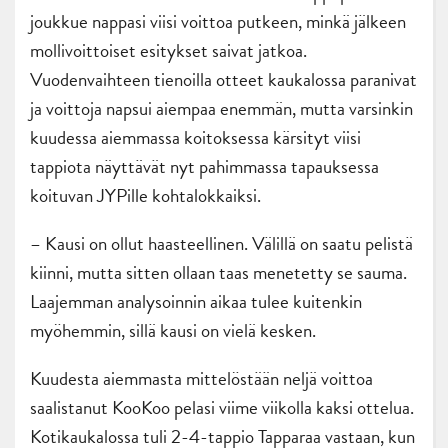
joukkue nappasi viisi voittoa putkeen, minkä jälkeen
mollivoittoiset esitykset saivat jatkoa.
Vuodenvaihteen tienoilla otteet kaukalossa paranivat
ja voittoja napsui aiempaa enemmän, mutta varsinkin
kuudessa aiemmassa koitoksessa kärsityt viisi
tappiota näyttävät nyt pahimmassa tapauksessa
koituvan JYPille kohtalokkaiksi.
– Kausi on ollut haasteellinen. Välillä on saatu pelistä
kiinni, mutta sitten ollaan taas menetetty se sauma.
Laajemman analysoinnin aikaa tulee kuitenkin
myöhemmin, sillä kausi on vielä kesken.
Kuudesta aiemmasta mittelöstään neljä voittoa
saalistanut KooKoo pelasi viime viikolla kaksi ottelua.
Kotikaukalossa tuli 2-4-tappio Tapparaa vastaan, kun