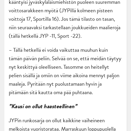
kääntyisi jyväskyläläismiehistön puoleen suuremman
voittosarakkeen myötä (JYPillä kolmeen pisteen
voittoja 17, Sportilla 16). Jos tämä tilasto on tasan,
niin seuraavaksi tarkastellaan joukkueiden maalieroja
(tällä hetkellä JYP -11, Sport -22).
– Tällä hetkellä ei voida vaikuttaa muuhun kuin
tämän päivän peliin. Selvää on se, että meidän täytyy
nyt keskittyä oleelliseen. Tasomme on heitellyt
pelien sisällä ja omiin on viime aikoina mennyt paljon
maaleja. Pyritään nyt puolustamaan hyvin ja
pitämään sitä kautta oma pää puhtaana.
”Kausi on ollut haasteellinen”
JYPin runkosarja on ollut kaikkine vaiheineen
melkoista vuoristorataa. Marraskuun loppupuolella