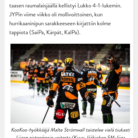
taasen raumalaisjäällä kellistyi Lukko 4-1-lukemin.
JYPin viime viikko oli mollivoittoinen, kun
hurrikaaninipun sarakkeeseen kirjattiin kolme
tappiota (SaiPa, Kärpät, KalPa).
KooKoo-hyökkääjä Malte Strömwall taistelee vielä tiukasti
Liigan pistepörssin voitosta (Kuva: Jääkiekon SM-liiga