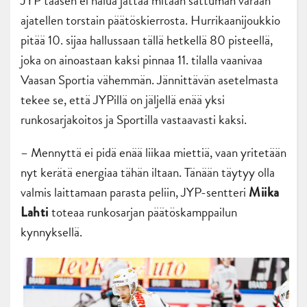
JYP taasen ei halua jättää mitään sattuman varaan
ajatellen torstain päätöskierrosta. Hurrikaanijoukkio
pitää 10. sijaa hallussaan tällä hetkellä 80 pisteellä,
joka on ainoastaan kaksi pinnaa 11. tilalla vaanivaa
Vaasan Sportia vähemmän. Jännittävän asetelmasta
tekee se, että JYPillä on jäljellä enää yksi
runkosarjakoitos ja Sportilla vastaavasti kaksi.
– Mennyttä ei pidä enää liikaa miettiä, vaan yritetään
nyt kerätä energiaa tähän iltaan. Tänään täytyy olla
valmis laittamaan parasta peliin, JYP-sentteri
Miika
toteaa runkosarjan päätöskamppailun
Lahti
kynnyksellä.