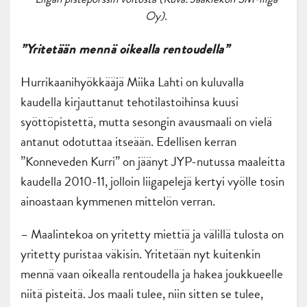
Oy).
”Yritetään mennä oikealla rentoudella”
Hurrikaanihyökkääjä Miika Lahti on kuluvalla
kaudella kirjauttanut tehotilastoihinsa kuusi
syöttöpistettä, mutta sesongin avausmaali on vielä
antanut odotuttaa itseään. Edellisen kerran
”Konneveden Kurri” on jäänyt JYP-nutussa maaleitta
kaudella 2010-11, jolloin liigapelejä kertyi vyölle tosin
ainoastaan kymmenen mittelön verran.
– Maalintekoa on yritetty miettiä ja välillä tulosta on
yritetty puristaa väkisin. Yritetään nyt kuitenkin
mennä vaan oikealla rentoudella ja hakea joukkueelle
niitä pisteitä. Jos maali tulee, niin sitten se tulee,