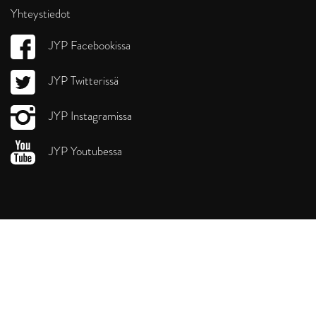
Yhteystiedot
JYP Facebookissa
JYP Twitterissä
JYP Instagramissa
JYP Youtubessa