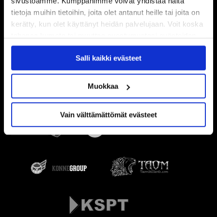
sivustoamme. Kumppanimme voivat yhdistää näitä
tietoja muihin tietoihin, joita olet antanut heille tai joita on
kerätty, kun olet käyttänyt heidän palvelujaan. Voit koska
tahansa kumota tai muuttaa suostumustasi evästeiden
käytöstä
Evästeet-sivultamme
.
Salli kaikki evästeet
Muokkaa
Vain välttämättömät evästeet