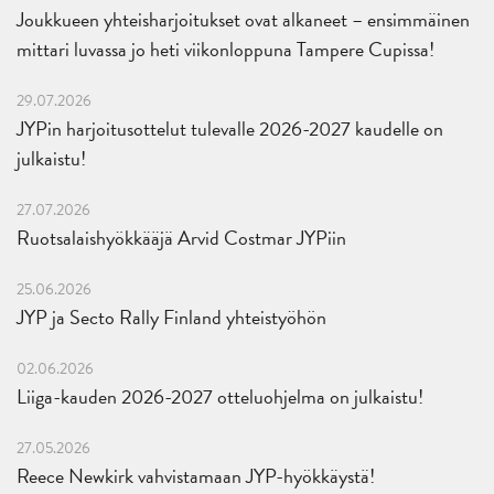
Joukkueen yhteisharjoitukset ovat alkaneet – ensimmäinen
mittari luvassa jo heti viikonloppuna Tampere Cupissa!
29.07.2026
JYPin harjoitusottelut tulevalle 2026-2027 kaudelle on
julkaistu!
27.07.2026
Ruotsalaishyökkääjä Arvid Costmar JYPiin
25.06.2026
JYP ja Secto Rally Finland yhteistyöhön
02.06.2026
Liiga-kauden 2026-2027 otteluohjelma on julkaistu!
27.05.2026
Reece Newkirk vahvistamaan JYP-hyökkäystä!