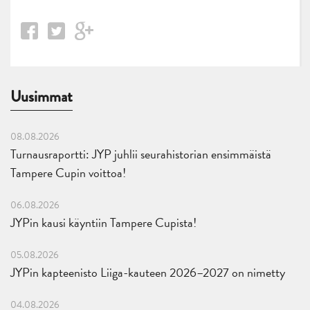
Uusimmat
08.08.2026
Turnausraportti: JYP juhlii seurahistorian ensimmäistä
Tampere Cupin voittoa!
06.08.2026
JYPin kausi käyntiin Tampere Cupista!
05.08.2026
JYPin kapteenisto Liiga-kauteen 2026–2027 on nimetty
04.08.2026