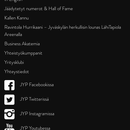
Jäädytetyt numerot & Hall of Fame
Kallen Kannu
Ravintola Hurrikaani – Jyväskylän herkullisin lounas LähiTapiola
Areenalla
Business Akatemia
Yhteistyökumppanit
Yritysklubi
Yhteystiedot
JYP Facebookissa
JYP Twitterissä
JYP Instagramissa
JYP Youtubessa