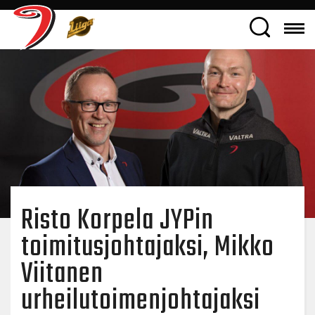
Risto Korpela JYPin
toimitusjohtajaksi, Mikko
Viitanen
urheilutoimenjohtajaksi