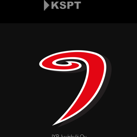
JYP Jyväskylä Oy