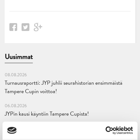
Uusimmat
08.08.2026
Turnausraportti: JYP juhlii seurahistorian ensimmäistä
Tampere Cupin voittoa!
06.08.2026
JYPin kausi käyntiin Tampere Cupista!
05.08.2026
JYPin kapteenisto Liiga-kauteen 2026–2027 on nimetty