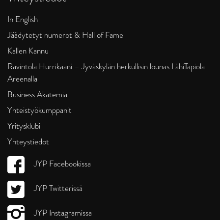
In English
Jäädytetyt numerot & Hall of Fame
Kallen Kannu
Ravintola Hurrikaani – Jyväskylän herkullisin lounas LähiTapiola
Areenalla
Business Akatemia
Yhteistyökumppanit
Yritysklubi
Yhteystiedot
JYP Facebookissa
JYP Twitterissä
JYP Instagramissa