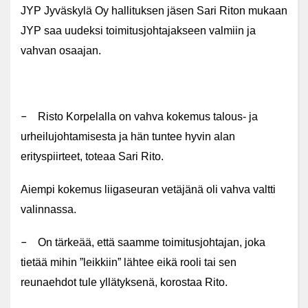
JYP Jyväskylä Oy hallituksen jäsen Sari Riton mukaan
JYP saa uudeksi toimitusjohtajakseen valmiin ja
vahvan osaajan.
–
Risto Korpelalla on vahva kokemus talous- ja
urheilujohtamisesta ja hän tuntee hyvin alan
erityspiirteet, toteaa Sari Rito.
Aiempi kokemus liigaseuran vetäjänä oli vahva valtti
valinnassa.
–
On tärkeää, että saamme toimitusjohtajan, joka
tietää mihin ”leikkiin” lähtee eikä rooli tai sen
reunaehdot tule yllätyksenä, korostaa Rito.