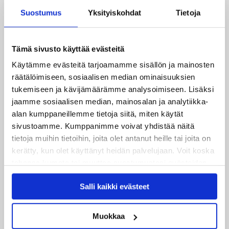
Suostumus
Yksityiskohdat
Tietoja
04.08.2026
Joukkueen yhteisharjoitukset ovat alkaneet – ensimmäinen
mittari luvassa jo heti viikonloppuna Tampere Cupissa!
Tämä sivusto käyttää evästeitä
Käytämme evästeitä tarjoamamme sisällön ja mainosten
29.07.2026
räätälöimiseen, sosiaalisen median ominaisuuksien
JYPin harjoitusottelut tulevalle 2026-2027 kaudelle on
tukemiseen ja kävijämäärämme analysoimiseen. Lisäksi
julkaistu!
jaamme sosiaalisen median, mainosalan ja analytiikka-
alan kumppaneillemme tietoja siitä, miten käytät
27.07.2026
sivustoamme. Kumppanimme voivat yhdistää näitä
Ruotsalaishyökkääjä Arvid Costmar JYPiin
tietoja muihin tietoihin, joita olet antanut heille tai joita on
kerätty, kun olet käyttänyt heidän palvelujaan. Voit koska
25.06.2026
tahansa kumota tai muuttaa suostumustasi evästeiden
JYP ja Secto Rally Finland yhteistyöhön
käytöstä
Evästeet-sivultamme
.
Salli kaikki evästeet
02.06.2026
Liiga-kauden 2026-2027 otteluohjelma on julkaistu!
Muokkaa