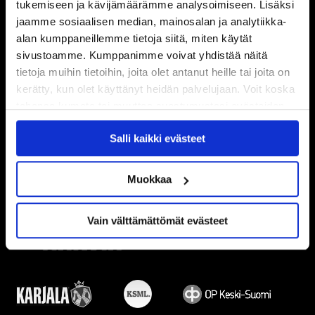
tukemiseen ja kävijämäärämme analysoimiseen. Lisäksi
jaamme sosiaalisen median, mainosalan ja analytiikka-
alan kumppaneillemme tietoja siitä, miten käytät
sivustoamme. Kumppanimme voivat yhdistää näitä
tietoja muihin tietoihin, joita olet antanut heille tai joita on
kerätty, kun olet käyttänyt heidän palvelujaan. Voit koska
tahansa kumota tai muuttaa suostumustasi evästeiden
käytöstä
Evästeet-sivultamme
.
Salli kaikki evästeet
Muokkaa
Vain välttämättömät evästeet