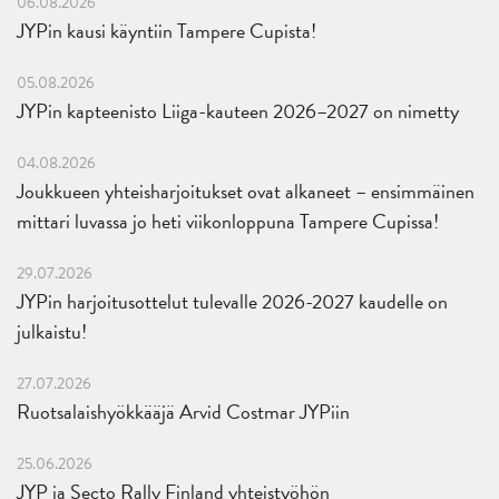
06.08.2026
JYPin kausi käyntiin Tampere Cupista!
05.08.2026
JYPin kapteenisto Liiga-kauteen 2026–2027 on nimetty
04.08.2026
Joukkueen yhteisharjoitukset ovat alkaneet – ensimmäinen
mittari luvassa jo heti viikonloppuna Tampere Cupissa!
29.07.2026
JYPin harjoitusottelut tulevalle 2026-2027 kaudelle on
julkaistu!
27.07.2026
Ruotsalaishyökkääjä Arvid Costmar JYPiin
25.06.2026
JYP ja Secto Rally Finland yhteistyöhön