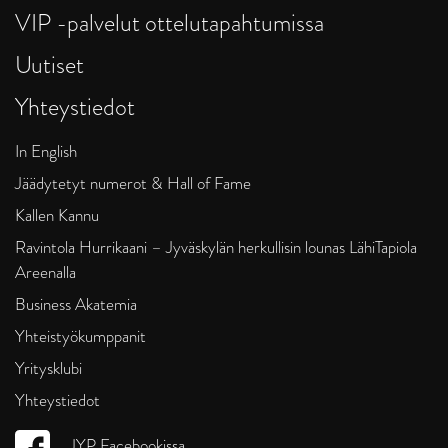
VIP -palvelut ottelutapahtumissa
Uutiset
Yhteystiedot
In English
Jäädytetyt numerot & Hall of Fame
Kallen Kannu
Ravintola Hurrikaani – Jyväskylän herkullisin lounas LähiTapiola
Areenalla
Business Akatemia
Yhteistyökumppanit
Yritysklubi
Yhteystiedot
JYP Facebookissa