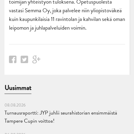
toimijan yhteistyön tuloksena. Opetuspuolesta
vastasi Semma Oy, joka palvelee niin yliopistoväkeä
kuin kaupunkilaisia 11 ravintolan ja kahvilan sekä oman
leipomon ja juhlapalveluiden voimin.
Uusimmat
08.08.2026
Turnausraportti: JYP juhlii seurahistorian ensimmäistä
Tampere Cupin voittoa!