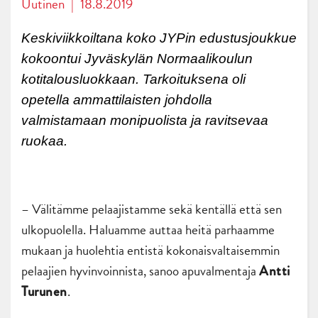
Uutinen
|
18.8.2019
Keskiviikkoiltana koko JYPin edustusjoukkue
kokoontui Jyväskylän Normaalikoulun
kotitalousluokkaan. Tarkoituksena oli
opetella ammattilaisten johdolla
valmistamaan monipuolista ja ravitsevaa
ruokaa.
– Välitämme pelaajistamme sekä kentällä että sen
ulkopuolella. Haluamme auttaa heitä parhaamme
mukaan ja huolehtia entistä kokonaisvaltaisemmin
pelaajien hyvinvoinnista, sanoo apuvalmentaja
Antti
.
Turunen