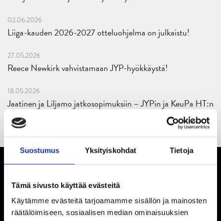
02.06.2026
Liiga-kauden 2026-2027 otteluohjelma on julkaistu!
27.05.2026
Reece Newkirk vahvistamaan JYP-hyökkäystä!
18.05.2026
Jaatinen ja Liljamo jatkosopimuksiin – JYPin ja KeuPa HT:n
yhteistyö jatkuu
Suostumus
Yksityiskohdat
Tietoja
Tämä sivusto käyttää evästeitä
Käytämme evästeitä tarjoamamme sisällön ja mainosten
räätälöimiseen, sosiaalisen median ominaisuuksien