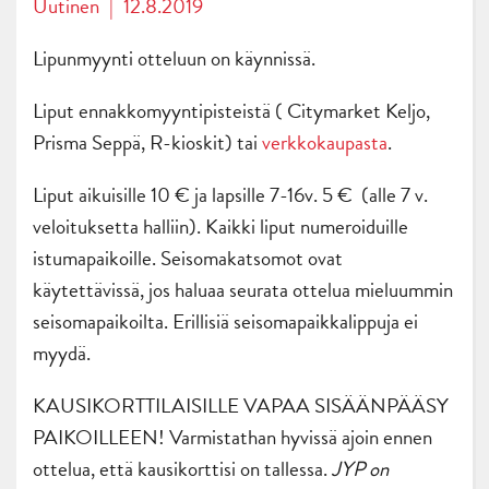
Uutinen
|
12.8.2019
Lipunmyynti otteluun on käynnissä.
Liput ennakkomyyntipisteistä ( Citymarket Keljo,
Prisma Seppä, R-kioskit) tai
verkkokaupasta
.
Liput aikuisille 10 € ja lapsille 7-16v. 5 € (alle 7 v.
veloituksetta halliin). Kaikki liput numeroiduille
istumapaikoille. Seisomakatsomot ovat
käytettävissä, jos haluaa seurata ottelua mieluummin
seisomapaikoilta. Erillisiä seisomapaikkalippuja ei
myydä.
KAUSIKORTTILAISILLE VAPAA SISÄÄNPÄÄSY
PAIKOILLEEN! Varmistathan hyvissä ajoin ennen
ottelua, että kausikorttisi on tallessa.
JYP on