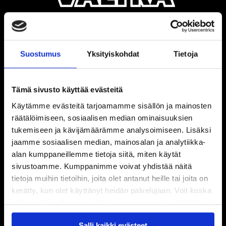
Suostumus
Yksityiskohdat
Tietoja
Tämä sivusto käyttää evästeitä
Käytämme evästeitä tarjoamamme sisällön ja mainosten
räätälöimiseen, sosiaalisen median ominaisuuksien
tukemiseen ja kävijämäärämme analysoimiseen. Lisäksi
jaamme sosiaalisen median, mainosalan ja analytiikka-
alan kumppaneillemme tietoja siitä, miten käytät
sivustoamme. Kumppanimme voivat yhdistää näitä
tietoja muihin tietoihin, joita olet antanut heille tai joita on
kerätty, kun olet käyttänyt heidän palvelujaan. Voit koska
tahansa kumota tai muuttaa suostumustasi evästeiden
käytöstä
Evästeet-sivultamme
.
Salli kaikki evästeet