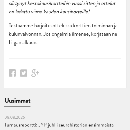
siirtynyt kestokausikortteihin vuosi sitten ja ottelut
on ladattu viime kauden kausikorteille!
Testaamme harjoitusottelussa korttien toiminnan ja
kulunvalvonnan. Jos ongelmia ilmenee, korjataan ne
Liigan alkuun.
Uusimmat
08.08.2026
Turnausraportti: JYP juhlii seurahistorian ensimmäistä