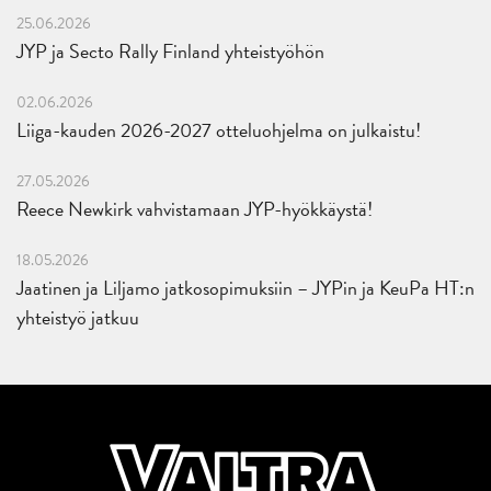
25.06.2026
JYP ja Secto Rally Finland yhteistyöhön
02.06.2026
Liiga-kauden 2026-2027 otteluohjelma on julkaistu!
27.05.2026
Reece Newkirk vahvistamaan JYP-hyökkäystä!
18.05.2026
Jaatinen ja Liljamo jatkosopimuksiin – JYPin ja KeuPa HT:n
yhteistyö jatkuu