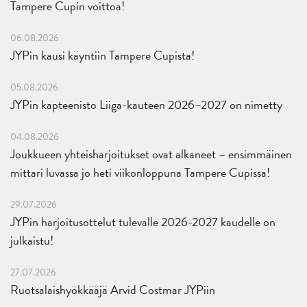
Tampere Cupin voittoa!
06.08.2026
JYPin kausi käyntiin Tampere Cupista!
05.08.2026
JYPin kapteenisto Liiga-kauteen 2026–2027 on nimetty
04.08.2026
Joukkueen yhteisharjoitukset ovat alkaneet – ensimmäinen
mittari luvassa jo heti viikonloppuna Tampere Cupissa!
29.07.2026
JYPin harjoitusottelut tulevalle 2026-2027 kaudelle on
julkaistu!
27.07.2026
Ruotsalaishyökkääjä Arvid Costmar JYPiin