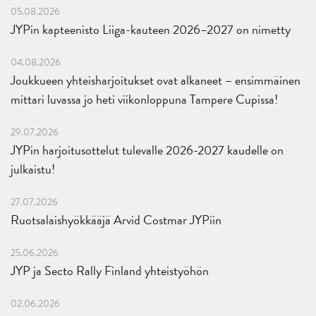
05.08.2026
JYPin kapteenisto Liiga-kauteen 2026–2027 on nimetty
04.08.2026
Joukkueen yhteisharjoitukset ovat alkaneet – ensimmäinen
mittari luvassa jo heti viikonloppuna Tampere Cupissa!
29.07.2026
JYPin harjoitusottelut tulevalle 2026-2027 kaudelle on
julkaistu!
27.07.2026
Ruotsalaishyökkääjä Arvid Costmar JYPiin
25.06.2026
JYP ja Secto Rally Finland yhteistyöhön
02.06.2026