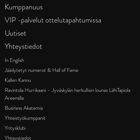
Kumppanuus
VIP -palvelut ottelutapahtumissa
Uutiset
Yhteystiedot
In English
Jäädytetyt numerot & Hall of Fame
Kallen Kannu
Ravintola Hurrikaani – Jyväskylän herkullisin lounas LähiTapiola
Areenalla
Business Akatemia
Yhteistyökumppanit
Yritysklubi
Yhteystiedot