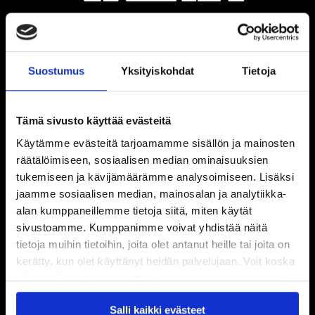
Suostumus
Yksityiskohdat
Tietoja
Tämä sivusto käyttää evästeitä
Käytämme evästeitä tarjoamamme sisällön ja mainosten
räätälöimiseen, sosiaalisen median ominaisuuksien
tukemiseen ja kävijämäärämme analysoimiseen. Lisäksi
jaamme sosiaalisen median, mainosalan ja analytiikka-
alan kumppaneillemme tietoja siitä, miten käytät
sivustoamme. Kumppanimme voivat yhdistää näitä
tietoja muihin tietoihin, joita olet antanut heille tai joita on
kerätty, kun olet käyttänyt heidän palvelujaan. Voit koska
tahansa kumota tai muuttaa suostumustasi evästeiden
käytöstä
Evästeet-sivultamme
.
Salli kaikki evästeet