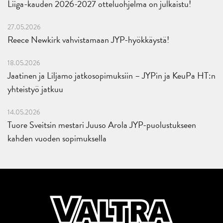
Liiga-kauden 2026-2027 otteluohjelma on julkaistu!
27.05.2026
Reece Newkirk vahvistamaan JYP-hyökkäystä!
18.05.2026
Jaatinen ja Liljamo jatkosopimuksiin – JYPin ja KeuPa HT:n
yhteistyö jatkuu
14.05.2026
Tuore Sveitsin mestari Juuso Arola JYP-puolustukseen
kahden vuoden sopimuksella