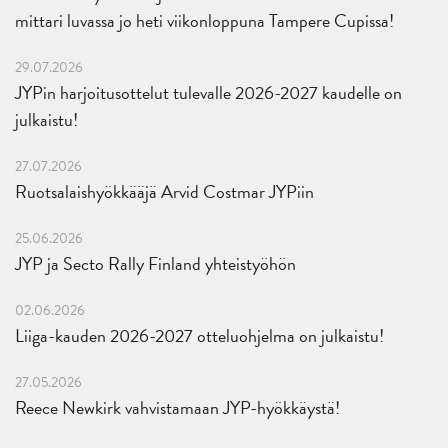
mittari luvassa jo heti viikonloppuna Tampere Cupissa!
29.07.2026
JYPin harjoitusottelut tulevalle 2026-2027 kaudelle on
julkaistu!
27.07.2026
Ruotsalaishyökkääjä Arvid Costmar JYPiin
25.06.2026
JYP ja Secto Rally Finland yhteistyöhön
02.06.2026
Liiga-kauden 2026-2027 otteluohjelma on julkaistu!
27.05.2026
Reece Newkirk vahvistamaan JYP-hyökkäystä!