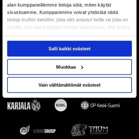
alan kumppaneillemme tietoja siitä, miten käytät
sivustoamme. Kumppanimme voivat yhdistää näitä
tietoja muihin tietoihin, joita olet antanut heille tai joita on
kerätty, kun olet käyttänyt heidän palvelujaan. Voit koska
tahansa kumota tai muuttaa suostumustasi evästeiden
käytöstä
Evästeet-sivultamme
.
Salli kaikki evästeet
Muokkaa
Vain välttämättömät evästeet