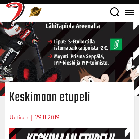
Keskimaan etupeli
Uutinen
|
29.11.2019