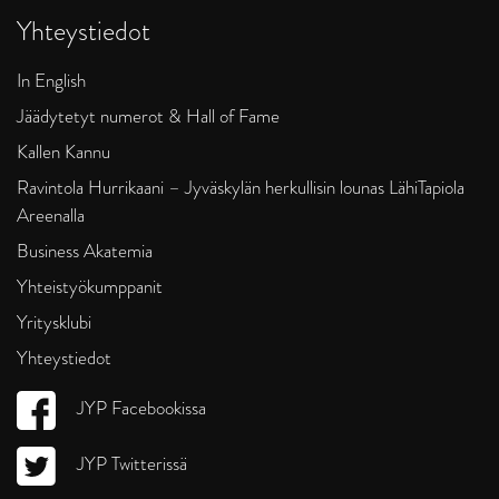
Yhteystiedot
In English
Jäädytetyt numerot & Hall of Fame
Kallen Kannu
Ravintola Hurrikaani – Jyväskylän herkullisin lounas LähiTapiola
Areenalla
Business Akatemia
Yhteistyökumppanit
Yritysklubi
Yhteystiedot
JYP Facebookissa
JYP Twitterissä