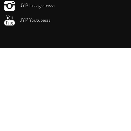
JYP Instagramissa
JYP Youtubessa